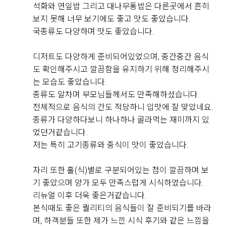
직접 작성해주신 소중한 후기
석화와 연잎밥 그리고 대나무통밥은 다른곳에서 흔히
보지 못해 너무 보기에도 좋고 맛도 좋았습니다.
국종류도 다양하며 맛도 좋았습니다.
Real 후기 쓰기
디저트도 다양하게 준비되어있었으며, 중간중간 음식
도 확인해주시고 깔끔함을 유지하기 위해 정리해주시
박원조, 안다영
는 모습도 좋았습니다.
2026-08-08
6명 읽음
종류도 알차며 부모님들께서도 만족해하셨습니다.
26년 8월 7일! 제가 가보고 싶은 웨딩홀이라, 예비신랑한
전체적으로 음식의 간도 적당하니 입맛에 잘 맞았네요.
테 가보자고 해서 다녀왔습니다.
종류가 다양하다보니 하나하나 골라먹는 재미까지 있
홈페이지로 직접 방문 예약문의를 해서 상담을 받았는데
었던거같습니다.
요. 방문홀투어부터 꼼꼼한 상담해주셨습니다.
저는 특히 고기종류와 중식이 맛이 좋았습니다.
엘린홀과 메리엘홀 2개를 픽해서 보여주셨는데, 엘린홀
더 보기
에 이미 꽂혀버려서 계속 예쁘다 연발을 했어요...!
자리 또한 홀(식)별로 구분되어있는 점이 깔끔하며 보
예랑이도 한번뿐인 웨딩이니 좋은 곳으로 하라고 기꺼이
기 좋았으며 양가 모두 만족스럽게 시식하였습니다.
말해줬고! 바로 당일 계약을 했습니다:)
리뉴얼 이후 더욱 좋은거같습니다.
사실 수원에 있는 여러 웨딩홀을 투어하고 계약까지 해놓
본식때도 좋은 퀄리티의 음식들이 잘 준비되기를 바라
았던 상황인데,
+8
며, 하객분들 또한 제가 느낀 시식 후기와 같은 느낌을
위더스에 오자마자 후회되고, 그냥 이 곳부터 와볼껄 싶