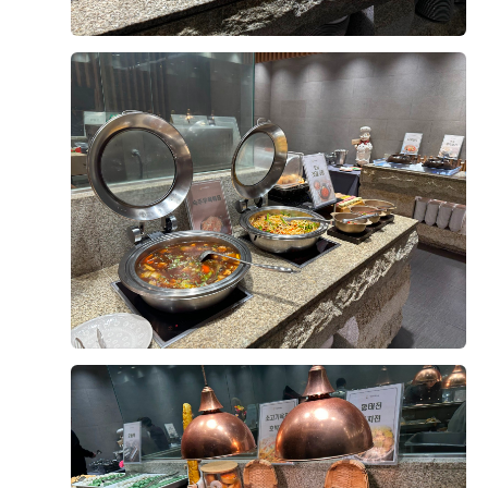
+8
적으로 간이 자극적이지 않아 부담 없이 즐길 수 있었습
니다. 음식이 비어 있는 경우도 거의 없었고 직원분들이
계속해서 채워주셔서 마지막까지 깔끔한 상태가 유지되
는 점도 좋았습니다.
후기가 도움이 되었나요?
0
뷔페 동선도 넓고 쾌적해서 사람들이 몰려도 크게 불편하
지 않았고, 음식 종류도 한식·양식·해산물 등 골고루 갖춰
져 있어 남녀노소 모두 만족할 만한 구성이라고 느꼈습니
강문수, 조효정
2026-08-04
9명 읽음
다. 무엇보다 음식의 신선도와 관리 상태가 좋아 하객분
들도 만족하실 것 같다는 생각이 들었습니다.
위더스 영등포점 아모르홀을 방문한 뒤 상담을 받고 계약
까지 진행했습니다. 여러 웨딩홀을 알아보면서 가장 중요
결혼식은 식사가 중요한 부분인데, 영등포 위더스 뷔페는
하게 생각했던 부분은 홀 분위기와 신부대기실, 실제 예
맛과 종류, 청결까지 모두 만족스러웠던 곳이라 안심하고
식 당일의 이동 동선이었습니다.
하객분들을 모실 수 있을 것 같습니다. 개인적으로는 해
더 보기
산물과 회 코너가 가장 만족스러웠고, 전체적으로 재방문
아모르홀은 전체적으로 밝고 화사한 분위기라 처음 들어
의사가 있을 정도로 만족한 시식이었습니다.
갔을 때부터 마음에 들었습니다. 어두운 홀보다는 자연스
럽고 따뜻한 느낌의 예식을 원했는데, 아모르홀이 제가
생각했던 이미지와 잘 맞았습니다. 홀 내부도 깔끔하게