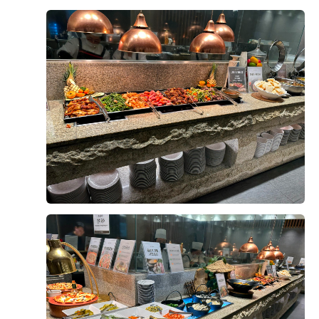
연회장 내부도 넓고 깔끔하게 관리되어 있었고, 테이블
간격도 여유로워서 하객분들이 식사하시기에 불편함이
+8
없을 것 같다는 생각이 들었습니다.
다양한 메뉴가 준비되어 있었는데, 그중에서도 가장 기억
에 남았던 건 양갈비와 회였어요. 먼저 양갈비는 생각보
다 훨씬 부드러웠고 잡내가 전혀 느껴지지 않았어요. 육
후기가 도움이 되었나요?
0
즙도 풍부하고 고기가 촉촉해서 한입 먹자마자 "이건 꼭
다시 먹고 싶다"라는 생각이 들 정도였어요.
웨딩홀 음식이라고 해서 큰 기대를 하지 않았는데, 전문
전재영, 서혜연
2026-08-02
20명 읽음
레스토랑 못지않은 맛이라 정말 만족스러웠습니다.
안녕하세요,
그리고 회도 정말 인상적이었어요. 신선도가 좋아서 비린
결혼식이 얼마 남지 않아 위더스 영등포 웨딩홀 시식에
맛이 전혀 없었고, 식감도 쫄깃해서 계속 손이 가더라고
다녀왔습니다.
요. 평소 회를 좋아하는 편인데, 하객분들도 충분히 만족
하실 것 같았어요. 다른 뷔페 메뉴들도 전체적으로 깔끔
한식, 중식, 양식, 해산물, 샐러드 등 메뉴 구성이 다양했
더 보기
하고 종류가 다양해서 남녀노소 누구나 맛있게 즐길 수
고, 음식마다 맛의 편차가 크지 않아 전반적으로 만족스
있을 것 같았습니다.
러웠습니다.