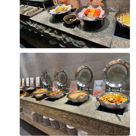
정돈된 느낌이었고, 사진이나 영상으로 보았을 때도 신랑
+8
신부가 화사하게 나올 것 같았습니다.
신부대기실도 답답하지 않고 깔끔했으며, 신부대기실에
서 예식장으로 이동하는 동선도 복잡하지 않아 좋았습니
다. 하객들의 이동과 신랑 신부의 동선이 비교적 편리하
후기가 도움이 되었나요?
0
게 구성되어 있다는 점도 계약을 결정하는 데 도움이 됐
습니다.
유희재, 신윤서
2026-08-03
7명 읽음
상담 과정에서는 궁금했던 부분을 하나씩 설명해 주셨고,
견적과 포함 사항도 이해하기 쉽게 안내받았습니다. 상담
드디어 결혼식이 두 달 정도 앞으로 다가와서 웨딩홀 시
분위기가 부담스럽지 않았고, 저희가 생각했던 조건과 견
식을 하고 왔어요
적도 잘 맞아 최종적으로 계약하게 되었습니다. 실제 예
사실 예식장을 계약할 때 가장 궁금했던 부분 중 하나가
식일까지 남은 준비도 잘 진행해서 밝고 화사한 아모르홀
바로 식사였는데, 직접 시식을 해보니 왜 하객분들이 식
에서 만족스러운 결혼식을 올리고 싶습니다.
사를 중요하게 생각하는지 알겠더라고요.
더 보기
시식은 미리 예약 후 진행됐고, 직원분들께서 친절하게
안내해주셔서 편하게 둘러볼 수 있었어요.