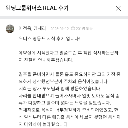
웨딩그룹위더스 REAL 후기
이정욱, 임세라
2025-01-12
201명 읽음
위더스 영등포 시식 후기 입니다!
예약실에 시식왔다고 말씀드린 후 직접 식사하는곳까
What's New
지 친절히 안내해주셨습니다.
결혼을 준비하면서 물론 홀도 중요하지만 그외 가장 중
이벤트 & 프로모션
위더스 Real 후기
요하게 생각했던부분이 주차와 음식이였습니다.
저희는 양가 부모님과 함께 방문하였습니다.
자리를 안내받으며 들어가자마자 얼핏 보아도 음식 종
웨딩그룹위더스 REAL 후기
류가 다양하고 많으며 넓다는 느낌을 받았습니다.
Withus
2,178
Real Review
전체적으로 음식이 너무정갈하게 준비되어있었고, 한
식 일식부터 다른 웨딩홀 음식에서 보지 못했던 음식까
웨딩그룹위더스 고객님들께서
지 다양하여 놀라웠습니다.