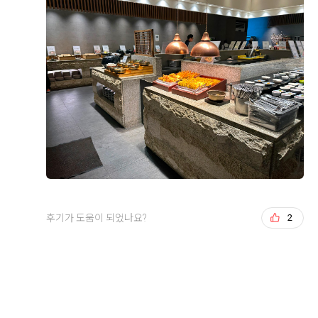
분들도 식사만큼은 만족하시겠다는 생각이 들었습니다.
연회장도 깔끔하고 쾌적했으며, 음식도 안식고 부족한 메
+8
뉴는 바로바로 채워주시고, 빈 접시도 빠르게 정리해 주
셔서 편안하게 식사할 수 있었습니다.
시식 전엔 걱정이 많았으나 직접 시식을 해보니 그런 걱
정 할필요가 없었네요. 다가오는 본식이 기대됩니다!
후기가 도움이 되었나요?
0
오상철, 이예림
2026-08-02
5명 읽음
웨딩그룹위더스 영등포점으로 계약한 이유를 남겨봐요.
후기가 도움이 되었나요?
2
가장 큰 이유는 상담이었어요. 플래너님이 전문성도 있으
시고, 처음이라 헷갈리는 부분들도 이해하기 쉽게 설명해
주셔서 믿음이 갔거든요.
더 보기
두 번째는 웨딩그룹이라 스드메, 한복, 헤어메이크업까지