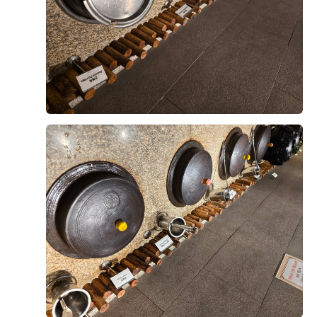
희는 스드메를 이미 다른 곳에서 계약한 상태였지만, 상
담 때 들은 금액도 나쁘지 않아서 여기서 했어도 괜찮았
+8
겠다 싶었어요. 웨딩링 업체도 소개해주셨고, 원하는 날
짜·시간에 예약 가능했던 것도 결정에 한몫했어요.
위치도 계약 이유 중 하나예요. 영등포라 지방에서 오시
는 하객뿐 아니라 서울 사시는 분들도 찾아오기 편하고,
후기가 도움이 되었나요?
0
영등포시장역에서 도보로 이동 가능하거든요. 내부주차
장 만차시엔 외부 영남주차장으로 셔틀 운행해주신다고
해서 주차 걱정도 덜었어요.
강태권, 서지윤
2026-08-02
3명 읽음
건물 자체도 마음에 들었어요. 웨딩 전용 단독 빌딩이라
9층 아모르홀로 계약했습니다!
다른 용도 시설 없이 웨딩에만 집중할 수 있는 환경이라
밝은홀파라 그리너리 하고 초록초록 완전 밝은
는 점이 확실히 다르더라구요. 지하 B1~B8, 지상 11층
홀들만 보러다녔다가 위더스에도 밝은홀 있다는걸 알게
규모에 하객용 엘리베이터만 7~8대, 신랑신부 혼주용은
되어 투어 다녀왔다 당일 계약까지 하고 왔습니당! 이유
따로 있어서 동선도 잘 짜여 있었고요. 특히 층마다 홀과
는 홀이 너무 이뻐서에오! 우드우드한 느낌과 초록초록한
더 보기
전용 연회장이 하나씩 배치되어 있어서 다른 예식 하객들
느낌 그리고 계약까지 하게 된 가장큰 이유는 엄청 높은
과 동선이 섞이지 않고 프라이빗하게 진행할 수 있다는
층고였어요! 진짜 실제로 봐야해요,, 사진이랑 보는거랑