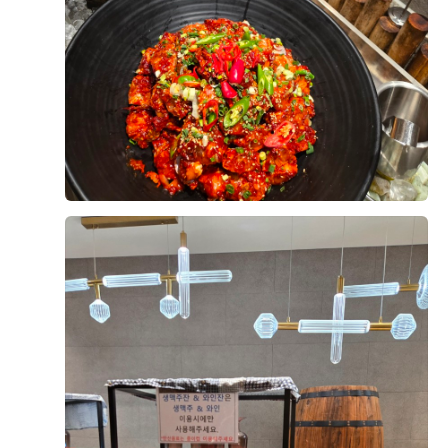
더 보기
니다.
게도 잘 다녀왔습니다!!
시식을 마치고 나니 위더스 영등포를 선택하길 정말 잘했
위더스웨딩홀은 롤자체도 예쁘지만 밥도 맛있다고 너무
다는 생각이 들었습니다. 음식의 맛과 종류, 서비스, 연회
유명하잖아요. 밥먹을 때 예식을 볼 수 있도록 화면도 준
장 분위기까지 전체적으로 만족도가 높았고, 하객분들도
비되어 있고, 홀도 프라이빗하게 준비되어 있어 너무 좋
+8
맛있게 식사하시며 좋은 기억을 남기실 것 같아 더욱 기
아요
대됩니다. 결혼식을 준비하시는 예비 신랑·신부님들께도
음식을 중요하게 생각하신다면 한 번쯤 시식해 보시길 추
음식 종류도 다양하고, 식지 않게 따뜻한 음식 !!
천드리고 싶습니다.
간도 너무 쎄지 않으면서 어른들도 어린아이들도 좋아할
수 있게 적당한 간으로 잘 되어 있어서 같이 시식한 가족
후기가 도움이 되었나요?
0
들도 모두 만족했어요!!!!!!
한식, 중식, 양식, 일식 그리고 후식까지 다양한 메뉴들
송용석, 석정애
2026-08-02
11명 읽음
과일과 간식들도 너무 맛있고 제일 마음에 들었던 부분은
와인과 생맥이요!!!!!!!!!
저희도 드디어 위더스 입성!!!
웨딩홀을 보고 여러군데 왜비교하나 싶을만큼 너무만족
자유롭게 먹을 수 있도록 준비되어 있는 와인이랑 생맥은
스러운 홀컨디션에 섬세함까지 후회없을거에요ㅜㅜ 근
진짜로 추천입니다 꼭 한두잔씩 하고 가세요 ㅎㅎㅎㅎㅎ
데 위더스는 웨딩홀도 기가막힌데!!!!!!!