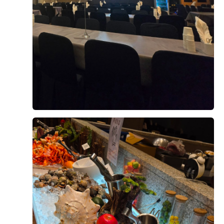
+8
없을 것 같다는 생각이 들었습니다.
다양한 메뉴가 준비되어 있었는데, 그중에서도 가장 기억
에 남았던 건 양갈비와 회였어요. 먼저 양갈비는 생각보
다 훨씬 부드러웠고 잡내가 전혀 느껴지지 않았어요. 육
후기가 도움이 되었나요?
0
즙도 풍부하고 고기가 촉촉해서 한입 먹자마자 "이건 꼭
다시 먹고 싶다"라는 생각이 들 정도였어요.
웨딩홀 음식이라고 해서 큰 기대를 하지 않았는데, 전문
전재영, 서혜연
2026-08-02
11명 읽음
레스토랑 못지않은 맛이라 정말 만족스러웠습니다.
안녕하세요,
그리고 회도 정말 인상적이었어요. 신선도가 좋아서 비린
결혼식이 얼마 남지 않아 위더스 영등포 웨딩홀 시식에
맛이 전혀 없었고, 식감도 쫄깃해서 계속 손이 가더라고
다녀왔습니다.
요. 평소 회를 좋아하는 편인데, 하객분들도 충분히 만족
하실 것 같았어요. 다른 뷔페 메뉴들도 전체적으로 깔끔
한식, 중식, 양식, 해산물, 샐러드 등 메뉴 구성이 다양했
더 보기
하고 종류가 다양해서 남녀노소 누구나 맛있게 즐길 수
고, 음식마다 맛의 편차가 크지 않아 전반적으로 만족스
있을 것 같았습니다.
러웠습니다.
특히 부모님과 함께 시식을 진행했는데, 부모님께서도 음
디저트도 과일, 케이크, 떡 등 여러 종류가 준비되어 있어