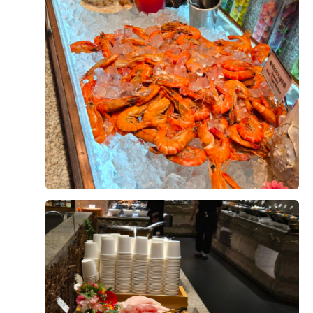
식 퀄리티가 생각보다 좋다고 말씀하셔서 더욱 안심이 됐
식사를 마무리하기 좋았습니다. 메인 음식뿐 아니라 후식
+8
어요. 결혼식을 준비하면서 하객분들 식사가 가장 신경
까지 선택지가 다양하다는 점도 마음에 들었습니다.
쓰이는 부분 중 하나였는데, 직접 먹어보니 걱정을 조금
덜 수 있었던 것 같습니다.
직원분들께서 빈 접시도 빨리빨리 치워주시고, 음식이 부
족하지 않도록 수시로 확인해 주셔서 편안하게 식사할 수
예식이 얼마 남지 않은 시점에서 웨딩홀 분위기와 연회장
있었습니다.
후기가 도움이 되었나요?
0
까지 다시 둘러보니 결혼이 정말 실감 나더라고요. 두 달
뒤 이곳에서 소중한 분들을 모시고 식을 올린다고 생각하
직접 시식해 보니 하객분들께 무리 없이 만족스러운 식사
니 설레기도 하고 긴장도 됐어요.
를 대접할 수 있을 것 같아 안심이 되었습니다. 음식 구성
윤지훈, 이슬기
2026-08-02
2명 읽음
과 맛, 서비스까지 전체적으로 고르게 잘 준비된 시식이
웨딩그룹위더스 영등포에서 예식을 준비하고 계신 예신,
었습니다.
본식 한달 반 전 시식에 다녀왔는데 생각보다 만족스러웠
예랑분들이라면 꼭 시식해보시는 걸 추천드려요. 직접 맛
습니다. 음식 종류가 다양했고 한식, 양식, 중식, 디저트까
을 보고 나면 훨씬 안심도 되고, 하객분들께 자신 있게 식
지 전반적으로 맛이 좋았습니다.
사를 추천할 수 있을 것 같아요. 개인적으로는 양갈비와
회는 꼭 드셔보셨으면 좋겠습니다. 정말 만족스러웠던 웨
특히 스테이크가 안질기고 부드러워서 세번이나 먹었네
더 보기
딩홀 시식 후기였습니다. ??
요..^^ 거기다 보쌈 묵은지는 팔면 사고싶을정도로.. 메인
외에도 사이드 하나하나에도 신경쓴 모습이 보여서 하객
분들도 식사만큼은 만족하시겠다는 생각이 들었습니다.