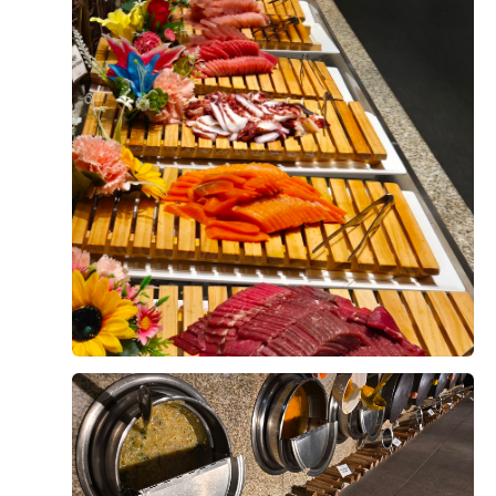
연회장도 깔끔하고 쾌적했으며, 음식도 안식고 부족한 메
+8
뉴는 바로바로 채워주시고, 빈 접시도 빠르게 정리해 주
셔서 편안하게 식사할 수 있었습니다.
시식 전엔 걱정이 많았으나 직접 시식을 해보니 그런 걱
정 할필요가 없었네요. 다가오는 본식이 기대됩니다!
후기가 도움이 되었나요?
0
오상철, 이예림
2026-08-02
3명 읽음
웨딩그룹위더스 영등포점으로 계약한 이유를 남겨봐요.
가장 큰 이유는 상담이었어요. 플래너님이 전문성도 있으
시고, 처음이라 헷갈리는 부분들도 이해하기 쉽게 설명해
주셔서 믿음이 갔거든요.
더 보기
두 번째는 웨딩그룹이라 스드메, 한복, 헤어메이크업까지
필요하면 한 곳에서 다 해결 가능하다는 점이었어요. 저