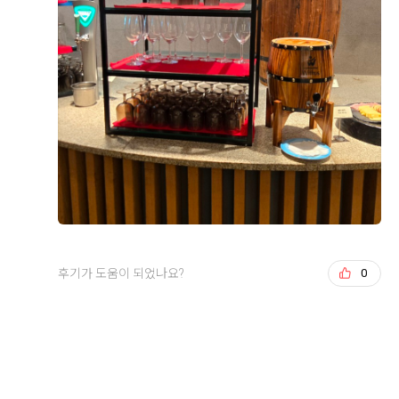
ㅎ 위더스에서 앞둔 예식 너무 기대중입니다~~
음식이 도레미쳣습니다 오늘 먹고와서 기절하는줄..
더 보기
입짧은 제 남편 3접시 클리어 해버리고
11월이 언제 올런지 빨리 결혼하고 싶네요~~~!!!!
원래면 한접시에 휘청거릴사람인데 3접시나 먹었다니까
요..?결혼식에 중요한 자리를 맡아주는 친구와도
같이 다녀왓는데 세상세상 이친구도 만족
거의 미슐랭 입맛을 가진 친군데 만족에 손가락을 치켜올
+8
렷어요ㅋㅋㅋㅋㅋㅋ
저도 이제 나이가 나이인지라 결혼식 열심히 참석해서 다
녀봣는데 솔직히 코스요리로 나오는곳보단 뷔페를 선호
햇고 뷔페중에서도 고르자면 위더스가 일등이랄까요 모
든 음식이 깔끔하고 정갈하고 보기만 해도 배가고플정도
후기가 도움이 되었나요?
0
였고 한접시에 다담아 한꺼번에 다 먹고싶은데 그럼 접시
를 한번에 10개는 들어야할거같아서
후기가 도움이 되었나요?
0
먹고퍼오고 하느라 세상바빳어요
서치강, 박서하
2026-08-01
24명 읽음
전 제가 이렇게 부지런한 사람인줄 몰랏ㅎㅎㅎㅎ
요즘 식보다 음식에 엄청난 포커스를 두는 시점이라
영등포 위더스 웨딩홀 일편단심 펠리체홀 당일 계약 성공
음식이 제일 신경쓰였는데 뭐하러 신경썻나 싶었어요ㅜ
O 솔직 후기!
ㅜ이렇게 완벽한걸 괜한 걱정ㅜㅜㅋㅋㅋㅋㅋㅋ
예전부터 친구들 결혼식으로 영등포 위더스 웨딩홀에 몇
다들 하루뿐이고 한번뿐인 웨딩홀 고르시려면!!