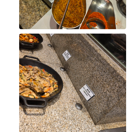
한 가지 아쉬운 점을 꼽자면 찐 게 요리의 간이 생각보다
골고루 준비되어 있어 남녀노소 누구나 취향에 맞게 식사
세서 어머님들이 조금 놀라셨다는 정도인데, 그 외에는
를 즐길 수 있을 것 같았습니다. 음식이 비어 있는 경우도
네 명 모두 만족스러운 식사였습니다.
거의 없었고 회전율이 빨라 대부분 따뜻하고 신선한 상태
를 유지하고 있어 더욱 맛있게 먹을 수 있었습니다.
+8
식사 후에는 마침 저희가 계약한 펠리체홀에 예식이 없어
홀도 여유롭게 둘러볼 수 있었습니다. 어두운 홀에 웅장
특히 육류 메뉴는 부드럽고 촉촉했으며, 초밥과 해산물도
한 샹들리에와 수많은 꽃 장식이 어우러진 모습이 정말
신선해서 만족스러웠습니다. 즉석에서 바로 만들어 주시
멋있었고, 신부 입장 때 샹들리에가 내려오는 연출까지
는 메뉴는 따뜻하게 즐길 수 있어 더욱 좋았고, 디저트 코
직접 보고 나니 결혼한다는 게 비로소 실감 났습니다. 어
너에는 케이크와 과일, 다양한 디저트가 준비되어 있어
후기가 도움이 되었나요?
0
머님들도 같은 마음이셨다고 하네요. 그 순간이 너무 멋
식사 후 마무리까지 기분 좋게 할 수 있었습니다. 음식 간
져서 사진으로도 남겨 함께 첨부합니다. 시식과 홀 투어
도 너무 자극적이지 않아 어르신들께서도 부담 없이 드실
모두 만족스러웠고, 9월 본식이 더욱 기대되는 하루였습
수 있을 것 같다는 점이 인상적이었습니다.
니다.
서창희, 채아린
2026-08-02
20명 읽음
식사뿐만 아니라 직원분들의 응대도 매우 친절했습니다.
결혼식을 앞두고 위더스 영등포 웨딩홀 시식에 다녀왔습
빈 접시는 빠르게 정리해 주셨고, 부족한 음식은 바로바
니다. 하객분들께 가장 중요한 것 중 하나가 음식이라고
로 채워주셔서 끝까지 쾌적한 환경에서 식사를 즐길 수
생각해서 기대를 많이 하고 방문했는데, 기대 이상으로
있었습니다. 덕분에 하객분들도 편안하게 식사하실 수 있
만족스러운 시간이었습니다.
겠다는 믿음이 생겼습니다.
더 보기