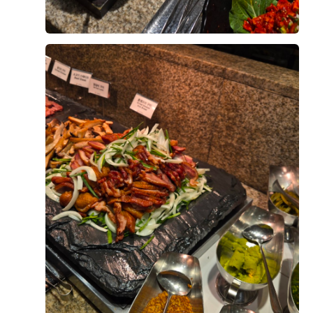
이런 이유들로 웨딩그룹위더스와 계약하게 됐어요. 여러
모로 좋은 선택이었다고 생각해요!
사실 이곳 뷔페는 예전에 친구 결혼식에 하객으로 왔을
때 인상 깊게 먹었던 기억이 있어 기대가 컸는데요. 이번
+8
에는 저희 하객분들이 남녀노소 불편함 없이 드실 수 있
을지를 생각하며 사시미, 초밥, 구이류, 볶음류, 샐러드까
지 최대한 다양하게 맛봤습니다.
식사 후 네 명이 각자 기억에 남는 메뉴를 하나씩 꼽아봤
후기가 도움이 되었나요?
0
습니다. 평소 고기를 즐겨 드시지 않는 저희 어머니는 스
테이크가 부드럽게 구워져 드시기 편했다고 하셨고, 신부
어머님께서는 전복죽이 특히 맛있었다고 하셨습니다. 신
정구창, 김다인
2026-08-02
26명 읽음
부는 다른 뷔페에서는 본 적 없던 단호박 정과를 처음 먹
어봤는데 기대 이상이었다고 하네요. 고기를 좋아하는 저
결혼을 준비하면서 예식장 선택 시 가장 중요하게 생각했
는 의외로 우삼겹 샐러드가 가장 기억에 남았습니다. 평
던 부분 중 하나가 바로 하객분들께 제공되는 식사였습니
소 차가운 고기를 좋아하지 않는데도 얇게 준비되어 씹기
다. 그래서 웨딩그룹 위더스 뷔페 시식도 기대를 많이 하
부드러웠고, 드레싱이 채소와 고기를 잘 어우러지게 해줘
고 방문했는데, 기대했던 것 이상으로 만족스러운 시간이
서 두세 번 더 가져다 먹었을 정도였습니다.
었습니다. 전체적으로 음식 가짓수가 정말 다양했고, 한
더 보기
식·중식·양식은 물론 샐러드, 초밥, 즉석 코너, 디저트까지