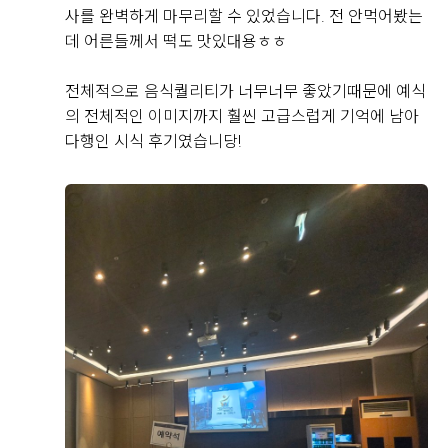
신부가 화사하게 나올 것 같았습니다.
사를 완벽하게 마무리할 수 있었습니다. 전 안먹어봤는
데 어른들께서 떡도 맛있대용ㅎㅎ
신부대기실도 답답하지 않고 깔끔했으며, 신부대기실에
서 예식장으로 이동하는 동선도 복잡하지 않아 좋았습니
전체적으로 음식퀄리티가 너무너무 좋았기때문에 예식
다. 하객들의 이동과 신랑 신부의 동선이 비교적 편리하
의 전체적인 이미지까지 훨씬 고급스럽게 기억에 남아
후기가 도움이 되었나요?
0
게 구성되어 있다는 점도 계약을 결정하는 데 도움이 됐
다행인 시식 후기였습니당!
습니다.
유희재, 신윤서
2026-08-03
3명 읽음
상담 과정에서는 궁금했던 부분을 하나씩 설명해 주셨고,
견적과 포함 사항도 이해하기 쉽게 안내받았습니다. 상담
드디어 결혼식이 두 달 정도 앞으로 다가와서 웨딩홀 시
분위기가 부담스럽지 않았고, 저희가 생각했던 조건과 견
식을 하고 왔어요
적도 잘 맞아 최종적으로 계약하게 되었습니다. 실제 예
사실 예식장을 계약할 때 가장 궁금했던 부분 중 하나가
식일까지 남은 준비도 잘 진행해서 밝고 화사한 아모르홀
바로 식사였는데, 직접 시식을 해보니 왜 하객분들이 식
에서 만족스러운 결혼식을 올리고 싶습니다.
사를 중요하게 생각하는지 알겠더라고요.
더 보기
시식은 미리 예약 후 진행됐고, 직원분들께서 친절하게
안내해주셔서 편하게 둘러볼 수 있었어요.
연회장 내부도 넓고 깔끔하게 관리되어 있었고, 테이블
간격도 여유로워서 하객분들이 식사하시기에 불편함이