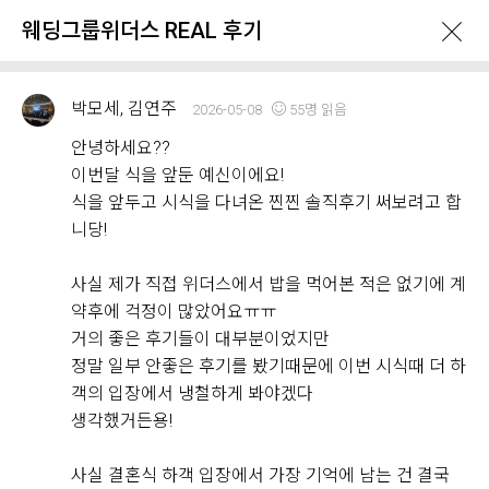
웨딩그룹위더스 REAL 후기
박모세, 김연주
2026-05-08
55명 읽음
안녕하세요??
이번달 식을 앞둔 예신이에요!
식을 앞두고 시식을 다녀온 찐찐 솔직후기 써보려고 합
What's New
니당!
사실 제가 직접 위더스에서 밥을 먹어본 적은 없기에 계
이벤트 & 프로모션
위더스 Real 후기
약후에 걱정이 많았어요ㅠㅠ
거의 좋은 후기들이 대부분이었지만
정말 일부 안좋은 후기를 봤기때문에 이번 시식때 더 하
웨딩그룹위더스 REAL 후기
객의 입장에서 냉철하게 봐야겠다
Withus
2,176
Real Review
생각했거든용!
웨딩그룹위더스 고객님들께서
사실 결혼식 하객 입장에서 가장 기억에 남는 건 결국