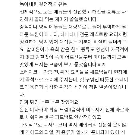
니다. 음식이 비어 있는 경우도 거의 없었고 직원분들이
녹아내린 결정적 이유는
계속해서 채워주셔서 마지막까지 깔끔한 상태가 유지되
전체적으로 모든 메뉴들이 신선했고 해산물 종류도 다
는 점도 좋았습니다.
양해서 골라 먹는 재미가 쏠쏠했습니다!
중식이나 양식 메뉴들도 대량으로 만들어 투박하게 쌓
후기가 도움이 되었나요?
0
뷔페 동선도 넓고 쾌적해서 사람들이 몰려도 크게 불편하
아둔 느낌이 아니라, 하나하나 전문 레스토랑 요리처럼
지 않았고, 음식 종류도 한식·양식·해산물 등 골고루 갖춰
정갈하게 담겨 있어 대접받는 기분이 확실히 들더라구
져 있어 남녀노소 모두 만족할 만한 구성이라고 느꼈습니
요. 갈비찜이나 육회 같은 한식 종류도 양념이 자극적이
강문수, 조효정
2026-08-04
5명 읽음
다. 무엇보다 음식의 신선도와 관리 상태가 좋아 하객분
지 않고 감칠맛이 좋아 어르신들부터 아이들까지 모두
들도 만족하실 것 같다는 생각이 들었습니다.
위더스 영등포점 아모르홀을 방문한 뒤 상담을 받고 계약
맛있게 드시는 모습이 보기 좋았습니다ㅎㅎ
까지 진행했습니다. 여러 웨딩홀을 알아보면서 가장 중요
스테이크나 각종 전, 튀김 요리들을 셰프님들이 현장에
결혼식은 식사가 중요한 부분인데, 영등포 위더스 뷔페는
하게 생각했던 부분은 홀 분위기와 신부대기실, 실제 예
서 즉석으로 조리해 주시는데, 갓 구워낸 따뜻한 스테이
맛과 종류, 청결까지 모두 만족스러웠던 곳이라 안심하고
식 당일의 이동 동선이었습니다.
크의 육즙과 바삭한 튀김의 식감이 정말 일품이었습니
하객분들을 모실 수 있을 것 같습니다. 개인적으로는 해
다.
더 보기
산물과 회 코너가 가장 만족스러웠고, 전체적으로 재방문
아모르홀은 전체적으로 밝고 화사한 분위기라 처음 들어
진짜 튀김 너무 너무 맛있어요!
의사가 있을 정도로 만족한 시식이었습니다.
갔을 때부터 마음에 들었습니다. 어두운 홀보다는 자연스
완전 이자카야 튀김 느낌!!!음식이 비워지기 전에 바로바
럽고 따뜻한 느낌의 예식을 원했는데, 아모르홀이 제가
로 채워지는 빠른 피드백도 인상적이었고
생각했던 이미지와 잘 맞았습니다. 홀 내부도 깔끔하게
마지막으로 디저트 코너 역시 베이커리 전문점 못지않
정돈된 느낌이었고, 사진이나 영상으로 보았을 때도 신랑
+8
게 케이크와 과일, 떡 종류가 알차게 준비되어 있어 식