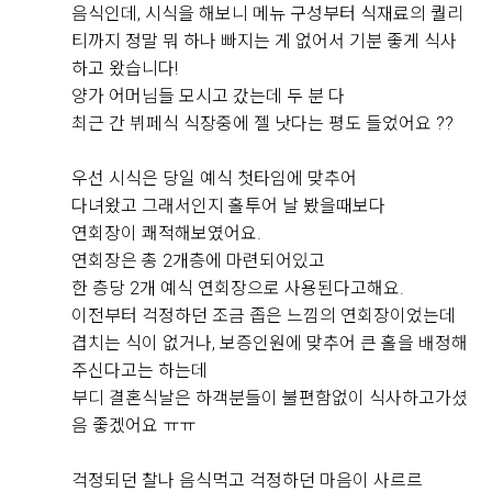
직접 작성해주신 소중한 후기
음식인데, 시식을 해보니 메뉴 구성부터 식재료의 퀄리
티까지 정말 뭐 하나 빠지는 게 없어서 기분 좋게 식사
하고 왔습니다!
Real 후기 쓰기
양가 어머님들 모시고 갔는데 두 분 다
최근 간 뷔페식 식장중에 젤 낫다는 평도 들었어요 ??
김민철, 김서윤
우선 시식은 당일 예식 첫타임에 맞추어
2026-08-04
4명 읽음
다녀왔고 그래서인지 홀투어 날 봤을때보다
영등포 위더스 웨딩홀 뷔페를 시식하고 왔는데 전체적으
연회장이 쾌적해보였어요.
로 만족도가 높았습니다. 가장 인상 깊었던 건 해산물 코
연회장은 총 2개층에 마련되어있고
너였는데, 대게와 새우, 홍합은 물론 참치와 연어 등 다양
한 층당 2개 예식 연회장으로 사용된다고해요.
한 회가 신선하게 준비되어 있었고 얼음 위에 깔끔하게
이전부터 걱정하던 조금 좁은 느낌의 연회장이었는데
진열되어 있어 보기에도 좋았습니다. 회도 두툼하게 썰려
더 보기
겹치는 식이 없거나, 보증인원에 맞추어 큰 홀을 배정해
있어 식감이 좋았고 비린내 없이 신선해서 여러 번 가져
주신다고는 하는데
다 먹었습니다.
부디 결혼식날은 하객분들이 불편함없이 식사하고가셨
음 좋겠어요 ㅠㅠ
한식 코너도 다양하게 구성되어 있었는데 김치와 무침류,
쌈채소 등 기본 반찬이 정갈하게 준비되어 있었고, 전체
+8
걱정되던 찰나 음식먹고 걱정하던 마음이 사르르
적으로 간이 자극적이지 않아 부담 없이 즐길 수 있었습