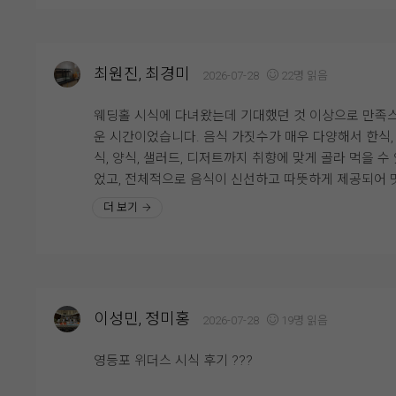
톤(계절 꽃에 따라 변동)의 화려한 꽃장식 덕분에 본식 
충족한 곳이 바로 웨딩그룹영등포였습니다. 직접 상담
냅 사진이 정말 잘 나올 것 같더라고요. 하객분들을 위
받아보니 직원분들도 친절하게 설명해 주셨고 궁금한 
핑거푸드와 음료 세팅 같은 세심한 디테일도 무척 돋보
도 하나하나 세심하게 안내해 주셔서 신뢰가 갔어요. 홀
습니다.
최원진, 최경미
2026-07-28
22명 읽음
위기도 고급스럽고 밝은 느낌이라 첫인상부터 좋았고, 
??? 맛 보장 뷔페 연회장 & 편리한 동선연회장은 하객
선도 깔끔해서 하객분들이 이용하시기에도 편리하겠다
만족도가 가장 높은 맛있는 뷔페식으로 제공됩니다. 음
웨딩홀 시식에 다녀왔는데 기대했던 것 이상으로 만족
생각이 들었습니다. 여러 곳을 비교해 본 끝에 가장 만
가짓수도 많고 실시간으로 조리되는 즉석 음들이 많아
운 시간이었습니다. 음식 가짓수가 매우 다양해서 한식,
러운 곳이라 망설임 없이 계약하게 되었고, 결혼식 당일
음식 퀄리티 걱정은 안 해도 되겠더라고요. 교통편도 5
식, 양식, 샐러드, 디저트까지 취향에 맞게 골라 먹을 수
정말 기대되고 있습니다.
선 영등포시장역 4번 출구에서 도보 1~3분 거리라 너무
었고, 전체적으로 음식이 신선하고 따뜻하게 제공되어 
리해서 마음에 쏙 들었어요. 추가로 한복과 메이크업 
있게 즐길 수 있었습니다. 특히 메인 요리의 맛과 퀄리
더 보기
다 한 빌딩 안에 모여 있어서 당일 혼주 동선과 편리함
좋아 하객분들도 충분히 만족하실 것 같다는 생각이 들
너무 좋을 것 같습니다!
습니다. 스테이크가 정말 정말 마싯었어요!! 직원분들도
식이 부족하지 않도록 수시로 확인하며 빠르게 채워 주
고, 빈 접시를 바로 정리해 주시는 등 서비스도 매우 친
고 세심했습니다. 홀 내부도 깔끔하게 관리되어 있어 
이성민, 정미홍
2026-07-28
19명 읽음
하는 동안 쾌적한 분위기를 느낄 수 있었습니다. 결혼식
일 소중한 하객분들께 맛있는 식사를 대접할 수 있을 것
영등포 위더스 시식 후기 ???
아 더욱 기대가 되었고, 전반적으로 음식과 서비스 모두
족스러운 시식이었습니다. 주변에 추천하고 싶을 만큼 