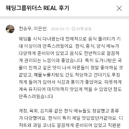
웨딩그룹위더스 REAL 후기
천승우, 이은빈
2026-05-12
33명 읽음
웨딩홀 시식 다녀왔는데 전체적으로 음식 퀄리티가 기
대 이상이라 만족스러웠어요. 한식, 중식, 양식 메뉴가
다양하게 준비되어 있었고 음식도 전반적으로 깔끔하
What's New
게 관리되는 느낌이라 좋았습니다. 특히 도가니탕은 국
물이 진하고 깊은 맛이 나서 어른들이 정말 좋아하실 것
같았고, 해물누룽지탕도 간도 적당하고 건더기도 푸짐
이벤트 & 프로모션
위더스 Real 후기
하게 들어가 있어서 식감과 풍미가 좋았어요. 따뜻하게
계속 유지되어 마지막까지 맛있게 먹을 수 있었던 점도
만족스러웠습니다.
웨딩그룹위더스 REAL 후기
Withus
2,176
Real Review
게장, 육회, 김치류 같은 한식 메뉴들도 정갈했고 종류
가 다양했어요. 한식이 특히 제일 맛있었던거같아요. 디
웨딩그룹위더스 고객님들께서
저트와 과일 코너도 깔끔하게 준비되어 있었고 직원분