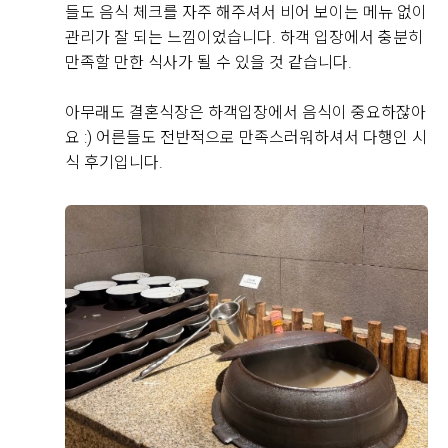
직접 작성해주신 소중한 후기
들도 음식 체크를 자주 해주셔서 비어 보이는 메뉴 없이
관리가 잘 되는 느낌이었습니다. 하객 입장에서 충분히
만족할 만한 식사가 될 수 있을 것 같습니다.
Real 후기 쓰기
아무래도 결혼식장은 하객입장에서 음식이 중요하잖아
요 :) 어른들도 전반적으로 만족스러워하셔서 다행인 시
김민철, 김서윤
식 후기입니다.
2026-08-04
5명 읽음
영등포 위더스 웨딩홀 뷔페를 시식하고 왔는데 전체적으
로 만족도가 높았습니다. 가장 인상 깊었던 건 해산물 코
너였는데, 대게와 새우, 홍합은 물론 참치와 연어 등 다양
한 회가 신선하게 준비되어 있었고 얼음 위에 깔끔하게
진열되어 있어 보기에도 좋았습니다. 회도 두툼하게 썰려
더 보기
있어 식감이 좋았고 비린내 없이 신선해서 여러 번 가져
다 먹었습니다.
한식 코너도 다양하게 구성되어 있었는데 김치와 무침류,
쌈채소 등 기본 반찬이 정갈하게 준비되어 있었고, 전체
+8
적으로 간이 자극적이지 않아 부담 없이 즐길 수 있었습