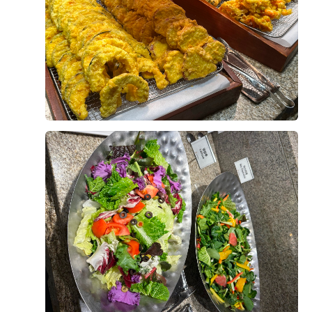
연회장도 깔끔하고 쾌적했으며, 음식도 안식고 부족한 메
+8
뉴는 바로바로 채워주시고, 빈 접시도 빠르게 정리해 주
셔서 편안하게 식사할 수 있었습니다.
시식 전엔 걱정이 많았으나 직접 시식을 해보니 그런 걱
정 할필요가 없었네요. 다가오는 본식이 기대됩니다!
후기가 도움이 되었나요?
0
오상철, 이예림
2026-08-02
3명 읽음
웨딩그룹위더스 영등포점으로 계약한 이유를 남겨봐요.
가장 큰 이유는 상담이었어요. 플래너님이 전문성도 있으
시고, 처음이라 헷갈리는 부분들도 이해하기 쉽게 설명해
주셔서 믿음이 갔거든요.
더 보기
두 번째는 웨딩그룹이라 스드메, 한복, 헤어메이크업까지
필요하면 한 곳에서 다 해결 가능하다는 점이었어요. 저