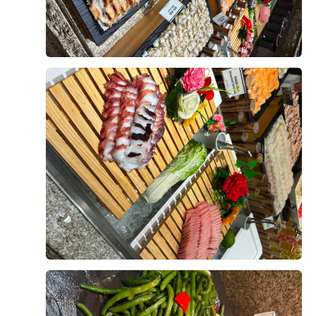
신부가 화사하게 나올 것 같았습니다.
신부대기실도 답답하지 않고 깔끔했으며, 신부대기실에
서 예식장으로 이동하는 동선도 복잡하지 않아 좋았습니
다. 하객들의 이동과 신랑 신부의 동선이 비교적 편리하
후기가 도움이 되었나요?
0
게 구성되어 있다는 점도 계약을 결정하는 데 도움이 됐
습니다.
유희재, 신윤서
2026-08-03
3명 읽음
상담 과정에서는 궁금했던 부분을 하나씩 설명해 주셨고,
견적과 포함 사항도 이해하기 쉽게 안내받았습니다. 상담
드디어 결혼식이 두 달 정도 앞으로 다가와서 웨딩홀 시
분위기가 부담스럽지 않았고, 저희가 생각했던 조건과 견
식을 하고 왔어요
적도 잘 맞아 최종적으로 계약하게 되었습니다. 실제 예
사실 예식장을 계약할 때 가장 궁금했던 부분 중 하나가
식일까지 남은 준비도 잘 진행해서 밝고 화사한 아모르홀
바로 식사였는데, 직접 시식을 해보니 왜 하객분들이 식
에서 만족스러운 결혼식을 올리고 싶습니다.
사를 중요하게 생각하는지 알겠더라고요.
더 보기
시식은 미리 예약 후 진행됐고, 직원분들께서 친절하게
안내해주셔서 편하게 둘러볼 수 있었어요.
연회장 내부도 넓고 깔끔하게 관리되어 있었고, 테이블
간격도 여유로워서 하객분들이 식사하시기에 불편함이