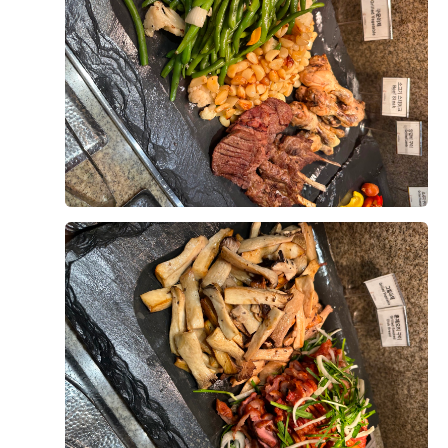
+8
없을 것 같다는 생각이 들었습니다.
다양한 메뉴가 준비되어 있었는데, 그중에서도 가장 기억
에 남았던 건 양갈비와 회였어요. 먼저 양갈비는 생각보
다 훨씬 부드러웠고 잡내가 전혀 느껴지지 않았어요. 육
후기가 도움이 되었나요?
0
즙도 풍부하고 고기가 촉촉해서 한입 먹자마자 "이건 꼭
다시 먹고 싶다"라는 생각이 들 정도였어요.
웨딩홀 음식이라고 해서 큰 기대를 하지 않았는데, 전문
전재영, 서혜연
2026-08-02
12명 읽음
레스토랑 못지않은 맛이라 정말 만족스러웠습니다.
안녕하세요,
그리고 회도 정말 인상적이었어요. 신선도가 좋아서 비린
결혼식이 얼마 남지 않아 위더스 영등포 웨딩홀 시식에
맛이 전혀 없었고, 식감도 쫄깃해서 계속 손이 가더라고
다녀왔습니다.
요. 평소 회를 좋아하는 편인데, 하객분들도 충분히 만족
하실 것 같았어요. 다른 뷔페 메뉴들도 전체적으로 깔끔
한식, 중식, 양식, 해산물, 샐러드 등 메뉴 구성이 다양했
더 보기
하고 종류가 다양해서 남녀노소 누구나 맛있게 즐길 수
고, 음식마다 맛의 편차가 크지 않아 전반적으로 만족스
있을 것 같았습니다.
러웠습니다.
특히 부모님과 함께 시식을 진행했는데, 부모님께서도 음
디저트도 과일, 케이크, 떡 등 여러 종류가 준비되어 있어