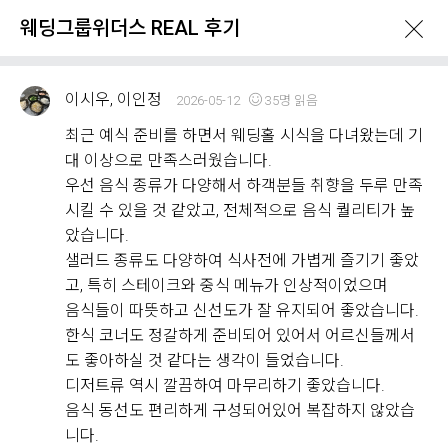
웨딩그룹위더스 REAL 후기
이시우, 이인정
2026-05-12
35명 읽음
최근 예식 준비를 하면서 웨딩홀 시식을 다녀왔는데 기
대 이상으로 만족스러웠습니다.
우선 음식 종류가 다양해서 하객분들 취향을 두루 만족
What's New
시킬 수 있을 것 같았고, 전체적으로 음식 퀄리티가 높
았습니다.
샐러드 종류도 다양하여 식사전에 가볍게 즐기기 좋았
이벤트 & 프로모션
위더스 Real 후기
고, 특히 스테이크와 중식 메뉴가 인상적이었으며
음식들이 따뜻하고 신선도가 잘 유지되어 좋았습니다.
한식 코너도 정갈하게 준비되어 있어서 어르신들께서
웨딩그룹위더스 REAL 후기
도 좋아하실 것 같다는 생각이 들었습니다.
Withus
2,176
Real Review
디저트류 역시 깔끔하여 마무리하기 좋았습니다.
음식 동선도 편리하게 구성되어있어 복잡하지 않았습
웨딩그룹위더스 고객님들께서
니다.