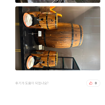
희는 스드메를 이미 다른 곳에서 계약한 상태였지만, 상
담 때 들은 금액도 나쁘지 않아서 여기서 했어도 괜찮았
+8
겠다 싶었어요. 웨딩링 업체도 소개해주셨고, 원하는 날
짜·시간에 예약 가능했던 것도 결정에 한몫했어요.
위치도 계약 이유 중 하나예요. 영등포라 지방에서 오시
는 하객뿐 아니라 서울 사시는 분들도 찾아오기 편하고,
후기가 도움이 되었나요?
0
영등포시장역에서 도보로 이동 가능하거든요. 내부주차
장 만차시엔 외부 영남주차장으로 셔틀 운행해주신다고
해서 주차 걱정도 덜었어요.
강태권, 서지윤
2026-08-02
3명 읽음
건물 자체도 마음에 들었어요. 웨딩 전용 단독 빌딩이라
9층 아모르홀로 계약했습니다!
다른 용도 시설 없이 웨딩에만 집중할 수 있는 환경이라
밝은홀파라 그리너리 하고 초록초록 완전 밝은
는 점이 확실히 다르더라구요. 지하 B1~B8, 지상 11층
홀들만 보러다녔다가 위더스에도 밝은홀 있다는걸 알게
규모에 하객용 엘리베이터만 7~8대, 신랑신부 혼주용은
후기가 도움이 되었나요?
0
되어 투어 다녀왔다 당일 계약까지 하고 왔습니당! 이유
따로 있어서 동선도 잘 짜여 있었고요. 특히 층마다 홀과
는 홀이 너무 이뻐서에오! 우드우드한 느낌과 초록초록한
더 보기
전용 연회장이 하나씩 배치되어 있어서 다른 예식 하객들
느낌 그리고 계약까지 하게 된 가장큰 이유는 엄청 높은
과 동선이 섞이지 않고 프라이빗하게 진행할 수 있다는
층고였어요! 진짜 실제로 봐야해요,, 사진이랑 보는거랑