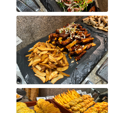
식 퀄리티가 생각보다 좋다고 말씀하셔서 더욱 안심이 됐
식사를 마무리하기 좋았습니다. 메인 음식뿐 아니라 후식
+8
어요. 결혼식을 준비하면서 하객분들 식사가 가장 신경
까지 선택지가 다양하다는 점도 마음에 들었습니다.
쓰이는 부분 중 하나였는데, 직접 먹어보니 걱정을 조금
덜 수 있었던 것 같습니다.
직원분들께서 빈 접시도 빨리빨리 치워주시고, 음식이 부
족하지 않도록 수시로 확인해 주셔서 편안하게 식사할 수
예식이 얼마 남지 않은 시점에서 웨딩홀 분위기와 연회장
있었습니다.
후기가 도움이 되었나요?
0
까지 다시 둘러보니 결혼이 정말 실감 나더라고요. 두 달
뒤 이곳에서 소중한 분들을 모시고 식을 올린다고 생각하
직접 시식해 보니 하객분들께 무리 없이 만족스러운 식사
니 설레기도 하고 긴장도 됐어요.
를 대접할 수 있을 것 같아 안심이 되었습니다. 음식 구성
윤지훈, 이슬기
2026-08-02
2명 읽음
과 맛, 서비스까지 전체적으로 고르게 잘 준비된 시식이
웨딩그룹위더스 영등포에서 예식을 준비하고 계신 예신,
었습니다.
본식 한달 반 전 시식에 다녀왔는데 생각보다 만족스러웠
예랑분들이라면 꼭 시식해보시는 걸 추천드려요. 직접 맛
습니다. 음식 종류가 다양했고 한식, 양식, 중식, 디저트까
을 보고 나면 훨씬 안심도 되고, 하객분들께 자신 있게 식
지 전반적으로 맛이 좋았습니다.
사를 추천할 수 있을 것 같아요. 개인적으로는 양갈비와
회는 꼭 드셔보셨으면 좋겠습니다. 정말 만족스러웠던 웨
특히 스테이크가 안질기고 부드러워서 세번이나 먹었네
더 보기
딩홀 시식 후기였습니다. ??
요..^^ 거기다 보쌈 묵은지는 팔면 사고싶을정도로.. 메인
외에도 사이드 하나하나에도 신경쓴 모습이 보여서 하객
분들도 식사만큼은 만족하시겠다는 생각이 들었습니다.