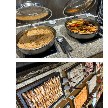
니다. 음식이 비어 있는 경우도 거의 없었고 직원분들이
계속해서 채워주셔서 마지막까지 깔끔한 상태가 유지되
는 점도 좋았습니다.
후기가 도움이 되었나요?
0
뷔페 동선도 넓고 쾌적해서 사람들이 몰려도 크게 불편하
지 않았고, 음식 종류도 한식·양식·해산물 등 골고루 갖춰
져 있어 남녀노소 모두 만족할 만한 구성이라고 느꼈습니
강문수, 조효정
2026-08-04
5명 읽음
다. 무엇보다 음식의 신선도와 관리 상태가 좋아 하객분
들도 만족하실 것 같다는 생각이 들었습니다.
위더스 영등포점 아모르홀을 방문한 뒤 상담을 받고 계약
까지 진행했습니다. 여러 웨딩홀을 알아보면서 가장 중요
결혼식은 식사가 중요한 부분인데, 영등포 위더스 뷔페는
하게 생각했던 부분은 홀 분위기와 신부대기실, 실제 예
맛과 종류, 청결까지 모두 만족스러웠던 곳이라 안심하고
식 당일의 이동 동선이었습니다.
하객분들을 모실 수 있을 것 같습니다. 개인적으로는 해
더 보기
산물과 회 코너가 가장 만족스러웠고, 전체적으로 재방문
아모르홀은 전체적으로 밝고 화사한 분위기라 처음 들어
의사가 있을 정도로 만족한 시식이었습니다.
갔을 때부터 마음에 들었습니다. 어두운 홀보다는 자연스
럽고 따뜻한 느낌의 예식을 원했는데, 아모르홀이 제가
생각했던 이미지와 잘 맞았습니다. 홀 내부도 깔끔하게
정돈된 느낌이었고, 사진이나 영상으로 보았을 때도 신랑
+8