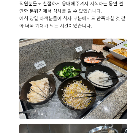
직접 작성해주신 소중한 후기
직원분들도 친절하게 응대해주셔서 시식하는 동안 편
안한 분위기에서 식사를 할 수 있었습니다.
예식 당일 하객분들이 식사 부분에서도 만족하실 것 같
Real 후기 쓰기
아 더욱 기대가 되는 시간이었습니다.
김민철, 김서윤
2026-08-04
5명 읽음
영등포 위더스 웨딩홀 뷔페를 시식하고 왔는데 전체적으
로 만족도가 높았습니다. 가장 인상 깊었던 건 해산물 코
너였는데, 대게와 새우, 홍합은 물론 참치와 연어 등 다양
한 회가 신선하게 준비되어 있었고 얼음 위에 깔끔하게
진열되어 있어 보기에도 좋았습니다. 회도 두툼하게 썰려
더 보기
있어 식감이 좋았고 비린내 없이 신선해서 여러 번 가져
다 먹었습니다.
한식 코너도 다양하게 구성되어 있었는데 김치와 무침류,
쌈채소 등 기본 반찬이 정갈하게 준비되어 있었고, 전체
+8
적으로 간이 자극적이지 않아 부담 없이 즐길 수 있었습