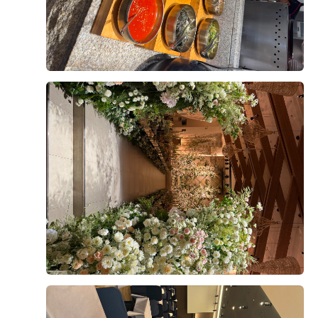
희는 스드메를 이미 다른 곳에서 계약한 상태였지만, 상
담 때 들은 금액도 나쁘지 않아서 여기서 했어도 괜찮았
+8
겠다 싶었어요. 웨딩링 업체도 소개해주셨고, 원하는 날
짜·시간에 예약 가능했던 것도 결정에 한몫했어요.
위치도 계약 이유 중 하나예요. 영등포라 지방에서 오시
는 하객뿐 아니라 서울 사시는 분들도 찾아오기 편하고,
후기가 도움이 되었나요?
0
영등포시장역에서 도보로 이동 가능하거든요. 내부주차
장 만차시엔 외부 영남주차장으로 셔틀 운행해주신다고
해서 주차 걱정도 덜었어요.
강태권, 서지윤
2026-08-02
3명 읽음
건물 자체도 마음에 들었어요. 웨딩 전용 단독 빌딩이라
9층 아모르홀로 계약했습니다!
다른 용도 시설 없이 웨딩에만 집중할 수 있는 환경이라
밝은홀파라 그리너리 하고 초록초록 완전 밝은
는 점이 확실히 다르더라구요. 지하 B1~B8, 지상 11층
홀들만 보러다녔다가 위더스에도 밝은홀 있다는걸 알게
규모에 하객용 엘리베이터만 7~8대, 신랑신부 혼주용은
되어 투어 다녀왔다 당일 계약까지 하고 왔습니당! 이유
따로 있어서 동선도 잘 짜여 있었고요. 특히 층마다 홀과
는 홀이 너무 이뻐서에오! 우드우드한 느낌과 초록초록한
더 보기
전용 연회장이 하나씩 배치되어 있어서 다른 예식 하객들
느낌 그리고 계약까지 하게 된 가장큰 이유는 엄청 높은
과 동선이 섞이지 않고 프라이빗하게 진행할 수 있다는
층고였어요! 진짜 실제로 봐야해요,, 사진이랑 보는거랑