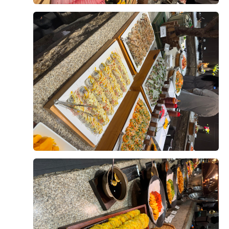
+8
없을 것 같다는 생각이 들었습니다.
다양한 메뉴가 준비되어 있었는데, 그중에서도 가장 기억
에 남았던 건 양갈비와 회였어요. 먼저 양갈비는 생각보
다 훨씬 부드러웠고 잡내가 전혀 느껴지지 않았어요. 육
후기가 도움이 되었나요?
0
즙도 풍부하고 고기가 촉촉해서 한입 먹자마자 "이건 꼭
다시 먹고 싶다"라는 생각이 들 정도였어요.
웨딩홀 음식이라고 해서 큰 기대를 하지 않았는데, 전문
전재영, 서혜연
2026-08-02
12명 읽음
레스토랑 못지않은 맛이라 정말 만족스러웠습니다.
안녕하세요,
그리고 회도 정말 인상적이었어요. 신선도가 좋아서 비린
결혼식이 얼마 남지 않아 위더스 영등포 웨딩홀 시식에
맛이 전혀 없었고, 식감도 쫄깃해서 계속 손이 가더라고
다녀왔습니다.
요. 평소 회를 좋아하는 편인데, 하객분들도 충분히 만족
하실 것 같았어요. 다른 뷔페 메뉴들도 전체적으로 깔끔
한식, 중식, 양식, 해산물, 샐러드 등 메뉴 구성이 다양했
더 보기
하고 종류가 다양해서 남녀노소 누구나 맛있게 즐길 수
고, 음식마다 맛의 편차가 크지 않아 전반적으로 만족스
있을 것 같았습니다.
러웠습니다.
특히 부모님과 함께 시식을 진행했는데, 부모님께서도 음
디저트도 과일, 케이크, 떡 등 여러 종류가 준비되어 있어