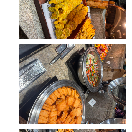
식 퀄리티가 생각보다 좋다고 말씀하셔서 더욱 안심이 됐
식사를 마무리하기 좋았습니다. 메인 음식뿐 아니라 후식
+8
어요. 결혼식을 준비하면서 하객분들 식사가 가장 신경
까지 선택지가 다양하다는 점도 마음에 들었습니다.
쓰이는 부분 중 하나였는데, 직접 먹어보니 걱정을 조금
덜 수 있었던 것 같습니다.
직원분들께서 빈 접시도 빨리빨리 치워주시고, 음식이 부
족하지 않도록 수시로 확인해 주셔서 편안하게 식사할 수
예식이 얼마 남지 않은 시점에서 웨딩홀 분위기와 연회장
있었습니다.
후기가 도움이 되었나요?
0
까지 다시 둘러보니 결혼이 정말 실감 나더라고요. 두 달
뒤 이곳에서 소중한 분들을 모시고 식을 올린다고 생각하
직접 시식해 보니 하객분들께 무리 없이 만족스러운 식사
니 설레기도 하고 긴장도 됐어요.
를 대접할 수 있을 것 같아 안심이 되었습니다. 음식 구성
윤지훈, 이슬기
2026-08-02
2명 읽음
과 맛, 서비스까지 전체적으로 고르게 잘 준비된 시식이
웨딩그룹위더스 영등포에서 예식을 준비하고 계신 예신,
었습니다.
본식 한달 반 전 시식에 다녀왔는데 생각보다 만족스러웠
예랑분들이라면 꼭 시식해보시는 걸 추천드려요. 직접 맛
습니다. 음식 종류가 다양했고 한식, 양식, 중식, 디저트까
을 보고 나면 훨씬 안심도 되고, 하객분들께 자신 있게 식
지 전반적으로 맛이 좋았습니다.
사를 추천할 수 있을 것 같아요. 개인적으로는 양갈비와
회는 꼭 드셔보셨으면 좋겠습니다. 정말 만족스러웠던 웨
특히 스테이크가 안질기고 부드러워서 세번이나 먹었네
더 보기
딩홀 시식 후기였습니다. ??
요..^^ 거기다 보쌈 묵은지는 팔면 사고싶을정도로.. 메인
외에도 사이드 하나하나에도 신경쓴 모습이 보여서 하객
분들도 식사만큼은 만족하시겠다는 생각이 들었습니다.