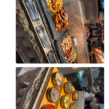
연회장도 깔끔하고 쾌적했으며, 음식도 안식고 부족한 메
+8
뉴는 바로바로 채워주시고, 빈 접시도 빠르게 정리해 주
셔서 편안하게 식사할 수 있었습니다.
시식 전엔 걱정이 많았으나 직접 시식을 해보니 그런 걱
정 할필요가 없었네요. 다가오는 본식이 기대됩니다!
후기가 도움이 되었나요?
0
오상철, 이예림
2026-08-02
3명 읽음
웨딩그룹위더스 영등포점으로 계약한 이유를 남겨봐요.
가장 큰 이유는 상담이었어요. 플래너님이 전문성도 있으
시고, 처음이라 헷갈리는 부분들도 이해하기 쉽게 설명해
주셔서 믿음이 갔거든요.
더 보기
두 번째는 웨딩그룹이라 스드메, 한복, 헤어메이크업까지
필요하면 한 곳에서 다 해결 가능하다는 점이었어요. 저