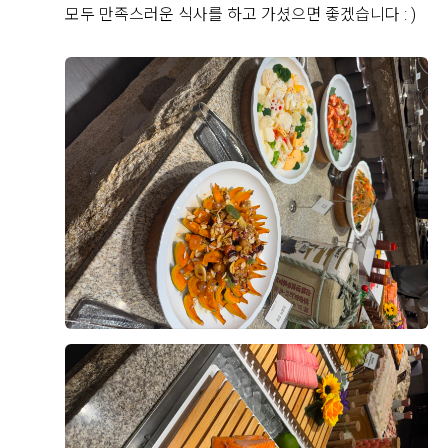
니다. 음식이 비어 있는 경우도 거의 없었고 직원분들이
모두 만족스러운 식사를 하고 가셨으면 좋겠습니다 : )
계속해서 채워주셔서 마지막까지 깔끔한 상태가 유지되
는 점도 좋았습니다.
후기가 도움이 되었나요?
0
뷔페 동선도 넓고 쾌적해서 사람들이 몰려도 크게 불편하
지 않았고, 음식 종류도 한식·양식·해산물 등 골고루 갖춰
져 있어 남녀노소 모두 만족할 만한 구성이라고 느꼈습니
강문수, 조효정
2026-08-04
5명 읽음
다. 무엇보다 음식의 신선도와 관리 상태가 좋아 하객분
들도 만족하실 것 같다는 생각이 들었습니다.
위더스 영등포점 아모르홀을 방문한 뒤 상담을 받고 계약
까지 진행했습니다. 여러 웨딩홀을 알아보면서 가장 중요
결혼식은 식사가 중요한 부분인데, 영등포 위더스 뷔페는
하게 생각했던 부분은 홀 분위기와 신부대기실, 실제 예
맛과 종류, 청결까지 모두 만족스러웠던 곳이라 안심하고
식 당일의 이동 동선이었습니다.
하객분들을 모실 수 있을 것 같습니다. 개인적으로는 해
더 보기
산물과 회 코너가 가장 만족스러웠고, 전체적으로 재방문
아모르홀은 전체적으로 밝고 화사한 분위기라 처음 들어
의사가 있을 정도로 만족한 시식이었습니다.
갔을 때부터 마음에 들었습니다. 어두운 홀보다는 자연스
럽고 따뜻한 느낌의 예식을 원했는데, 아모르홀이 제가
생각했던 이미지와 잘 맞았습니다. 홀 내부도 깔끔하게
정돈된 느낌이었고, 사진이나 영상으로 보았을 때도 신랑
+8