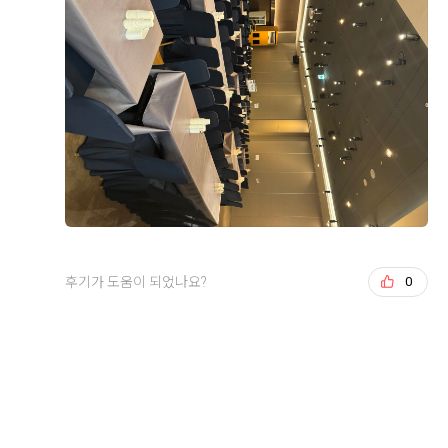
점이 큰 장점이라고 느꼈어요.
직접 가서 보고 느끼는거랑 다르더라구요! 그리고 또 맘
에 들었던 점은 신부 입장 하는곳이 따로 있는거였어요!
층 구성도 마음에 들었어요. 1층 예약실·미용실·드레스
저는 문뒤에서 기다리는게 싫었더든요ㅠㅠ 그런 저한테
+8
샵, 3~5층 연회장, 10층 폐백실·스튜디오, 11층 폐백실·
딱인곳이였구요! 그 전에 본 식장을 해야겠다고 생각하고
정산실·행정실로 되어 있어서 스드메를 정말 원큐에 해결
큰 기대 없이 왔는데 넢은 층고와 예쁜홀 납득가능함 금
할 수 있는 구조였거든요.
액 때문에 계약 까지 하게 되었네요 ㅎㅎ
엘베와 주차가 힘들다는 말이 많아서 조금 걱정이지만 ㅜ
무엇보다 결정적이었던 건 홀이었어요. 상담할 때 영상이
그래도 아주 합리적으로 계약했다는 생각이들었어여!!
후기가 도움이 되었나요?
0
랑 사전 안내로 각 홀 이미지를 미리 보고 투어할 홀 2개
를 직접 골라볼 수 있었는데, 저희는 9층 아모르홀을 보
자마자 마음을 정했어요. 층고가 높아서 답답한 느낌이
전혀 없고, 천장이 격자 대들보처럼 되어 있는 게 특이했
백승덕, 이새별
2026-08-02
7명 읽음
후기가 도움이 되었나요?
0
어요. 실제로 보면 그리너리하고 꽃밭에 있는 느낌이라
9월 예식을 앞두고 신부와 양가 어머님을 모시고 네 명이
화려하기보단 깔끔한 채플식 분위기가 딱 저희 취향이었
서 시식을 다녀온 예비신랑입니다.
고, 샹들리에와 버진로드 연출 덕분에 사진도 고급스럽게
나올 것 같았어요. 조명·음악까지 실제로 연출해서 보여
방문 전에는 당일 예식 하객분들과 섞여 식사하게 되는
주셔서 예식 당일 느낌을 미리 그려볼 수 있었던 것도 결
건 아닌지 걱정했는데, 시식 팀들을 위한 연회장을 따로
더 보기
정에 확신을 더해줬어요.
안내해 주셔서 편안한 분위기에서 천천히 맛볼 수 있었습
니다.