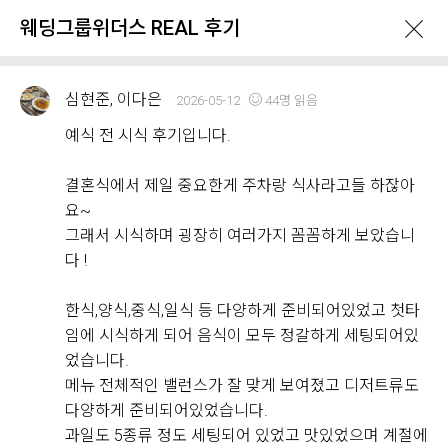
웨딩그룹위더스 REAL 후기
심현준, 이다은
2026-05-12
44명 읽음
예식 전 시식 후기입니다.
결혼식에서 제일 중요한게 주차랑 식사라고들 하잖아
What's New
요~
그래서 시식하며 굉장히 여러가지 꼼꼼하게 보았습니
다 !
이벤트 & 프로모션
위더스 Real 후기
한식,양식,중식,일식 등 다양하게 준비되어있었고 첫타
임에 시식하게 되어 음식이 모두 정갈하게 세팅되어있
웨딩그룹위더스 REAL 후기
었습니다.
Withus
2,176
Real Review
메뉴 전체적인 밸런스가 잘 맞게 보여졌고 디저트류도
다양하게 준비되어있었습니다.
웨딩그룹위더스 고객님들께서
과일도 5종류 정도 세팅되어 있었고 맛있었으며 계절에