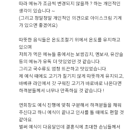
직접 작성해주신 소중한 후기
따라 메뉴가 조금씩 변경되지 않을까 ? 하는 개인적인
생각이 있습니다 ~
(그리고 정말정말 개인적인 의견으로 아이스크림 기계
Real 후기 쓰기
가 있으면 좋겠어요)
따뜻한 음식들은 온도조절기 위에서 온도를 유지하고
김민철, 김서윤
있으며
2026-08-04
5명 읽음
저희가 먹은 메뉴들 중에서는 보쌈김치, 멘보샤, 유산슬
영등포 위더스 웨딩홀 뷔페를 시식하고 왔는데 전체적으
등의 메뉴가 유독 더 맛있었던 것 같습니다.
로 만족도가 높았습니다. 가장 인상 깊었던 건 해산물 코
그리고 국수류도 엄청 뜨끈하고 맛있었습니다.
너였는데, 대게와 새우, 홍합은 물론 참치와 연어 등 다양
제 예식 때에도 고기가 질기지 않게 따뜻하게 유지되고,
한 회가 신선하게 준비되어 있었고 얼음 위에 깔끔하게
바베큐 라인에서 갓 구워진 고기가 바로바로 나온다면
진열되어 있어 보기에도 좋았습니다. 회도 두툼하게 썰려
더 보기
하객분들께서 너무나 만족하실 것 같습니다 !
있어 식감이 좋았고 비린내 없이 신선해서 여러 번 가져
다 먹었습니다.
연회장도 예식 진행에 맞춰 구분해서 하객분들을 채워
주신다고 하니 예식이 끝나고 인사를 돌 때에도 편할 것
한식 코너도 다양하게 구성되어 있었는데 김치와 무침류,
같아요.
쌈채소 등 기본 반찬이 정갈하게 준비되어 있었고, 전체
+8
벌써 예식이 다음달인데 결혼식에 초대한 손님들께서
적으로 간이 자극적이지 않아 부담 없이 즐길 수 있었습