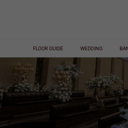
FLOOR GUIDE
WEDDING
BA