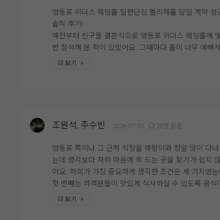
음식 종류도 다양하고, 식지 않게 따뜻한 음식 !!
는 믿음이 생겼습니다.
영등포 위더스 웨딩홀 일편단심 펠리체홀 당일 계약 성
간도 너무 쎄지 않으면서 어른들도 어린아이들도 좋아
솔직 후기!
수 있게 적당한 간으로 잘 되어 있어서 같이 시식한 가
직접 시식을 해보니 많은 분들이 위더스 뷔페를 만족스
예전부터 친구들 결혼식으로 영등포 위더스 웨딩홀에 
도 모두 만족했어요!!!!!!
게 평가하는 이유를 알 것 같았습니다. 맛과 음식 구성, 
번 참석해 본 적이 있었어요. 그때마다 홀이 너무 예뻐
비스까지 전체적으로 균형이 잘 갖춰져 있었고, 결혼식 
'나도 나중에 여기서 결혼하고 싶다' 생각했었는데, 드
더 보기
한식, 중식, 양식, 일식 그리고 후식까지 다양한 메뉴들
일 소중한 하객분들께 자신 있게 식사를 대접할 수 있
저도 위더스에서 바로 계약을 하고 왔습니다! 제 원픽은
과일과 간식들도 너무 맛있고 제일 마음에 들었던 부분
는 확신이 들었습니다. 예식뿐만 아니라 식사까지 만족
민할 것도 없이 무조건 펠리체홀이었어요. 일편단심 펠
와인과 생맥이요!!!!!!!!!
러운 웨딩그룹 위더스에서의 결혼식이 더욱 기대되며, 
체~ ^^*
식을 통해 예식에 대한 기대감도 한층 커진 뜻깊은 시
? 클래식하고 웅장한 분위기의 펠리체홀펠리체홀은 높
자유롭게 먹을 수 있도록 준비되어 있는 와인이랑 생맥
었습니다.
천고와 클래식하면서도 따뜻한 감성의 인테리어가 어
진짜로 추천입니다 꼭 한두잔씩 하고 가세요 ㅎㅎㅎㅎ
조원석, 주수빈
2026-07-30
20명 읽음
진 웅장한 분위기의 어두운 홀이에요. 높은 천고에 고
위더스에서 앞둔 예식 너무 기대중입니다~~
러운 크리스탈 샹들리에 연출이 특징입니다. 특히 신랑,
영등포 쪽이나 그 근처 식장을 예랑이와 정말 많이 다
부 입장과 퇴장에 맞춰서 샹들리에가 움직이는 극적인 
11월이 언제 올런지 빨리 결혼하고 싶네요~~~!!!!
는데 생각보다 저희 마음에 쏙 드는 곳을 찾기가 쉽지 
출이 가능해요! 식장에 들어서자마자 버진로드 주변에
어요. 저희가 가장 중요하게 생각한 조건은 세 가지였
풍성한 생화 향기가 확 풍겨서 기분이 정말 좋아졌습니
첫 번째는 하객분들이 맛있게 식사하실 수 있도록 음식
전체적으로 어두운 홀 성격이 강해서 호텔식 웨딩이나 
맛있을 것, 두 번째는 예랑이가 키가 큰 편이라 답답한 
더 보기
래식한 분위기를 선호하시는 분들께 찰떡일 것 같아요.
없이 층고가 높은 홀일 것, 세 번째는 다른 예식과 겹치
?? 화사한 신부대기실 & 세심한 서비스신부대기실은 
않는 단독층을 사용할 수 있는 곳이었어요. 이 모든 조