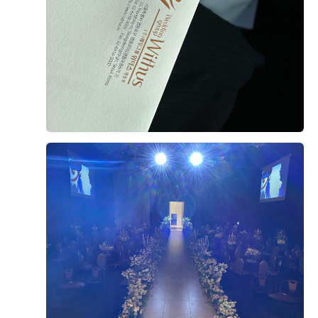
연회장도 깔끔하고 쾌적했으며, 음식도 안식고 부족한 메
+8
뉴는 바로바로 채워주시고, 빈 접시도 빠르게 정리해 주
셔서 편안하게 식사할 수 있었습니다.
시식 전엔 걱정이 많았으나 직접 시식을 해보니 그런 걱
정 할필요가 없었네요. 다가오는 본식이 기대됩니다!
후기가 도움이 되었나요?
0
오상철, 이예림
2026-08-02
3명 읽음
웨딩그룹위더스 영등포점으로 계약한 이유를 남겨봐요.
가장 큰 이유는 상담이었어요. 플래너님이 전문성도 있으
시고, 처음이라 헷갈리는 부분들도 이해하기 쉽게 설명해
주셔서 믿음이 갔거든요.
더 보기
두 번째는 웨딩그룹이라 스드메, 한복, 헤어메이크업까지
필요하면 한 곳에서 다 해결 가능하다는 점이었어요. 저