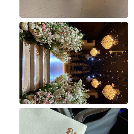
식 퀄리티가 생각보다 좋다고 말씀하셔서 더욱 안심이 됐
식사를 마무리하기 좋았습니다. 메인 음식뿐 아니라 후식
+8
어요. 결혼식을 준비하면서 하객분들 식사가 가장 신경
까지 선택지가 다양하다는 점도 마음에 들었습니다.
쓰이는 부분 중 하나였는데, 직접 먹어보니 걱정을 조금
덜 수 있었던 것 같습니다.
직원분들께서 빈 접시도 빨리빨리 치워주시고, 음식이 부
족하지 않도록 수시로 확인해 주셔서 편안하게 식사할 수
예식이 얼마 남지 않은 시점에서 웨딩홀 분위기와 연회장
있었습니다.
후기가 도움이 되었나요?
0
까지 다시 둘러보니 결혼이 정말 실감 나더라고요. 두 달
뒤 이곳에서 소중한 분들을 모시고 식을 올린다고 생각하
직접 시식해 보니 하객분들께 무리 없이 만족스러운 식사
니 설레기도 하고 긴장도 됐어요.
를 대접할 수 있을 것 같아 안심이 되었습니다. 음식 구성
윤지훈, 이슬기
2026-08-02
2명 읽음
과 맛, 서비스까지 전체적으로 고르게 잘 준비된 시식이
웨딩그룹위더스 영등포에서 예식을 준비하고 계신 예신,
었습니다.
본식 한달 반 전 시식에 다녀왔는데 생각보다 만족스러웠
예랑분들이라면 꼭 시식해보시는 걸 추천드려요. 직접 맛
습니다. 음식 종류가 다양했고 한식, 양식, 중식, 디저트까
을 보고 나면 훨씬 안심도 되고, 하객분들께 자신 있게 식
지 전반적으로 맛이 좋았습니다.
사를 추천할 수 있을 것 같아요. 개인적으로는 양갈비와
회는 꼭 드셔보셨으면 좋겠습니다. 정말 만족스러웠던 웨
특히 스테이크가 안질기고 부드러워서 세번이나 먹었네
더 보기
딩홀 시식 후기였습니다. ??
요..^^ 거기다 보쌈 묵은지는 팔면 사고싶을정도로.. 메인
외에도 사이드 하나하나에도 신경쓴 모습이 보여서 하객
분들도 식사만큼은 만족하시겠다는 생각이 들었습니다.