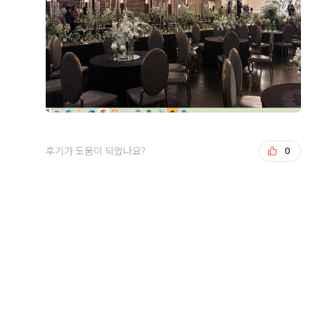
한 가지 아쉬운 점을 꼽자면 찐 게 요리의 간이 생각보다
골고루 준비되어 있어 남녀노소 누구나 취향에 맞게 식사
세서 어머님들이 조금 놀라셨다는 정도인데, 그 외에는
를 즐길 수 있을 것 같았습니다. 음식이 비어 있는 경우도
네 명 모두 만족스러운 식사였습니다.
거의 없었고 회전율이 빨라 대부분 따뜻하고 신선한 상태
를 유지하고 있어 더욱 맛있게 먹을 수 있었습니다.
+8
식사 후에는 마침 저희가 계약한 펠리체홀에 예식이 없어
홀도 여유롭게 둘러볼 수 있었습니다. 어두운 홀에 웅장
특히 육류 메뉴는 부드럽고 촉촉했으며, 초밥과 해산물도
한 샹들리에와 수많은 꽃 장식이 어우러진 모습이 정말
신선해서 만족스러웠습니다. 즉석에서 바로 만들어 주시
멋있었고, 신부 입장 때 샹들리에가 내려오는 연출까지
는 메뉴는 따뜻하게 즐길 수 있어 더욱 좋았고, 디저트 코
직접 보고 나니 결혼한다는 게 비로소 실감 났습니다. 어
너에는 케이크와 과일, 다양한 디저트가 준비되어 있어
후기가 도움이 되었나요?
0
후기가 도움이 되었나요?
0
머님들도 같은 마음이셨다고 하네요. 그 순간이 너무 멋
식사 후 마무리까지 기분 좋게 할 수 있었습니다. 음식 간
져서 사진으로도 남겨 함께 첨부합니다. 시식과 홀 투어
도 너무 자극적이지 않아 어르신들께서도 부담 없이 드실
모두 만족스러웠고, 9월 본식이 더욱 기대되는 하루였습
수 있을 것 같다는 점이 인상적이었습니다.
니다.
서창희, 채아린
2026-08-02
20명 읽음
식사뿐만 아니라 직원분들의 응대도 매우 친절했습니다.
결혼식을 앞두고 위더스 영등포 웨딩홀 시식에 다녀왔습
빈 접시는 빠르게 정리해 주셨고, 부족한 음식은 바로바
니다. 하객분들께 가장 중요한 것 중 하나가 음식이라고
로 채워주셔서 끝까지 쾌적한 환경에서 식사를 즐길 수
생각해서 기대를 많이 하고 방문했는데, 기대 이상으로
있었습니다. 덕분에 하객분들도 편안하게 식사하실 수 있
만족스러운 시간이었습니다.
겠다는 믿음이 생겼습니다.
더 보기