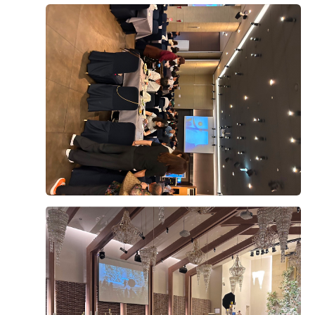
이런 이유들로 웨딩그룹위더스와 계약하게 됐어요. 여러
모로 좋은 선택이었다고 생각해요!
사실 이곳 뷔페는 예전에 친구 결혼식에 하객으로 왔을
때 인상 깊게 먹었던 기억이 있어 기대가 컸는데요. 이번
+8
에는 저희 하객분들이 남녀노소 불편함 없이 드실 수 있
을지를 생각하며 사시미, 초밥, 구이류, 볶음류, 샐러드까
지 최대한 다양하게 맛봤습니다.
식사 후 네 명이 각자 기억에 남는 메뉴를 하나씩 꼽아봤
후기가 도움이 되었나요?
0
습니다. 평소 고기를 즐겨 드시지 않는 저희 어머니는 스
테이크가 부드럽게 구워져 드시기 편했다고 하셨고, 신부
어머님께서는 전복죽이 특히 맛있었다고 하셨습니다. 신
정구창, 김다인
2026-08-02
27명 읽음
부는 다른 뷔페에서는 본 적 없던 단호박 정과를 처음 먹
어봤는데 기대 이상이었다고 하네요. 고기를 좋아하는 저
결혼을 준비하면서 예식장 선택 시 가장 중요하게 생각했
는 의외로 우삼겹 샐러드가 가장 기억에 남았습니다. 평
던 부분 중 하나가 바로 하객분들께 제공되는 식사였습니
소 차가운 고기를 좋아하지 않는데도 얇게 준비되어 씹기
다. 그래서 웨딩그룹 위더스 뷔페 시식도 기대를 많이 하
부드러웠고, 드레싱이 채소와 고기를 잘 어우러지게 해줘
고 방문했는데, 기대했던 것 이상으로 만족스러운 시간이
서 두세 번 더 가져다 먹었을 정도였습니다.
었습니다. 전체적으로 음식 가짓수가 정말 다양했고, 한
더 보기
식·중식·양식은 물론 샐러드, 초밥, 즉석 코너, 디저트까지