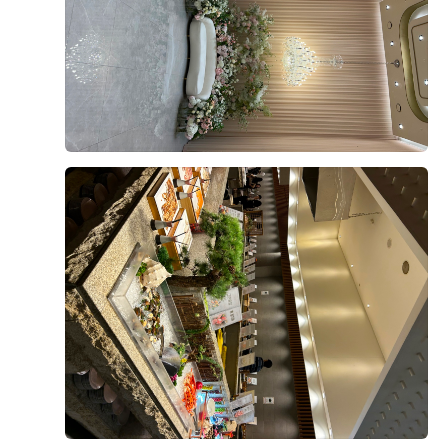
점이 큰 장점이라고 느꼈어요.
직접 가서 보고 느끼는거랑 다르더라구요! 그리고 또 맘
에 들었던 점은 신부 입장 하는곳이 따로 있는거였어요!
층 구성도 마음에 들었어요. 1층 예약실·미용실·드레스
저는 문뒤에서 기다리는게 싫었더든요ㅠㅠ 그런 저한테
+8
샵, 3~5층 연회장, 10층 폐백실·스튜디오, 11층 폐백실·
딱인곳이였구요! 그 전에 본 식장을 해야겠다고 생각하고
정산실·행정실로 되어 있어서 스드메를 정말 원큐에 해결
큰 기대 없이 왔는데 넢은 층고와 예쁜홀 납득가능함 금
할 수 있는 구조였거든요.
액 때문에 계약 까지 하게 되었네요 ㅎㅎ
엘베와 주차가 힘들다는 말이 많아서 조금 걱정이지만 ㅜ
무엇보다 결정적이었던 건 홀이었어요. 상담할 때 영상이
그래도 아주 합리적으로 계약했다는 생각이들었어여!!
후기가 도움이 되었나요?
0
랑 사전 안내로 각 홀 이미지를 미리 보고 투어할 홀 2개
를 직접 골라볼 수 있었는데, 저희는 9층 아모르홀을 보
자마자 마음을 정했어요. 층고가 높아서 답답한 느낌이
전혀 없고, 천장이 격자 대들보처럼 되어 있는 게 특이했
백승덕, 이새별
2026-08-02
7명 읽음
어요. 실제로 보면 그리너리하고 꽃밭에 있는 느낌이라
9월 예식을 앞두고 신부와 양가 어머님을 모시고 네 명이
화려하기보단 깔끔한 채플식 분위기가 딱 저희 취향이었
서 시식을 다녀온 예비신랑입니다.
고, 샹들리에와 버진로드 연출 덕분에 사진도 고급스럽게
나올 것 같았어요. 조명·음악까지 실제로 연출해서 보여
방문 전에는 당일 예식 하객분들과 섞여 식사하게 되는
주셔서 예식 당일 느낌을 미리 그려볼 수 있었던 것도 결
건 아닌지 걱정했는데, 시식 팀들을 위한 연회장을 따로
더 보기
정에 확신을 더해줬어요.
안내해 주셔서 편안한 분위기에서 천천히 맛볼 수 있었습
니다.