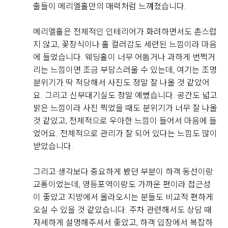
직접 작성해주신 소중한 후기
출들이 메리엘홀만의 매력처럼 느껴졌습니다.
메리엘홀은 전체적인 인테리어가 화려하면서도 촌스럽
Real 후기 쓰기
지 않고, 꽃장식이나 홀 컬러감도 세련된 느낌이라 마음
에 들었습니다. 웨딩홀이 너무 어둡거나 과하게 번쩍거
리는 느낌이면 조금 부담스러울 수 있는데, 여기는 조명
김민철, 김서윤
분위기가 딱 적당해서 사진도 정말 잘 나올 것 같았어
2026-08-04
5명 읽음
요. 그리고 신부대기실도 정말 예뻤습니다. 공간도 넓고
영등포 위더스 웨딩홀 뷔페를 시식하고 왔는데 전체적으
밝은 느낌이라 사진 찍었을 때도 분위기가 너무 잘 나올
로 만족도가 높았습니다. 가장 인상 깊었던 건 해산물 코
것 같았고, 전체적으로 우아한 느낌이 들어서 마음에 들
너였는데, 대게와 새우, 홍합은 물론 참치와 연어 등 다양
었어요. 전체적으로 관리가 잘 되어 있다는 느낌도 많이
한 회가 신선하게 준비되어 있었고 얼음 위에 깔끔하게
받았습니다.
진열되어 있어 보기에도 좋았습니다. 회도 두툼하게 썰려
더 보기
있어 식감이 좋았고 비린내 없이 신선해서 여러 번 가져
그리고 생각보다 중요하게 봤던 부분이 하객 동선이랑
다 먹었습니다.
교통이었는데, 영등포역이랑도 가까운 편이라 접근성
이 좋았고 지방에서 올라오시는 분들도 비교적 편하게
한식 코너도 다양하게 구성되어 있었는데 김치와 무침류,
오실 수 있을 것 같았습니다. 주차 관련해서도 상담 때
쌈채소 등 기본 반찬이 정갈하게 준비되어 있었고, 전체
+8
자세하게 설명해주셔서 좋았고, 하객 입장에서 복잡하
적으로 간이 자극적이지 않아 부담 없이 즐길 수 있었습