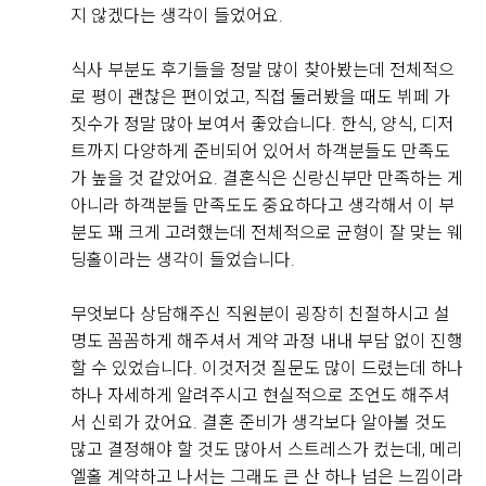
니다. 음식이 비어 있는 경우도 거의 없었고 직원분들이
지 않겠다는 생각이 들었어요.
계속해서 채워주셔서 마지막까지 깔끔한 상태가 유지되
는 점도 좋았습니다.
식사 부분도 후기들을 정말 많이 찾아봤는데 전체적으
로 평이 괜찮은 편이었고, 직접 둘러봤을 때도 뷔페 가
후기가 도움이 되었나요?
0
뷔페 동선도 넓고 쾌적해서 사람들이 몰려도 크게 불편하
짓수가 정말 많아 보여서 좋았습니다. 한식, 양식, 디저
지 않았고, 음식 종류도 한식·양식·해산물 등 골고루 갖춰
트까지 다양하게 준비되어 있어서 하객분들도 만족도
져 있어 남녀노소 모두 만족할 만한 구성이라고 느꼈습니
가 높을 것 같았어요. 결혼식은 신랑신부만 만족하는 게
강문수, 조효정
2026-08-04
5명 읽음
다. 무엇보다 음식의 신선도와 관리 상태가 좋아 하객분
아니라 하객분들 만족도도 중요하다고 생각해서 이 부
들도 만족하실 것 같다는 생각이 들었습니다.
위더스 영등포점 아모르홀을 방문한 뒤 상담을 받고 계약
분도 꽤 크게 고려했는데 전체적으로 균형이 잘 맞는 웨
까지 진행했습니다. 여러 웨딩홀을 알아보면서 가장 중요
딩홀이라는 생각이 들었습니다.
결혼식은 식사가 중요한 부분인데, 영등포 위더스 뷔페는
하게 생각했던 부분은 홀 분위기와 신부대기실, 실제 예
맛과 종류, 청결까지 모두 만족스러웠던 곳이라 안심하고
식 당일의 이동 동선이었습니다.
무엇보다 상담해주신 직원분이 굉장히 친절하시고 설
하객분들을 모실 수 있을 것 같습니다. 개인적으로는 해
명도 꼼꼼하게 해주셔서 계약 과정 내내 부담 없이 진행
더 보기
산물과 회 코너가 가장 만족스러웠고, 전체적으로 재방문
아모르홀은 전체적으로 밝고 화사한 분위기라 처음 들어
할 수 있었습니다. 이것저것 질문도 많이 드렸는데 하나
의사가 있을 정도로 만족한 시식이었습니다.
갔을 때부터 마음에 들었습니다. 어두운 홀보다는 자연스
하나 자세하게 알려주시고 현실적으로 조언도 해주셔
럽고 따뜻한 느낌의 예식을 원했는데, 아모르홀이 제가
서 신뢰가 갔어요. 결혼 준비가 생각보다 알아볼 것도
생각했던 이미지와 잘 맞았습니다. 홀 내부도 깔끔하게
많고 결정해야 할 것도 많아서 스트레스가 컸는데, 메리
정돈된 느낌이었고, 사진이나 영상으로 보았을 때도 신랑
+8
엘홀 계약하고 나서는 그래도 큰 산 하나 넘은 느낌이라