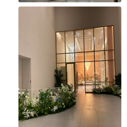
+8
없을 것 같다는 생각이 들었습니다.
다양한 메뉴가 준비되어 있었는데, 그중에서도 가장 기억
에 남았던 건 양갈비와 회였어요. 먼저 양갈비는 생각보
다 훨씬 부드러웠고 잡내가 전혀 느껴지지 않았어요. 육
후기가 도움이 되었나요?
0
즙도 풍부하고 고기가 촉촉해서 한입 먹자마자 "이건 꼭
다시 먹고 싶다"라는 생각이 들 정도였어요.
웨딩홀 음식이라고 해서 큰 기대를 하지 않았는데, 전문
전재영, 서혜연
2026-08-02
12명 읽음
레스토랑 못지않은 맛이라 정말 만족스러웠습니다.
안녕하세요,
그리고 회도 정말 인상적이었어요. 신선도가 좋아서 비린
결혼식이 얼마 남지 않아 위더스 영등포 웨딩홀 시식에
맛이 전혀 없었고, 식감도 쫄깃해서 계속 손이 가더라고
다녀왔습니다.
요. 평소 회를 좋아하는 편인데, 하객분들도 충분히 만족
하실 것 같았어요. 다른 뷔페 메뉴들도 전체적으로 깔끔
한식, 중식, 양식, 해산물, 샐러드 등 메뉴 구성이 다양했
더 보기
하고 종류가 다양해서 남녀노소 누구나 맛있게 즐길 수
고, 음식마다 맛의 편차가 크지 않아 전반적으로 만족스
있을 것 같았습니다.
러웠습니다.
특히 부모님과 함께 시식을 진행했는데, 부모님께서도 음
디저트도 과일, 케이크, 떡 등 여러 종류가 준비되어 있어