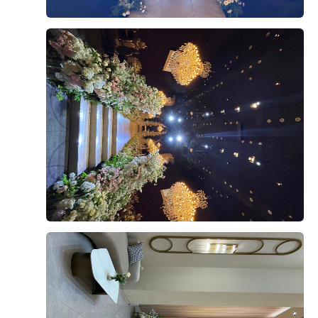
희는 스드메를 이미 다른 곳에서 계약한 상태였지만, 상
담 때 들은 금액도 나쁘지 않아서 여기서 했어도 괜찮았
+8
겠다 싶었어요. 웨딩링 업체도 소개해주셨고, 원하는 날
짜·시간에 예약 가능했던 것도 결정에 한몫했어요.
위치도 계약 이유 중 하나예요. 영등포라 지방에서 오시
는 하객뿐 아니라 서울 사시는 분들도 찾아오기 편하고,
후기가 도움이 되었나요?
0
영등포시장역에서 도보로 이동 가능하거든요. 내부주차
장 만차시엔 외부 영남주차장으로 셔틀 운행해주신다고
해서 주차 걱정도 덜었어요.
강태권, 서지윤
2026-08-02
3명 읽음
건물 자체도 마음에 들었어요. 웨딩 전용 단독 빌딩이라
9층 아모르홀로 계약했습니다!
다른 용도 시설 없이 웨딩에만 집중할 수 있는 환경이라
밝은홀파라 그리너리 하고 초록초록 완전 밝은
는 점이 확실히 다르더라구요. 지하 B1~B8, 지상 11층
홀들만 보러다녔다가 위더스에도 밝은홀 있다는걸 알게
규모에 하객용 엘리베이터만 7~8대, 신랑신부 혼주용은
되어 투어 다녀왔다 당일 계약까지 하고 왔습니당! 이유
따로 있어서 동선도 잘 짜여 있었고요. 특히 층마다 홀과
는 홀이 너무 이뻐서에오! 우드우드한 느낌과 초록초록한
더 보기
전용 연회장이 하나씩 배치되어 있어서 다른 예식 하객들
느낌 그리고 계약까지 하게 된 가장큰 이유는 엄청 높은
과 동선이 섞이지 않고 프라이빗하게 진행할 수 있다는
층고였어요! 진짜 실제로 봐야해요,, 사진이랑 보는거랑