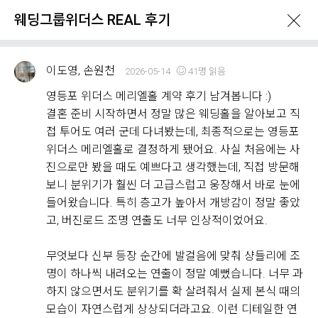
웨딩그룹위더스 REAL 후기
이도영, 손원천
2026-05-14
41명 읽음
영등포 위더스 메리엘홀 계약 후기 남겨봅니다 :)
결혼 준비 시작하면서 정말 많은 웨딩홀을 알아보고 직
접 투어도 여러 군데 다녀봤는데, 최종적으로는 영등포
What's New
위더스 메리엘홀로 결정하게 됐어요. 사실 처음에는 사
진으로만 봤을 때도 예쁘다고 생각했는데, 직접 방문해
보니 분위기가 훨씬 더 고급스럽고 웅장해서 바로 눈에
이벤트 & 프로모션
위더스 Real 후기
들어왔습니다. 특히 층고가 높아서 개방감이 정말 좋았
고, 버진로드 조명 연출도 너무 인상적이었어요.
웨딩그룹위더스 REAL 후기
무엇보다 신부 등장 순간에 발걸음에 맞춰 샹들리에 조
Withus
2,176
Real Review
명이 하나씩 내려오는 연출이 정말 예뻤습니다. 너무 과
하지 않으면서도 분위기를 확 살려줘서 실제 본식 때의
웨딩그룹위더스 고객님들께서
모습이 자연스럽게 상상되더라고요. 이런 디테일한 연