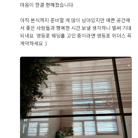
신부가 화사하게 나올 것 같았습니다.
마음이 한결 편해졌습니다.
신부대기실도 답답하지 않고 깔끔했으며, 신부대기실에
아직 본식까지 준비할 게 많이 남아있지만 예쁜 공간에
서 예식장으로 이동하는 동선도 복잡하지 않아 좋았습니
서 좋은 사람들과 행복한 시간 보낼 생각하니 벌써 기대
다. 하객들의 이동과 신랑 신부의 동선이 비교적 편리하
되네요. 영등포 웨딩홀 고민 중이라면 영등포 위더스 꼭
후기가 도움이 되었나요?
0
게 구성되어 있다는 점도 계약을 결정하는 데 도움이 됐
계약하세요 :)
습니다.
유희재, 신윤서
2026-08-03
3명 읽음
상담 과정에서는 궁금했던 부분을 하나씩 설명해 주셨고,
견적과 포함 사항도 이해하기 쉽게 안내받았습니다. 상담
드디어 결혼식이 두 달 정도 앞으로 다가와서 웨딩홀 시
분위기가 부담스럽지 않았고, 저희가 생각했던 조건과 견
식을 하고 왔어요
적도 잘 맞아 최종적으로 계약하게 되었습니다. 실제 예
사실 예식장을 계약할 때 가장 궁금했던 부분 중 하나가
식일까지 남은 준비도 잘 진행해서 밝고 화사한 아모르홀
바로 식사였는데, 직접 시식을 해보니 왜 하객분들이 식
에서 만족스러운 결혼식을 올리고 싶습니다.
사를 중요하게 생각하는지 알겠더라고요.
더 보기
시식은 미리 예약 후 진행됐고, 직원분들께서 친절하게
안내해주셔서 편하게 둘러볼 수 있었어요.
연회장 내부도 넓고 깔끔하게 관리되어 있었고, 테이블
간격도 여유로워서 하객분들이 식사하시기에 불편함이