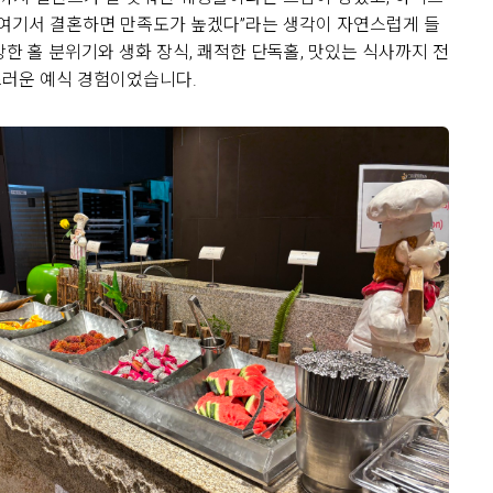
“여기서 결혼하면 만족도가 높겠다”라는 생각이 자연스럽게 들
한 홀 분위기와 생화 장식, 쾌적한 단독홀, 맛있는 식사까지 전
러운 예식 경험이었습니다.
0
26-08-04
5명 읽음
르홀을 방문한 뒤 상담을 받고 계약
여러 웨딩홀을 알아보면서 가장 중요
홀 분위기와 신부대기실, 실제 예식
습니다.
10장
 밝고 화사한 분위기라 처음 들어갔
었습니다. 어두운 홀보다는 자연스럽
을 원했는데, 아모르홀이 제가 생각
습니다. 홀 내부도 깔끔하게 정돈된
 영상으로 보았을 때도 신랑 신부가
0
26-08-02
12명 읽음
습니다.
 않고 깔끔했으며, 신부대기실에서