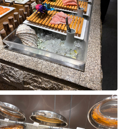
니다. 시식과 홀 투어 모두 만족스러
이인지라 결혼식 열심히 참석해서 다
생각해요!
 주실 것이라는 믿음이 들었습니다.
기입니다 :)
욱 기대되는 하루였습니다.
요리로 나오는곳보단 뷔페를 선호햇
자면 위더스가 일등이랄까요 모든 음
위더스 영등포를 선택하길 정말 잘했
서 가장 먼저 알아본 것이 웨딩홀이
고 보기만 해도 배가고플정도였고 한
. 음식의 맛과 종류, 서비스, 연회장
에 다 먹고싶은데 그럼 접시를 한번
 만족도가 높았고, 하객분들도 맛있
10장
거같아서
억을 남기실 것 같아 더욱 기대됩니
 건 교통, 하객분들이 만족하실 식
세상바빳어요
시는 예비 신랑·신부님들께도 음식을
런한 사람인줄 몰랏ㅎㅎㅎㅎ
 한 번쯤 시식해 보시길 추천드리고
투어해 봤지만, 최종적으로는 영등포
엄청난 포커스를 두는 시점이라
약하게 되었어요.
는데 뭐하러 신경썻나 싶었어요ㅜㅜ
 걱정ㅜㅜㅋㅋㅋㅋㅋㅋ
0
07-28
20명 읽음
부분은 교통과 접근성이었습니다.
인 웨딩홀 고르시려면!!
역 모두 이용할 수 있어 대중교통으
, 양가 부모님 모두 매우 만족하셨
편하게 방문하실 수 있을 것 같았고,
띄어서 처음 오시는 분들도 쉽게 찾을
가 부모님까지 모두6명이 갔는데
니다.
된 연회장 덕분에 동선이 편리했고,
10장
로 퀄리티가 좋았어요.
은 층고가 가장 인상적이었습니다.
??
사진보다 훨씬 웅장한 느낌이었어요!
보태자면, 테이블 간 간격이 조금만