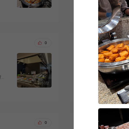
크가 부드럽게 구워져 
10장
식·
맛
더 보기
님께서는 전복죽이 특
층 구성도 마음에 들었
루
먼저 음식 가짓수가 다
식사
다른 뷔페에서는 본 적
3~5층 연회장, 10층
길
있을 것 같았습니다. 한
회는
데 기대 이상이었다고 
·행정실로 되어 있어서
없
저트까지 골고루 준비
홀
로 우삼겹 샐러드가 가
는 구조였거든요.
지
끔하게 진열되어 있어 
고기를 좋아하지 않는
리는 부드럽고 촉촉했으
고, 드레싱이 채소와 
송용석, 석정애
0
20
무엇보다 결정적이었던
이 맛있게 먹을 수 있
더 가져다 먹었을 정
랑 사전 안내로 각 홀
도
은 온도가 잘 유지되어
저희도 드디어 위더스 입
직접 골라볼 수 있었는
시는
아 있어 만족스러웠습
한 가지 아쉬운 점을 
웨딩홀을 보고 여러군
마음을 정했어요. 층고
너에
세서 어머님들이 조금 
러운 홀컨디션에 섬세
천장이 격자 대들보처럼
 후
디저트 코너도 인상적
명 모두 만족스러운 
달전
더스는 웨딩홀도 기가막힌데
보면 그리너리하고 꽃
무
음료가 준비되어 있어
10장
게도
음식이 도레미쳣습니다
끔한 채플식 분위기가 
더 보기
을
으로 음식 간이 과하지
식사 후에는 마침 저
입짧은 제 남편 3접시
진로드 연출 덕분에 사
두 부담 없이 드실 수 
홀도 여유롭게 둘러볼 
원래면 한접시에 휘청
조명·음악까지 실제로
샹들리에와 수많은 꽃
 유
요..?결혼식에 중요한
낌을 미리 그려볼 수 
.
무엇보다 직원분들의 
었고, 신부 입장 때 
비되
같이 다녀왓는데 세상
요.
로
비어 있는 곳은 바로 
고 나니 결혼한다는 게
거의 미슐랭 입맛을 
었
리해 주셔서 쾌적하게
박태욱, 정조원
0
20
같은 마음이셨다고 하네
렷어요ㅋㅋㅋㅋㅋㅋ
이런 이유들로 웨딩그
다
친절하게 응대해 주시