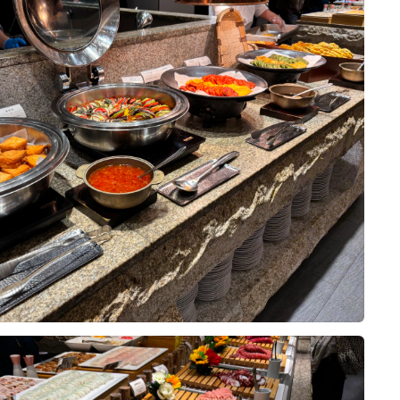
드시기 편했다고 하셨고, 신부 어머
10장
히 맛있었다고 하셨습니다. 신부는
어요. 1층 예약실·미용실·드레스샵,
양해서 누구나 취향에 맞게 즐길 수
 없던 단호박 정과를 처음 먹어봤는
 폐백실·스튜디오, 11층 폐백실·정산실
식, 양식, 중식은 물론 샐러드와 디
하네요. 고기를 좋아하는 저는 의외
 스드메를 정말 원큐에 해결할 수 있
되어 있었고, 전체적으로 음식이 깔
장 기억에 남았습니다. 평소 차가운
보기에도 좋았습니다. 특히 고기 요
데도 얇게 준비되어 씹기 부드러웠
며, 해산물도 신선해서 비린 맛 없
고기를 잘 어우러지게 해줘서 두세 번
0
26-08-02
12명 읽음
 건 홀이었어요. 상담할 때 영상이
었습니다. 따뜻하게 먹어야 하는 음식
도였습니다.
 이미지를 미리 보고 투어할 홀 2개를
 있었고, 튀김류도 바삭한 식감이 살
성!!!
데, 저희는 9층 아모르홀을 보자마자
니다.
꼽자면 찐 게 요리의 간이 생각보다
데 왜비교하나 싶을만큼 너무만족스
가 높아서 답답한 느낌이 전혀 없고,
놀라셨다는 정도인데, 그 외에는 네
함까지 후회없을거에요ㅜㅜ 근데 위
 되어 있는 게 특이했어요. 실제로
이었습니다. 다양한 케이크와 과일,
식사였습니다.
!!!!!!!
밭에 있는 느낌이라 화려하기보단 깔
 식사를 마무리하기 좋았고, 전체적
10장
 오늘 먹고와서 기절하는줄..
딱 저희 취향이었고, 샹들리에와 버
 않아 어르신부터 젊은 하객까지 모
희가 계약한 펠리체홀에 예식이 없어
 클리어 해버리고
진도 고급스럽게 나올 것 같았어요.
있을 것 같았습니다.
수 있었습니다. 어두운 홀에 웅장한
거릴사람인데 3접시나 먹었다니까
 연출해서 보여주셔서 예식 당일 느
 장식이 어우러진 모습이 정말 멋있
 자리를 맡아주는 친구와도
있었던 것도 결정에 확신을 더해줬어
서비스가 정말 좋았습니다. 음식이
샹들리에가 내려오는 연출까지 직접 보
세상 이친구도 만족
채워 주셨고, 사용한 접시도 빠르게 정
 비로소 실감 났습니다. 어머님들도
가진 친군데 만족에 손가락을 치켜올
 식사할 수 있었습니다. 직원분들이
0
26-07-30
18명 읽음
요. 그 순간이 너무 멋져서 사진으
룹위더스와 계약하게 됐어요. 여러모
는 모습에서 결혼식 당일에도 하객분