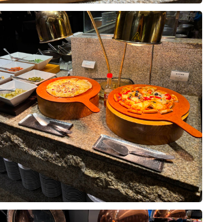
 곳에서 계약한 상태였지만, 상담 때
않아서 여기서 했어도 괜찮았겠다 싶
0
26-08-02
7명 읽음
 소개해주셨고, 원하는 날짜·시간에
정에 한몫했어요.
부와 양가 어머님을 모시고 네 명이
비신랑입니다.
하나예요. 영등포라 지방에서 오시는
시는 분들도 찾아오기 편하고, 영등
 하객분들과 섞여 식사하게 되는 건
이동 가능하거든요. 내부주차장 만차
10장
식 팀들을 위한 연회장을 따로 안내
으로 셔틀 운행해주신다고 해서 주차
기에서 천천히 맛볼 수 있었습니다.
에 친구 결혼식에 하객으로 왔을 때
었어요. 웨딩 전용 단독 빌딩이라 다
이 있어 기대가 컸는데요. 이번에는
딩에만 집중할 수 있는 환경이라는 점
노소 불편함 없이 드실 수 있을지를
 지하 B1~B8, 지상 11층 규모에
0
26-08-02
20명 읽음
, 구이류, 볶음류, 샐러드까지 최대한
~8대, 신랑신부 혼주용은 따로 있어
었고요. 특히 층마다 홀과 전용 연회
스 영등포 웨딩홀 시식에 다녀왔습니
 있어서 다른 예식 하객들과 동선이
중요한 것 중 하나가 음식이라고 생각
 기억에 남는 메뉴를 하나씩 꼽아봤습
게 진행할 수 있다는 점이 큰 장점
 방문했는데, 기대 이상으로 만족스
겨 드시지 않는 저희 어머니는 스테이