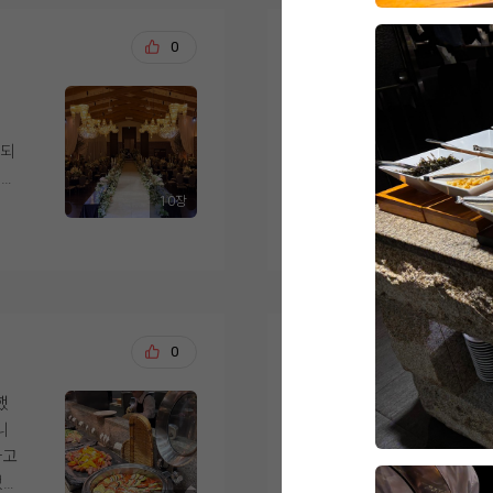
는 스드메를 이미 다른
린
메
들은 금액도 나쁘지 
요.
백승덕, 이새별
0
20
셔
었어요. 웨딩링 업체도
실
예약 가능했던 것도 결
 종
9월 예식을 앞두고 신
 같
서 시식을 다녀온 예
위치도 계약 이유 중 
게되
하객뿐 아니라 서울 사
방문 전에는 당일 예식
포시장역에서 도보로 
음
10장
낌
아닌지 걱정했는데, 시
더 보기
시엔 외부 영남주차장
됐
고였
해 주셔서 편안한 분위
걱정도 덜었어요.
 쓰
가서
 수
점
사실 이곳 뷔페는 예전
건물 자체도 마음에 들
서
인상 깊게 먹었던 기억
른 용도 시설 없이 웨
요!
저희 하객분들이 남녀
이 확실히 다르더라구요.
서창희, 채아린
0
20
장
왔는
생각하며 사시미, 초밥
하객용 엘리베이터만 7
달
까지
다양하게 맛봤습니다.
서 동선도 잘 짜여 있
했
결혼식을 앞두고 위더
하
장이 하나씩 배치되어
니
다. 하객분들께 가장 
ㅜ
식사 후 네 명이 각자
섞이지 않고 프라이빗하
하고
해서 기대를 많이 하고
니다. 평소 고기를 즐
이라고 느꼈어요.
었습
러운 시간이었습니다.
,