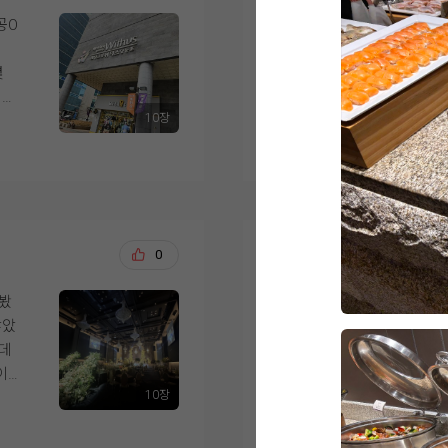
로도 남겨 함께 첨부합
저도 이제 나이가 나
로 좋은 선택이었다고 
들을 세심하게 배려해
공O
영등포 위더스 계약 후
웠고, 9월 본식이 더
할
녀봣는데 솔직히 코스
족들
고 뷔페중에서도 고르
럽
시식을 마치고 나니 
몇
결혼 준비를 시작하면
식이 깔끔하고 정갈하
서
다는 생각이 들었습니다
서
었습니다.
접시에 다담아 한꺼번
당
분위기까지 전체적으로
10장
디어
더 보기
에 10개는 들어야할
겠다
게 식사하시며 좋은 기
 고
가장 중요하게 생각했던
은
먹고퍼오고 하느라 
스
다. 결혼식을 준비하
리
사?였습니다.
전 제가 이렇게 부지
시
중요하게 생각하신다면
여러 웨딩홀을 직접 
요즘 식보다 음식에 
간이
싶습니다.
은
위더스 메리엘홀로 계
은
음식이 제일 신경쓰였
우러
ㅎㅎ
이렇게 완벽한걸 괜한
김강, 이정희
0
2026-
급스
가장 마음에 들었던 
다들 하루뿐이고 한번뿐
 신
영등포시장역과 영등포
위더스!!!!
녀봤
결론부터 말씀드리자면
연
로 오시는 하객분들이 
1.합리적인가격!!!!!
않았
습니다.
서
건물도 워낙 눈에 잘 
2.맛있는 음식!!!!!!
는데
저희는 신랑신부, 양
다.
수 있다는 점이 좋았습
3.단독건물!!!!
이
무엇보다 층별로 분리
클
4.넓은 주차장!!!!!
10장
느낌
음식 역시 기대 이상으
더 보기
홀을 둘러보면서는 높
5.직원분들의 친절함!!!!
지
핑크
실제로 들어가 보니 
건을
개인적인 욕심을 조금 