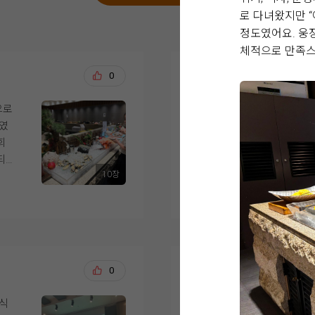
로 다녀왔지만 
정도였어요. 웅장
체적으로 만족스
강문수, 조효정
0
20
으로
위더스 영등포점 아모
너였
까지 진행했습니다. 
회
하게 생각했던 부분은 
되
당일의 이동 동선이었
10장
 식
더 보기
었습
아모르홀은 전체적으로
을 때부터 마음에 들
고 따뜻한 느낌의 예식
,
했던 이미지와 잘 맞았
적
느낌이었고, 사진이나
전재영, 서혜연
0
20
다.
화사하게 나올 것 같았
해
시식
안녕하세요,
도
신부대기실도 답답하지