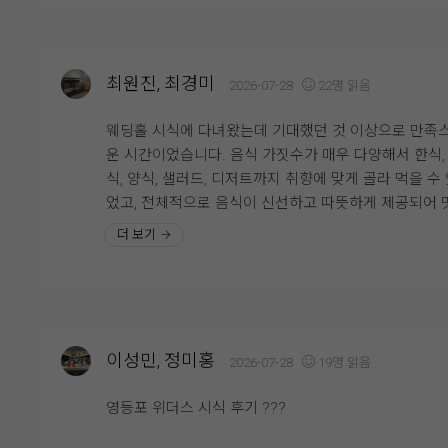
톤(계절 꽃에 따라 변동)의 화려한 꽃장식 덕분에 본식 
충족한 곳이 바로 웨딩그룹영등포였습니다. 직접 상담
냅 사진이 정말 잘 나올 것 같더라고요. 하객분들을 위
받아보니 직원분들도 친절하게 설명해 주셨고 궁금한 
핑거푸드와 음료 세팅 같은 세심한 디테일도 무척 돋보
도 하나하나 세심하게 안내해 주셔서 신뢰가 갔어요. 홀
습니다.
최원진, 최경미
2026-07-28
22명 읽음
위기도 고급스럽고 밝은 느낌이라 첫인상부터 좋았고, 
??? 맛 보장 뷔페 연회장 & 편리한 동선연회장은 하객
선도 깔끔해서 하객분들이 이용하시기에도 편리하겠다
만족도가 가장 높은 맛있는 뷔페식으로 제공됩니다. 음
웨딩홀 시식에 다녀왔는데 기대했던 것 이상으로 만족
생각이 들었습니다. 여러 곳을 비교해 본 끝에 가장 만
가짓수도 많고 실시간으로 조리되는 즉석 음들이 많아
운 시간이었습니다. 음식 가짓수가 매우 다양해서 한식,
러운 곳이라 망설임 없이 계약하게 되었고, 결혼식 당일
음식 퀄리티 걱정은 안 해도 되겠더라고요. 교통편도 5
식, 양식, 샐러드, 디저트까지 취향에 맞게 골라 먹을 수
정말 기대되고 있습니다.
선 영등포시장역 4번 출구에서 도보 1~3분 거리라 너무
었고, 전체적으로 음식이 신선하고 따뜻하게 제공되어 
리해서 마음에 쏙 들었어요. 추가로 한복과 메이크업 
있게 즐길 수 있었습니다. 특히 메인 요리의 맛과 퀄리
더 보기
다 한 빌딩 안에 모여 있어서 당일 혼주 동선과 편리함
좋아 하객분들도 충분히 만족하실 것 같다는 생각이 들
너무 좋을 것 같습니다!
습니다. 스테이크가 정말 정말 마싯었어요!! 직원분들도
식이 부족하지 않도록 수시로 확인하며 빠르게 채워 주
고, 빈 접시를 바로 정리해 주시는 등 서비스도 매우 친
고 세심했습니다. 홀 내부도 깔끔하게 관리되어 있어 
이성민, 정미홍
2026-07-28
19명 읽음
하는 동안 쾌적한 분위기를 느낄 수 있었습니다. 결혼식
일 소중한 하객분들께 맛있는 식사를 대접할 수 있을 것
영등포 위더스 시식 후기 ???
아 더욱 기대가 되었고, 전반적으로 음식과 서비스 모두
족스러운 시식이었습니다. 주변에 추천하고 싶을 만큼 