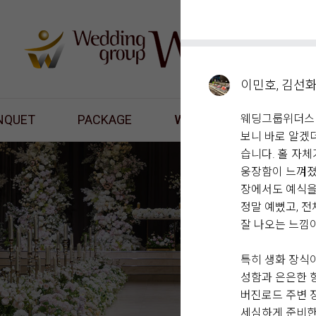
이민호, 김선
NQUET
PACKAGE
WHAT'S NEW
웨딩그룹위더스 
RES
보니 바로 알겠
습니다. 홀 자
웅장함이 느껴졌
장에서도 예식을
정말 예뻤고, 
잘 나오는 느낌
특히 생화 장식
성함과 은은한 
버진로드 주변 
세심하게 준비한