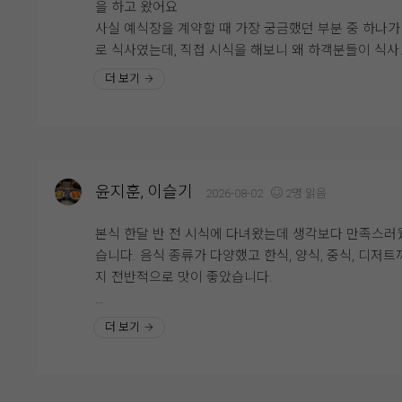
을 하고 왔어요
좋았습니다.
사실 예식장을 계약할 때 가장 궁금했던 부분 중 하나가
로 식사였는데, 직접 시식을 해보니 왜 하객분들이 식사
뷔페 동선도 넓고 쾌적해서 사람들이 몰려도 크게 불편
중요하게 생각하는지 알겠더라고요.
더 보기
지 않았고, 음식 종류도 한식·양식·해산물 등 골고루 갖
있어 남녀노소 모두 만족할 만한 구성이라고 느꼈습니다
시식은 미리 예약 후 진행됐고, 직원분들께서 친절하게 
무엇보다 음식의 신선도와 관리 상태가 좋아 하객분들
내해주셔서 편하게 둘러볼 수 있었어요.
만족하실 것 같다는 생각이 들었습니다.
연회장 내부도 넓고 깔끔하게 관리되어 있었고, 테이블 
격도 여유로워서 하객분들이 식사하시기에 불편함이 
결혼식은 식사가 중요한 부분인데, 영등포 위더스 뷔페
윤지훈, 이슬기
2026-08-02
2명 읽음
것 같다는 생각이 들었습니다.
맛과 종류, 청결까지 모두 만족스러웠던 곳이라 안심하
하객분들을 모실 수 있을 것 같습니다. 개인적으로는 
본식 한달 반 전 시식에 다녀왔는데 생각보다 만족스러
다양한 메뉴가 준비되어 있었는데, 그중에서도 가장 기
물과 회 코너가 가장 만족스러웠고, 전체적으로 재방문 
습니다. 음식 종류가 다양했고 한식, 양식, 중식, 디저트까
에 남았던 건 양갈비와 회였어요. 먼저 양갈비는 생각
사가 있을 정도로 만족한 시식이었습니다.
지 전반적으로 맛이 좋았습니다.
훨씬 부드러웠고 잡내가 전혀 느껴지지 않았어요. 육즙
풍부하고 고기가 촉촉해서 한입 먹자마자 "이건 꼭 다시
특히 스테이크가 안질기고 부드러워서 세번이나 먹었네
더 보기
고 싶다"라는 생각이 들 정도였어요.
요..^^ 거기다 보쌈 묵은지는 팔면 사고싶을정도로.. 메
웨딩홀 음식이라고 해서 큰 기대를 하지 않았는데, 전문
외에도 사이드 하나하나에도 신경쓴 모습이 보여서 하
스토랑 못지않은 맛이라 정말 만족스러웠습니다.
들도 식사만큼은 만족하시겠다는 생각이 들었습니다.