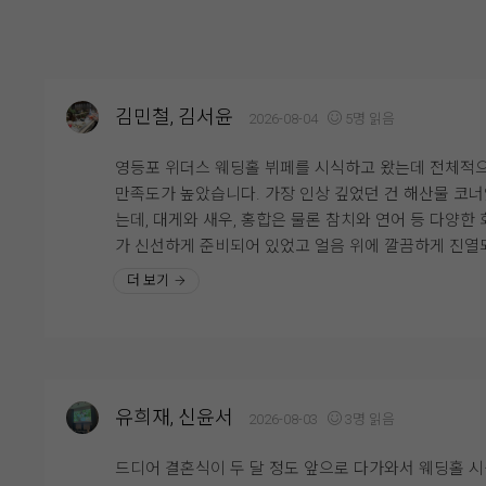
김민철, 김서윤
2026-08-04
5명 읽음
영등포 위더스 웨딩홀 뷔페를 시식하고 왔는데 전체적
만족도가 높았습니다. 가장 인상 깊었던 건 해산물 코
는데, 대게와 새우, 홍합은 물론 참치와 연어 등 다양한 
가 신선하게 준비되어 있었고 얼음 위에 깔끔하게 진열
어 있어 보기에도 좋았습니다. 회도 두툼하게 썰려 있어
더 보기
감이 좋았고 비린내 없이 신선해서 여러 번 가져다 먹
니다.
한식 코너도 다양하게 구성되어 있었는데 김치와 무침류
쌈채소 등 기본 반찬이 정갈하게 준비되어 있었고, 전체
유희재, 신윤서
2026-08-03
3명 읽음
으로 간이 자극적이지 않아 부담 없이 즐길 수 있었습니
음식이 비어 있는 경우도 거의 없었고 직원분들이 계속
드디어 결혼식이 두 달 정도 앞으로 다가와서 웨딩홀 
서 채워주셔서 마지막까지 깔끔한 상태가 유지되는 점