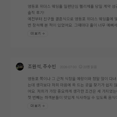
음식 종류도 다양하고, 식지 않게 따뜻한 음식 !!
는 믿음이 생겼습니다.
영등포 위더스 웨딩홀 일편단심 펠리체홀 당일 계약 성
간도 너무 쎄지 않으면서 어른들도 어린아이들도 좋아
솔직 후기!
수 있게 적당한 간으로 잘 되어 있어서 같이 시식한 가
직접 시식을 해보니 많은 분들이 위더스 뷔페를 만족스
예전부터 친구들 결혼식으로 영등포 위더스 웨딩홀에 
도 모두 만족했어요!!!!!!
게 평가하는 이유를 알 것 같았습니다. 맛과 음식 구성, 
번 참석해 본 적이 있었어요. 그때마다 홀이 너무 예뻐
비스까지 전체적으로 균형이 잘 갖춰져 있었고, 결혼식 
'나도 나중에 여기서 결혼하고 싶다' 생각했었는데, 드
더 보기
한식, 중식, 양식, 일식 그리고 후식까지 다양한 메뉴들
일 소중한 하객분들께 자신 있게 식사를 대접할 수 있
저도 위더스에서 바로 계약을 하고 왔습니다! 제 원픽은
과일과 간식들도 너무 맛있고 제일 마음에 들었던 부분
는 확신이 들었습니다. 예식뿐만 아니라 식사까지 만족
민할 것도 없이 무조건 펠리체홀이었어요. 일편단심 펠
와인과 생맥이요!!!!!!!!!
러운 웨딩그룹 위더스에서의 결혼식이 더욱 기대되며, 
체~ ^^*
식을 통해 예식에 대한 기대감도 한층 커진 뜻깊은 시
? 클래식하고 웅장한 분위기의 펠리체홀펠리체홀은 높
자유롭게 먹을 수 있도록 준비되어 있는 와인이랑 생맥
었습니다.
천고와 클래식하면서도 따뜻한 감성의 인테리어가 어
진짜로 추천입니다 꼭 한두잔씩 하고 가세요 ㅎㅎㅎㅎ
조원석, 주수빈
2026-07-30
20명 읽음
진 웅장한 분위기의 어두운 홀이에요. 높은 천고에 고
위더스에서 앞둔 예식 너무 기대중입니다~~
러운 크리스탈 샹들리에 연출이 특징입니다. 특히 신랑,
영등포 쪽이나 그 근처 식장을 예랑이와 정말 많이 다
부 입장과 퇴장에 맞춰서 샹들리에가 움직이는 극적인 
11월이 언제 올런지 빨리 결혼하고 싶네요~~~!!!!
는데 생각보다 저희 마음에 쏙 드는 곳을 찾기가 쉽지 
출이 가능해요! 식장에 들어서자마자 버진로드 주변에
어요. 저희가 가장 중요하게 생각한 조건은 세 가지였
풍성한 생화 향기가 확 풍겨서 기분이 정말 좋아졌습니
첫 번째는 하객분들이 맛있게 식사하실 수 있도록 음식
전체적으로 어두운 홀 성격이 강해서 호텔식 웨딩이나 
맛있을 것, 두 번째는 예랑이가 키가 큰 편이라 답답한 
더 보기
래식한 분위기를 선호하시는 분들께 찰떡일 것 같아요.
없이 층고가 높은 홀일 것, 세 번째는 다른 예식과 겹치
?? 화사한 신부대기실 & 세심한 서비스신부대기실은 
않는 단독층을 사용할 수 있는 곳이었어요. 이 모든 조