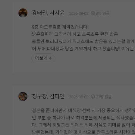
그리고 회도 정말 인상적이었어요. 신선도가 좋아서 비
연회장도 깔끔하고 쾌적했으며, 음식도 안식고 부족한 
맛이 전혀 없었고, 식감도 쫄깃해서 계속 손이 가더라고
강태권, 서지윤
2026-08-02
3명 읽음
뉴는 바로바로 채워주시고, 빈 접시도 빠르게 정리해 주
평소 회를 좋아하는 편인데, 하객분들도 충분히 만족하
서 편안하게 식사할 수 있었습니다.
것 같았어요. 다른 뷔페 메뉴들도 전체적으로 깔끔하고
9층 아모르홀로 계약했습니다!
류가 다양해서 남녀노소 누구나 맛있게 즐길 수 있을 것
밝은홀파라 그리너리 하고 초록초록 완전 밝은
시식 전엔 걱정이 많았으나 직접 시식을 해보니 그런 걱정
았습니다.
홀들만 보러다녔다가 위더스에도 밝은홀 있다는걸 알
할필요가 없었네요. 다가오는 본식이 기대됩니다!
어 투어 다녀왔다 당일 계약까지 하고 왔습니당! 이유는 홀
특히 부모님과 함께 시식을 진행했는데, 부모님께서도 
이 너무 이뻐서에오! 우드우드한 느낌과 초록초록한 느
더 보기
식 퀄리티가 생각보다 좋다고 말씀하셔서 더욱 안심이 
그리고 계약까지 하게 된 가장큰 이유는 엄청 높은 층
어요. 결혼식을 준비하면서 하객분들 식사가 가장 신경
어요! 진짜 실제로 봐야해요,, 사진이랑 보는거랑 직접 
이는 부분 중 하나였는데, 직접 먹어보니 걱정을 조금 덜
보고 느끼는거랑 다르더라구요! 그리고 또 맘에 들었던 
있었던 것 같습니다.
은 신부 입장 하는곳이 따로 있는거였어요! 저는 문뒤에
기다리는게 싫었더든요ㅠㅠ 그런 저한테 딱인곳이였구
정구창, 김다인
2026-08-02
27명 읽음
예식이 얼마 남지 않은 시점에서 웨딩홀 분위기와 연회
그 전에 본 식장을 해야겠다고 생각하고 큰 기대 없이 
까지 다시 둘러보니 결혼이 정말 실감 나더라고요. 두 
데 넢은 층고와 예쁜홀 납득가능함 금액 때문에 계약 
결혼을 준비하면서 예식장 선택 시 가장 중요하게 생각
뒤 이곳에서 소중한 분들을 모시고 식을 올린다고 생각
하게 되었네요 ㅎㅎ
던 부분 중 하나가 바로 하객분들께 제공되는 식사였습
니 설레기도 하고 긴장도 됐어요.
엘베와 주차가 힘들다는 말이 많아서 조금 걱정이지만 
다. 그래서 웨딩그룹 위더스 뷔페 시식도 기대를 많이 
그래도 아주 합리적으로 계약했다는 생각이들었어여!!
방문했는데, 기대했던 것 이상으로 만족스러운 시간이
웨딩그룹위더스 영등포에서 예식을 준비하고 계신 예신