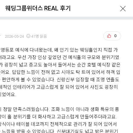
웨딩그룹위더스 REAL 후기
화
0
2026-05-24
41명 읽음
영등포 예식에 다녀왔는데, 왜 인기 있는 웨딩홀인지 직접 가
ERVATION
GUIDE
LOCATION
더라고요. 우선 가장 인상 깊었던 건 예식홀의 규모와 분위기였
체가 굉장히 넓고 층고도 높아서 들어서는 순간 호텔 예식장 같은
어요. 답답한 느낌이 전혀 없고 시야도 탁 트여 있어서 하객 입
 편안하게 볼 수 있었습니다. 신랑신부 입장할 때 조명 연출도
전체적인 인테리어가 고급스럽게 잘 되어 있어서 사진도 굉장히
이었어요.
이 정말 만족스러웠습니다. 조화 느낌이 아니라 생화 특유의 풍
What's New
향이 홀 분위기를 더 화사하고 고급스럽게 만들어주더라고요.
장식이나 테이블 데코까지 전체적으로 관리가 잘 되어 있어서
 느낌을 받을 수 있었습니다. 신부대기실도 넓고 밝은 분위기