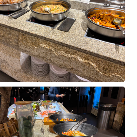
 높고 버진로드가 길었으면 좋겠다.
상담받을때부터 너무 친절하고 상세히 설명
 이동하거나 식사하기에 더욱 편했을
 어둡진 않았으면 좋겠다 생각했었는
과정이었어요!!!!!
도 조금 더 다양했다면 식사의 마무리
????
것이라는 생각이 들었습니다.
곳이였어요!!
0
26-07-28
22명 읽음
은 정말 작은 아쉬움에 불과했습니
 운영되는 단독홀이고, 전체적으로 생
장 중요하게 생각했던 것 중 하나가
하지 않으면서 고급스럽더라구용
 그래서 본식을 앞두고 웨딩그룹 위
 만큼, 주위 분들도 맛있다를 남발
다녀왔는데, 전체적으로 기대 이상이
하면서 가장 중요하게 생각했던 것
은 퀄리티의 음식은 기본인데, 그 기
,
10장
딩홀이었습니다.
가 높다는 후기가 많았고, 연회장을
 맞춰 방문했고, 직원분들이 친절하
의 즐거움으로까지 이어지길 바라며!
음식 구성과 공간이 깔끔하게 관리되
주셔서 첫인상부터 좋았어요. 연회장
습니다.
습니다.
 있었고, 음식도 정갈하게 진열되어
대가 많이 됩니다!
음직스러웠습니다.
0
26-07-28
20명 읽음
원분도 정말 친절하셨습니다.
은 음식 종류가 정말 다양하다는 것
 있었고, 타이밍 좋게 조명도 어떻게
 양식, 일식은 물론 샐러드와 디저트
 있는 예신이라 결혼식 준비의 마지
주셨어요!
 있어서 남녀노소 누구나 만족할 수
으로 위더스 영등포 시식에 다녀왔습
기도 했었고, 위더스 뒤에 더 다녀올
 특히 갈비찜과 스테이크는 부드럽고