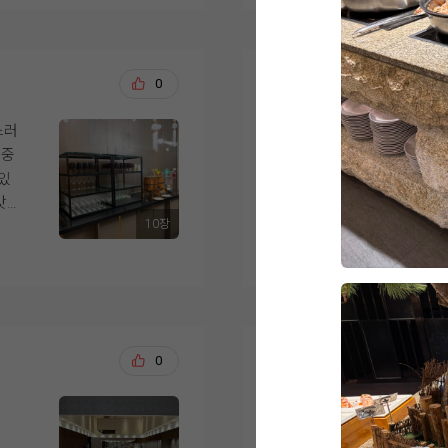
스
홀을 선택할때, 층고가
제발 강추!!!!!!! 
을
더 넓었으면 하객들이
한
어두운 홀이지만 너무
해주셔서 더 설레는 준비
부분
것 같고, 디저트 종류
였
데
감사합이다 위더스????
 분
까지 더욱 완벽했을 
저희 생각과 딱 맞는 
윤종균, 김아름
0
20
동
들의
는
하지만 이러한 부분들
식
한 층에 한 개의 홀만
스러
웨딩을 준비하면서 가
족스
다.
서
화 장식과 조명도 과
 중
바로 하객 식사였어요.
도
다수가 선택한 위더스인
호
 있
더스 영등포 시식에 
해 주셨구요.
 편
그리고 결혼식을 준비
맛
라 만족스러웠습니다.
요즘 고물가 시대에 좋
샵이
중 하나가 식사였는데
10장
티가
더 보기
본을 잘 지켜주는 웨
이
위더스는 음식 만족도
었
시식은 예약한 시간에
저희의 선택이 하객들
직접 둘러봤을 때도 
 음
게 자리까지 안내해 
식 준비를 잘 마쳐보겠
고 있다는 느낌을 받았
셨
은 깔끔하게 관리되고
아직 시식 전이지만 기
절하
있어 보기만 해도 먹
식사
김동현, 김해인
0
20
상담을 진행해주신 직
 당
가장 마음에 들었던 점
웨딩홀도 실제로 볼 수
 같
이었어요. 한식, 중식,
8월 말 예식을 앞두고
되는지 상세하게 보여
 만
까지 골고루 준비되어
막 점검을 하는 마음
웨딩홀 투어를 많이 가
좋
있을 것 같았습니다.