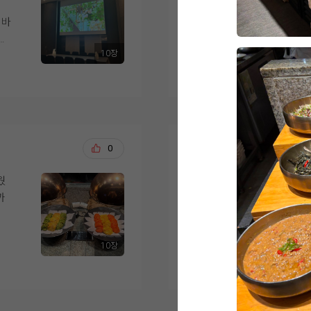
결혼식이 얼마 남지 않
예식장으로 이동하는 
 바
녀왔습니다.
하객들의 이동과 신랑
를
하
성되어 있다는 점도 계
10장
한식, 중식, 양식, 해
더 보기
춰져
음식마다 맛의 편차가
.
상담 과정에서는 궁금
안
니다.
도
견적과 포함 사항도 
분위기가 부담스럽지 
간
디저트도 과일, 케이크
적도 잘 맞아 최종적으
없을
식사를 마무리하기 좋
는
일까지 남은 준비도 
오상철, 이예림
0
20
까지 선택지가 다양하
고
서 만족스러운 결혼식
해산
웠
웨딩그룹위더스 영등포
억
직원분들께서 빈 접시
의
보다
족하지 않도록 수시로
가장 큰 이유는 상담
도
있었습니다.
시고, 처음이라 헷갈
 먹
10장
주셔서 믿음이 갔거든
더 보기
직접 시식해 보니 하
인
 레
를 대접할 수 있을 것
객분
두 번째는 웨딩그룹이라
과 맛, 서비스까지 전
필요하면 한 곳에서 다
습니다.