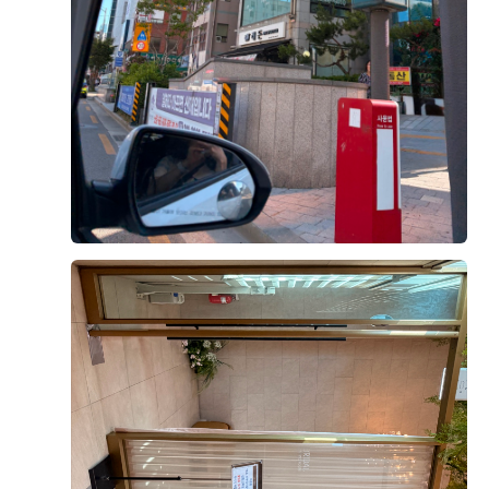
연회장도 깔끔하고 쾌적했으며, 음식도 안식고 부족한 메
+8
뉴는 바로바로 채워주시고, 빈 접시도 빠르게 정리해 주
셔서 편안하게 식사할 수 있었습니다.
시식 전엔 걱정이 많았으나 직접 시식을 해보니 그런 걱
정 할필요가 없었네요. 다가오는 본식이 기대됩니다!
후기가 도움이 되었나요?
0
오상철, 이예림
2026-08-02
4명 읽음
웨딩그룹위더스 영등포점으로 계약한 이유를 남겨봐요.
가장 큰 이유는 상담이었어요. 플래너님이 전문성도 있으
시고, 처음이라 헷갈리는 부분들도 이해하기 쉽게 설명해
주셔서 믿음이 갔거든요.
더 보기
두 번째는 웨딩그룹이라 스드메, 한복, 헤어메이크업까지
필요하면 한 곳에서 다 해결 가능하다는 점이었어요. 저