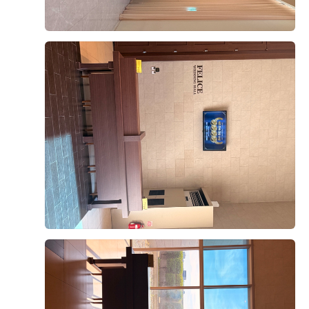
+8
없을 것 같다는 생각이 들었습니다.
다양한 메뉴가 준비되어 있었는데, 그중에서도 가장 기억
에 남았던 건 양갈비와 회였어요. 먼저 양갈비는 생각보
다 훨씬 부드러웠고 잡내가 전혀 느껴지지 않았어요. 육
후기가 도움이 되었나요?
0
즙도 풍부하고 고기가 촉촉해서 한입 먹자마자 "이건 꼭
다시 먹고 싶다"라는 생각이 들 정도였어요.
웨딩홀 음식이라고 해서 큰 기대를 하지 않았는데, 전문
전재영, 서혜연
2026-08-02
15명 읽음
레스토랑 못지않은 맛이라 정말 만족스러웠습니다.
안녕하세요,
그리고 회도 정말 인상적이었어요. 신선도가 좋아서 비린
결혼식이 얼마 남지 않아 위더스 영등포 웨딩홀 시식에
맛이 전혀 없었고, 식감도 쫄깃해서 계속 손이 가더라고
다녀왔습니다.
요. 평소 회를 좋아하는 편인데, 하객분들도 충분히 만족
하실 것 같았어요. 다른 뷔페 메뉴들도 전체적으로 깔끔
한식, 중식, 양식, 해산물, 샐러드 등 메뉴 구성이 다양했
더 보기
하고 종류가 다양해서 남녀노소 누구나 맛있게 즐길 수
고, 음식마다 맛의 편차가 크지 않아 전반적으로 만족스
있을 것 같았습니다.
러웠습니다.
특히 부모님과 함께 시식을 진행했는데, 부모님께서도 음
디저트도 과일, 케이크, 떡 등 여러 종류가 준비되어 있어