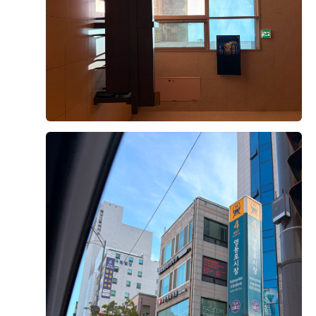
식 퀄리티가 생각보다 좋다고 말씀하셔서 더욱 안심이 됐
식사를 마무리하기 좋았습니다. 메인 음식뿐 아니라 후식
+8
어요. 결혼식을 준비하면서 하객분들 식사가 가장 신경
까지 선택지가 다양하다는 점도 마음에 들었습니다.
쓰이는 부분 중 하나였는데, 직접 먹어보니 걱정을 조금
덜 수 있었던 것 같습니다.
직원분들께서 빈 접시도 빨리빨리 치워주시고, 음식이 부
족하지 않도록 수시로 확인해 주셔서 편안하게 식사할 수
예식이 얼마 남지 않은 시점에서 웨딩홀 분위기와 연회장
있었습니다.
후기가 도움이 되었나요?
0
까지 다시 둘러보니 결혼이 정말 실감 나더라고요. 두 달
뒤 이곳에서 소중한 분들을 모시고 식을 올린다고 생각하
직접 시식해 보니 하객분들께 무리 없이 만족스러운 식사
니 설레기도 하고 긴장도 됐어요.
를 대접할 수 있을 것 같아 안심이 되었습니다. 음식 구성
윤지훈, 이슬기
2026-08-02
2명 읽음
과 맛, 서비스까지 전체적으로 고르게 잘 준비된 시식이
웨딩그룹위더스 영등포에서 예식을 준비하고 계신 예신,
었습니다.
본식 한달 반 전 시식에 다녀왔는데 생각보다 만족스러웠
예랑분들이라면 꼭 시식해보시는 걸 추천드려요. 직접 맛
습니다. 음식 종류가 다양했고 한식, 양식, 중식, 디저트까
을 보고 나면 훨씬 안심도 되고, 하객분들께 자신 있게 식
지 전반적으로 맛이 좋았습니다.
사를 추천할 수 있을 것 같아요. 개인적으로는 양갈비와
회는 꼭 드셔보셨으면 좋겠습니다. 정말 만족스러웠던 웨
특히 스테이크가 안질기고 부드러워서 세번이나 먹었네
더 보기
딩홀 시식 후기였습니다. ??
요..^^ 거기다 보쌈 묵은지는 팔면 사고싶을정도로.. 메인
외에도 사이드 하나하나에도 신경쓴 모습이 보여서 하객
분들도 식사만큼은 만족하시겠다는 생각이 들었습니다.