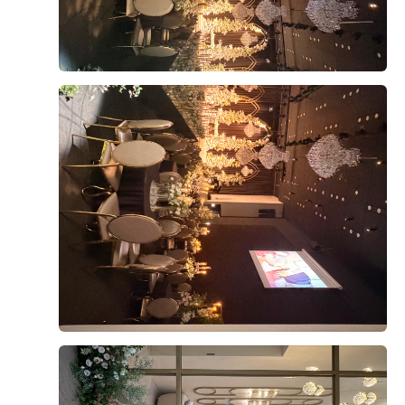
니다. 음식이 비어 있는 경우도 거의 없었고 직원분들이
계속해서 채워주셔서 마지막까지 깔끔한 상태가 유지되
는 점도 좋았습니다.
후기가 도움이 되었나요?
0
뷔페 동선도 넓고 쾌적해서 사람들이 몰려도 크게 불편하
지 않았고, 음식 종류도 한식·양식·해산물 등 골고루 갖춰
져 있어 남녀노소 모두 만족할 만한 구성이라고 느꼈습니
강문수, 조효정
2026-08-04
7명 읽음
다. 무엇보다 음식의 신선도와 관리 상태가 좋아 하객분
들도 만족하실 것 같다는 생각이 들었습니다.
위더스 영등포점 아모르홀을 방문한 뒤 상담을 받고 계약
까지 진행했습니다. 여러 웨딩홀을 알아보면서 가장 중요
결혼식은 식사가 중요한 부분인데, 영등포 위더스 뷔페는
하게 생각했던 부분은 홀 분위기와 신부대기실, 실제 예
맛과 종류, 청결까지 모두 만족스러웠던 곳이라 안심하고
식 당일의 이동 동선이었습니다.
하객분들을 모실 수 있을 것 같습니다. 개인적으로는 해
더 보기
산물과 회 코너가 가장 만족스러웠고, 전체적으로 재방문
아모르홀은 전체적으로 밝고 화사한 분위기라 처음 들어
의사가 있을 정도로 만족한 시식이었습니다.
갔을 때부터 마음에 들었습니다. 어두운 홀보다는 자연스
럽고 따뜻한 느낌의 예식을 원했는데, 아모르홀이 제가
생각했던 이미지와 잘 맞았습니다. 홀 내부도 깔끔하게
정돈된 느낌이었고, 사진이나 영상으로 보았을 때도 신랑
+8