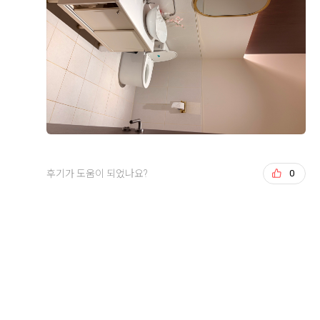
점이 큰 장점이라고 느꼈어요.
직접 가서 보고 느끼는거랑 다르더라구요! 그리고 또 맘
에 들었던 점은 신부 입장 하는곳이 따로 있는거였어요!
층 구성도 마음에 들었어요. 1층 예약실·미용실·드레스
저는 문뒤에서 기다리는게 싫었더든요ㅠㅠ 그런 저한테
+8
샵, 3~5층 연회장, 10층 폐백실·스튜디오, 11층 폐백실·
딱인곳이였구요! 그 전에 본 식장을 해야겠다고 생각하고
정산실·행정실로 되어 있어서 스드메를 정말 원큐에 해결
큰 기대 없이 왔는데 넢은 층고와 예쁜홀 납득가능함 금
할 수 있는 구조였거든요.
액 때문에 계약 까지 하게 되었네요 ㅎㅎ
엘베와 주차가 힘들다는 말이 많아서 조금 걱정이지만 ㅜ
무엇보다 결정적이었던 건 홀이었어요. 상담할 때 영상이
그래도 아주 합리적으로 계약했다는 생각이들었어여!!
후기가 도움이 되었나요?
0
랑 사전 안내로 각 홀 이미지를 미리 보고 투어할 홀 2개
를 직접 골라볼 수 있었는데, 저희는 9층 아모르홀을 보
자마자 마음을 정했어요. 층고가 높아서 답답한 느낌이
후기가 도움이 되었나요?
0
전혀 없고, 천장이 격자 대들보처럼 되어 있는 게 특이했
백승덕, 이새별
2026-08-02
7명 읽음
어요. 실제로 보면 그리너리하고 꽃밭에 있는 느낌이라
9월 예식을 앞두고 신부와 양가 어머님을 모시고 네 명이
화려하기보단 깔끔한 채플식 분위기가 딱 저희 취향이었
서 시식을 다녀온 예비신랑입니다.
고, 샹들리에와 버진로드 연출 덕분에 사진도 고급스럽게
나올 것 같았어요. 조명·음악까지 실제로 연출해서 보여
방문 전에는 당일 예식 하객분들과 섞여 식사하게 되는
주셔서 예식 당일 느낌을 미리 그려볼 수 있었던 것도 결
건 아닌지 걱정했는데, 시식 팀들을 위한 연회장을 따로
더 보기
정에 확신을 더해줬어요.
안내해 주셔서 편안한 분위기에서 천천히 맛볼 수 있었습
니다.