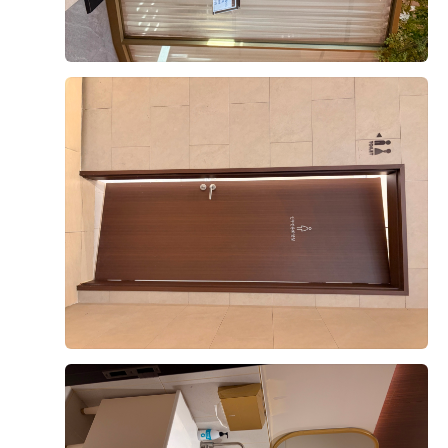
희는 스드메를 이미 다른 곳에서 계약한 상태였지만, 상
담 때 들은 금액도 나쁘지 않아서 여기서 했어도 괜찮았
+8
겠다 싶었어요. 웨딩링 업체도 소개해주셨고, 원하는 날
짜·시간에 예약 가능했던 것도 결정에 한몫했어요.
위치도 계약 이유 중 하나예요. 영등포라 지방에서 오시
는 하객뿐 아니라 서울 사시는 분들도 찾아오기 편하고,
후기가 도움이 되었나요?
0
영등포시장역에서 도보로 이동 가능하거든요. 내부주차
장 만차시엔 외부 영남주차장으로 셔틀 운행해주신다고
해서 주차 걱정도 덜었어요.
강태권, 서지윤
2026-08-02
5명 읽음
건물 자체도 마음에 들었어요. 웨딩 전용 단독 빌딩이라
9층 아모르홀로 계약했습니다!
다른 용도 시설 없이 웨딩에만 집중할 수 있는 환경이라
밝은홀파라 그리너리 하고 초록초록 완전 밝은
는 점이 확실히 다르더라구요. 지하 B1~B8, 지상 11층
홀들만 보러다녔다가 위더스에도 밝은홀 있다는걸 알게
규모에 하객용 엘리베이터만 7~8대, 신랑신부 혼주용은
되어 투어 다녀왔다 당일 계약까지 하고 왔습니당! 이유
따로 있어서 동선도 잘 짜여 있었고요. 특히 층마다 홀과
는 홀이 너무 이뻐서에오! 우드우드한 느낌과 초록초록한
더 보기
전용 연회장이 하나씩 배치되어 있어서 다른 예식 하객들
느낌 그리고 계약까지 하게 된 가장큰 이유는 엄청 높은
과 동선이 섞이지 않고 프라이빗하게 진행할 수 있다는
층고였어요! 진짜 실제로 봐야해요,, 사진이랑 보는거랑