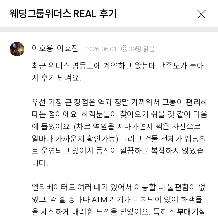
웨딩그룹위더스 REAL 후기
이호용, 이효진
2026-06-01
39명 읽음
최근 위더스 영등포에 계약하고 왔는데 만족도가 높아
서 후기 남겨요!
What's New
우선 가장 큰 장점은 역과 정말 가까워서 교통이 편리하
다는 점이에요. 하객분들이 찾아오기 쉬울 것 같아 마음
에 들었어요. (차로 역앞을 지나가면서 찍은 사진으로
이벤트 & 프로모션
위더스 Real 후기
얼마나 가까운지 확인가능) 그리고 건물 전체가 웨딩홀
로 운영되고 있어서 동선이 깔끔하고 복잡하지 않았습
니다.
웨딩그룹위더스 REAL 후기
Withus
2,176
Real Review
엘리베이터도 여러 대가 있어서 이동할 때 불편함이 없
었고, 각 홀 층마다 ATM 기기가 비치되어 있어 하객들
웨딩그룹위더스 고객님들께서
을 세심하게 배려한 느낌을 받았어요. 특히 신부대기실