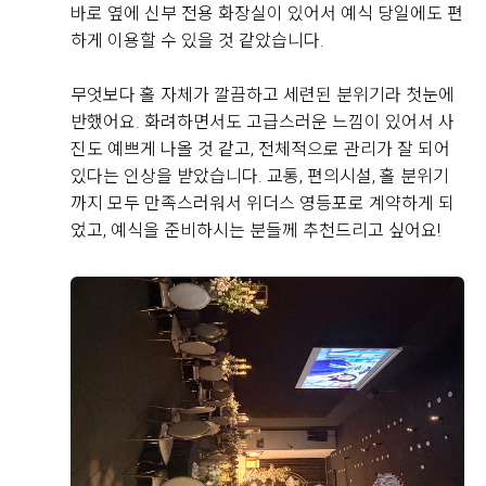
직접 작성해주신 소중한 후기
바로 옆에 신부 전용 화장실이 있어서 예식 당일에도 편
하게 이용할 수 있을 것 같았습니다.
Real 후기 쓰기
무엇보다 홀 자체가 깔끔하고 세련된 분위기라 첫눈에
반했어요. 화려하면서도 고급스러운 느낌이 있어서 사
진도 예쁘게 나올 것 같고, 전체적으로 관리가 잘 되어
김민철, 김서윤
있다는 인상을 받았습니다. 교통, 편의시설, 홀 분위기
2026-08-04
7명 읽음
까지 모두 만족스러워서 위더스 영등포로 계약하게 되
영등포 위더스 웨딩홀 뷔페를 시식하고 왔는데 전체적으
었고, 예식을 준비하시는 분들께 추천드리고 싶어요!
로 만족도가 높았습니다. 가장 인상 깊었던 건 해산물 코
너였는데, 대게와 새우, 홍합은 물론 참치와 연어 등 다양
한 회가 신선하게 준비되어 있었고 얼음 위에 깔끔하게
진열되어 있어 보기에도 좋았습니다. 회도 두툼하게 썰려
더 보기
있어 식감이 좋았고 비린내 없이 신선해서 여러 번 가져
다 먹었습니다.
한식 코너도 다양하게 구성되어 있었는데 김치와 무침류,
쌈채소 등 기본 반찬이 정갈하게 준비되어 있었고, 전체
+8
적으로 간이 자극적이지 않아 부담 없이 즐길 수 있었습