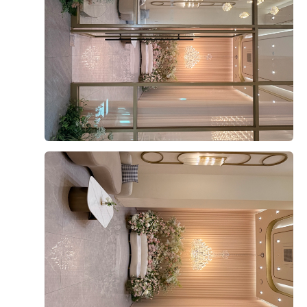
신부가 화사하게 나올 것 같았습니다.
신부대기실도 답답하지 않고 깔끔했으며, 신부대기실에
서 예식장으로 이동하는 동선도 복잡하지 않아 좋았습니
다. 하객들의 이동과 신랑 신부의 동선이 비교적 편리하
후기가 도움이 되었나요?
0
게 구성되어 있다는 점도 계약을 결정하는 데 도움이 됐
습니다.
유희재, 신윤서
2026-08-03
6명 읽음
상담 과정에서는 궁금했던 부분을 하나씩 설명해 주셨고,
견적과 포함 사항도 이해하기 쉽게 안내받았습니다. 상담
드디어 결혼식이 두 달 정도 앞으로 다가와서 웨딩홀 시
분위기가 부담스럽지 않았고, 저희가 생각했던 조건과 견
식을 하고 왔어요
적도 잘 맞아 최종적으로 계약하게 되었습니다. 실제 예
사실 예식장을 계약할 때 가장 궁금했던 부분 중 하나가
식일까지 남은 준비도 잘 진행해서 밝고 화사한 아모르홀
바로 식사였는데, 직접 시식을 해보니 왜 하객분들이 식
에서 만족스러운 결혼식을 올리고 싶습니다.
사를 중요하게 생각하는지 알겠더라고요.
더 보기
시식은 미리 예약 후 진행됐고, 직원분들께서 친절하게
안내해주셔서 편하게 둘러볼 수 있었어요.
연회장 내부도 넓고 깔끔하게 관리되어 있었고, 테이블
간격도 여유로워서 하객분들이 식사하시기에 불편함이