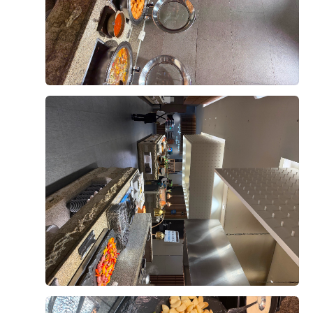
실크쪽 드레스가 잘 어울릴것같아서 어두운 홀의 예식장
+8
과일은 총 5가지로
을 제외했고 꽃이많은 밝은 홀이나 따뜻한 느낌에 브라운
계절 메뉴로 바뀌는 부분이 있다고
색이 있는 채플 느낌이 어울릴것같다는 생각을 했는데 개
얘기 들었던 것 같아요!
인적으로 제가 다녀와본 채플풍의 식장은 버진로드가 하
저희는 여름이라 수박이 있었는데
객들좌석과 같은 높이에 있다보니 주인공인 여자친구가
달고 맛있더라구요!
잘 안보일것같아서 아쉬울것 같았습니다. 위더스의 아모
후기가 도움이 되었나요?
1
르홀은 보자마자 높은 층고와 다른 예식장처럼 버진로드
해산물 코너
와 죄석과의 단차가 있었고 플라워 장식, 샹들리에가 많
평소에 해산물 귀신인 제가 가장 눈여겨본 구역인데요!
아 화려하고 웅장한 느낌도 가지고 갈 수 있어서 딱 여기
뷔페 다닐 때 어르신들이
박원조, 안다영
2026-08-08
8명 읽음
다!!! 라는 생각이 들었습니다.
제일 먼저 발길을 돌리시는 곳이
26년 8월 7일! 제가 가보고 싶은 웨딩홀이라, 예비신랑한
바로 이 해산물 코너잖아요?
영등포위더스는 이미지로 보는것과 실물의 차이가 있을
테 가보자고 해서 다녀왔습니다.
위더스는 홍게, 문어, 소라, 굴, 제철 회까지
수 있고 주차가 아쉬웠다는 글도 있었기에 객관적인 판단
홈페이지로 직접 방문 예약문의를 해서 상담을 받았는데
알차게 구성되어 있어서
을 할수 있도록 체크했었습니다. 주차장은 7월 말이라 그
요. 방문홀투어부터 꼼꼼한 상담해주셨습니다.
부모님도 정말 만족스러워하셨어요.
런지 매우 매우 충분할정도록 주차 자리가 많았고 내년 6
엘린홀과 메리엘홀 2개를 픽해서 보여주셨는데, 엘린홀
'음식 신선하고 신경 많이 썼네' 하시는 말씀에
더 보기
월에 첫번째 식이라 주차걱정은 하나도 안해도 되겠다 싶
에 이미 꽂혀버려서 계속 예쁘다 연발을 했어요...!
내심 속으로 뿌듯했답니다
더군요. 그리고 지하철 영등포시장역 바로 옆, 버스정류
예랑이도 한번뿐인 웨딩이니 좋은 곳으로 하라고 기꺼이
장 바로 앞 이라는 대중교통의 장점도 있었어요.
말해줬고! 바로 당일 계약을 했습니다:)
초밥코너