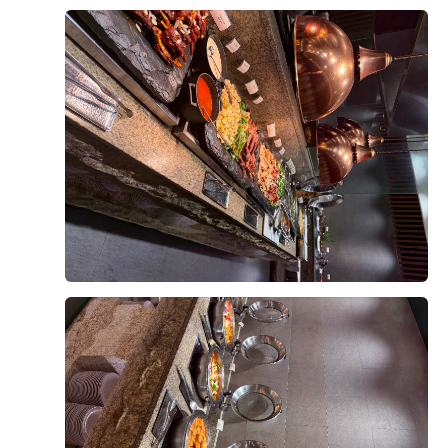
+8
투어 때 '저희 디저트 맛집이에요~' 하고
고 회, 초밥, 해산물, 샐러드, 즉석요리, 양갈비와 같은 인
자부심뿜뿜 하셨는데,
기 메뉴들도 퀄리티가 좋았습니다. 특히 회와 초밥은 신
직접 와서 보니 왜 그렇게 말씀하셨는지
선도가 좋았고, 양갈비는 잡내 없이 부드러워 인상적이었
바로 알겠더라고요!
습니다. 샐러드와 과일 코너도 신선하게 관리되고 있었으
디저트 코너에 알록달록하게 세팅된
며 디저트 종류도 다양해 식사 후 마무리까지 만족스러웠
후기가 도움이 되었나요?
0
케이크랑 타르트를 보는데
습니다.
너무 먹음직스러워서 밥 먹기도 전에
디저트부터 집어 올 뻔했어요 ??
무엇보다 부모님들께서 음식 맛이 좋고 종류도 다양하다
이재훈, 김서현
2026-08-09
7명 읽음
며 만족해하셔서 예비 신랑으로서 마음이 놓였습니다. 하
샐러드 코너
객분들께서도 충분히 만족하실 것 같다는 생각이 들었고,
결혼 준비를 시작하며 플래너님께 밝은 플라워 느낌의 홀
디저트뿐만 아니라 샐러드 코너도
결혼식 당일 소중한 분들께 좋은 식사를 대접할 수 있을
을 말씀드리고, 추천받은 대로 홀을 알아보기 시작했었습
정말 완벽했어요!
것 같아 더욱 기대가 됩니다. 시식을 통해 위더스웨딩홀
니다. 평소 여자친구와 쇼핑을 할때도 여러 옷을 입어보
채소들이 하나같이 다 아삭아삭 신선한 데다
을 선택하길 잘했다는 생각이 들었고, 예식 당일이 기다
면서 잘어울리는걸 찾아주는일을 좋아하던 저로서는 어
색감이 알록달록 알차게 세팅되어 있더라고요.
려지는 뜻깊은 시간이었습니다.
떤 홀에서 가장 돋보일 수 있을지 고민하던 찰나에 리스
더 보기
드레싱 종류도 다양해서
트에 있던 영등포 위더스가 가장 적합한 곳이겠구나 하는
평소에 샐러드 즐겨 드시는 분들이라면
느낌을 받았습니다.
진짜 만족해하실 것 같아요
여자친구가 퍼스널 컬러가 봄웜톤이라 과한비즈보다는
과일 코너