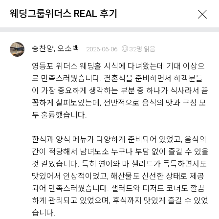
웨딩그룹위더스 REAL 후기
송찬양, 오소백
2026-06-06
32명 읽음
영등포 위더스 웨딩홀 시식에 다녀왔는데 기대 이상으
로 만족스러웠습니다. 결혼식을 준비하면서 하객분들
이 가장 중요하게 생각하는 부분 중 하나가 식사라서 꼼
What's New
꼼하게 살펴보았는데, 전반적으로 음식의 맛과 구성 모
두 훌륭했습니다.
이벤트 & 프로모션
위더스 Real 후기
한식과 양식 메뉴가 다양하게 준비되어 있었고, 음식의
간이 적당해서 남녀노소 누구나 부담 없이 즐길 수 있을
것 같았습니다. 특히 연어와 마 샐러드가 독특하면서도
웨딩그룹위더스 REAL 후기
맛있어서 인상적이었고, 해산물도 신선한 상태로 제공
Withus
2,182
Real Review
되어 만족스러웠습니다. 샐러드와 디저트 코너도 깔끔
하게 관리되고 있었으며, 후식까지 맛있게 즐길 수 있었
웨딩그룹위더스 고객님들께서
습니다.