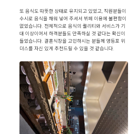
직접 작성해주신 소중한 후기
또 음식도 따뜻한 상태로 유지되고 있었고, 직원분들이
수시로 음식을 채워 넣어 주셔서 뷔페 이용에 불편함이
Real 후기 쓰기
없었습니다. 전체적으로 음식의 퀄리티와 서비스가 기
대 이상이어서 하객분들도 만족하실 것 같다는 확신이
들었습니다. 결혼식장을 고민하시는 분들께 영등포 위
조완동, 문수민
더스를 자신 있게 추천드릴 수 있을 것 같습니다.
2026-08-09
7명 읽음
안녕하세요! 이번에 웨딩그룹위더스영등포점에서 예식
하게된신부입니다위더스말고도여러군데웨딩홀을투어했
었는데요그전예식장들은아쉬운점이한가지씩있었어요하
지만웨딩그룹위더스영등포점은들어서자마자만족했던점
은엘레베이터가많았던점입니다결혼식장가면간혹엘레베
더 보기
이터는적고사람은많아서엘레베이터기다리는시간도길었
는데여기는엘레베이터가많기때문에기다릴걱정이없겠다
라고생각했어요그리고사진에서보다시피층고가엄청높아
요그래서그런가엘레베이터내리자마자답답하지않고탁트
여보였답니다그리고어두운조명에맞는꽃장식과커튼뒤로
+8
신부입장을할수있어서더욱더돋보이고특별하게신부입장