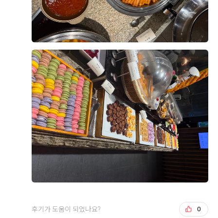
장함과 감탄을 잊을 수 없었고, 미래 아내가 주인공으로
메인 메뉴들 외에도
요한 부분을 꼼꼼하게 안내해 주신 점도 좋았습니다. 상
집중받았으면 좋겠어서 저희는 처음 투어했던 위더스 아
뷔페 메뉴가 정말 끝도 없이 펼쳐져 있더라고요!
담을 받으면서 결혼 준비에 대한 막연한 걱정도 많이 줄
+8
모르홀로 계약을 진행했답니다 ??
바삭바삭하게 갓 튀겨낸 튀김류부터
었고, 무엇보다 담당해 주시는 분께서 끝까지 세심하게
노릇노릇 구워진 피자,
챙겨주실 것 같다는 믿음이 생겨 계약을 결정하게 되었습
긴글읽어주셔서 감사합니다.
따끈한 국물이 일품인 국수 코너까지...?
니다. 아직 준비해야 할 과정이 많이 남아 있지만 시작부
셰프님들이 즉석에서 정성껏 조리해 주시는
터 기분 좋게 준비할 수 있어서 만족스럽습니다. 앞으로
음식들이 많아서 골라 먹는 재미가 엄청났어요
진행될 촬영과 본식까지 좋은 추억으로 남을 수 있기를
후기가 도움이 되었나요?
0
기대하고 있습니다. 결혼 준비를 어디서부터 시작해야 할
지 고민하고 계신 예비부부라면 한 번 상담받아보시는 것
시식 Best TOP 3 메뉴
을 추천드리고 싶어요!
김민철, 김서윤
2026-08-04
14명 읽음
1. 스테이크
영등포 위더스 웨딩홀 뷔페를 시식하고 왔는데 전체적으
로 만족도가 높았습니다. 가장 인상 깊었던 건 해산물 코
스테이크는 정말 부드러웠어요
너였는데, 대게와 새우, 홍합은 물론 참치와 연어 등 다양
부모님께서 임플란트 시작한지
한 회가 신선하게 준비되어 있었고 얼음 위에 깔끔하게
얼마 안되셔서 치아가 많이 약한데도
진열되어 있어 보기에도 좋았습니다. 회도 두툼하게 썰려
더 보기
불구하고 고기가 질기지 않아서
있어 식감이 좋았고 비린내 없이 신선해서 여러 번 가져
잘 씹히고 맛있다고 하더라구요
후기가 도움이 되었나요?
0
다 먹었습니다.