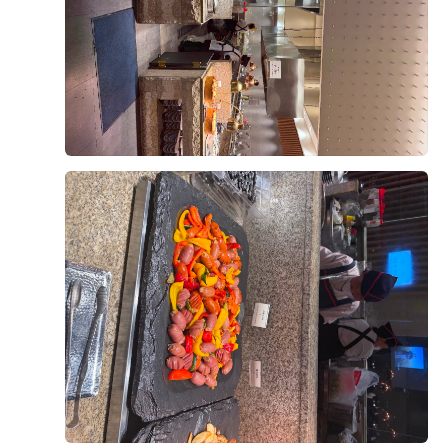
해당 날짜 오전 10시 30분 첫 타임만 가능
다른 선택지가 없어서
시간 조정을 안해도 되니 오히려 좋았습니다.
후기가 도움이 되었나요?
0
도착하면 직원분께서 안내 도와주시고,
앞에 두분께서 식권 받아주십니다.
전유섭, 이하나
2026-08-09
5명 읽음
아직 사람이 없는 시간이라
한산하고 넓어보여요
오늘 양가 부모님을 모시고 영등포 위더스웨딩홀 시식에
다녀왔습니다. 결혼식을 앞두고 가장 궁금했던 부분 중
입구쪽에는 맥주와 와인이 배치 되어있는데
하나가 음식이었는데, 직접 시식해 보니 왜 많은 분들이
무제한 제공이랍니다!
추천하는지 알 수 있었습니다. 연회장은 넓고 쾌적했으며
마음 편하게 드실 수 있어서 좋았어요!
테이블 간격도 여유로워 편안한 분위기에서 식사를 즐길
더 보기
수 있었습니다. 직원분들께서도 친절하게 안내해 주셔서
자, 이제 가장 중요한 건 역시 음식 맛이겠죠?
처음 방문한 부모님들께서도 불편함 없이 이용하실 수 있
었습니다.
디저트 코너
입장하면 바로 보이는 디저트 코너에요.
음식은 한식, 중식, 양식 등 다양한 메뉴가 준비되어 있었