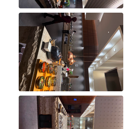
을할수있어요홀내부뿐만아니라하객분들이기다리시는로
비도 넓고창이있어답답해보이지않았답니다이런여러가
지이유들로웨딩그룹위더스영등포점을선택하게되었고상
담해주셨던분도너무친절하게저희한테맞춰서잘상담해주
후기가 도움이 되었나요?
0
셨어요그리고예식준비는오래전부터준비하기때문에일정
이헷갈리고까먹을때도있는데까먹지않게문자까지넣어주
시니준비할때도든든하게준비할수있었어요제후기보시고
이용주, 김미혜
2026-08-09
9명 읽음
예식장선택할때도움이되었으면좋겠네요
결혼 준비 시작한 지가 엊그제 같은데,
벌써 시식 날이 다가왔지 뭐예요!
예식 1개월 전쯤 되니까 웨딩홀에서
시식 일정 안내 문자가 딱 오더라고요
더 보기
카톡으로는 예약이 안된다고 해서
전화로 총 6명 예약했구요
(양가부모님/예비부부(지인)/신랑/신부)
시간은 정해져 있더라구요
+8