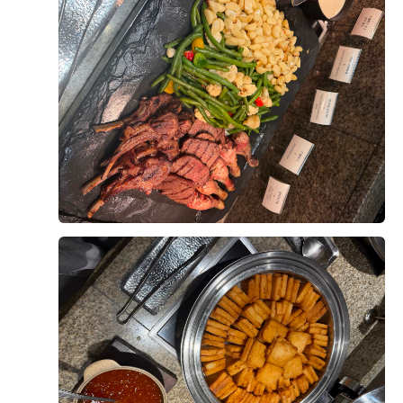
사실 수원에 있는 여러 웨딩홀을 투어하고 계약까지 해놓
광어, 연어, 새우, 장어 초밥부터 롤 종류까지
홀은 이미지보다 훨씬 이쁘다란 생각을 했습니다!
았던 상황인데,
색감까지 맞춰서 깔끔하게 세팅되어 있었어요.
+8
천장고가 높아서 문을 열자마자 앞도되는 듯한 느낌의 웅
위더스에 오자마자 후회되고, 그냥 이 곳부터 와볼껄 싶
알록달록 예쁘게 놓여 있으니까
장함이 있더라구요. 신부 등장부터 모든 연출과 빵빵한
었습니다. 양가 어른들께서도 일단 위치에 너무 크게 만
접시에 담으면서도 기분이 좋더라고요!
사운드를 실제로 연출해주셨는데 마치 뮤지컬을 실제 관
족하시고 사진으로나마 보여드린 홀 느낌이 너무 예쁘고
회도 쫄깃하고 신선해서 한 접시 가득 담아와서
람할 때 처럼 감동을 느낄 수 있었습니다.
좋다고 만족스러워 하시네요. 또 양가 어머님들은 10층
정말 맛있게 먹었습니다.
역동적이었던것이 마음에 쏙들었습니다.^^ 특히 신랑신
한복대여, 1층 헤어&메이크업이 가능해서 동선 상 다른
후기가 도움이 되었나요?
1
부 입장, 행진 시 연출될 샹들리에의 움직임도 너무 예뻤
곳 들리실 필요없어서 그냥 바로
고기 코너
답니다.
한복대여 계약도 했습니다. 너무 편하고 좋을 것 같아서
뷔페의 꽃은 뭐니 뭐니 해도
뿌듯합니다.
역시 즉석에서 구워주는 스테이크 아니겠어요?
그리고 아무래도 식사가 제일 중요할텐데 솔직히 저 뿐만
양승모, 황새미
2026-08-08
8명 읽음
예랑이와의 둘만의 결혼식이 아닌만큼 홀 로비 분위기나
홀린 듯이 달려갔답니다.
아니라 주변 남성 지인들은 호텔식 코스 요리면 실컷 먹
연회장 분위기도 걱정했었는데 전혀 그런 걱정도 안되구
비주얼부터 진짜 대박이었어요!
결혼 준비를 시작하면서 생각보다 알아봐야 할 것도 많고
을수가 없고, 메뉴선택에 있어서 제한이 있는 터라 실망
요. 정말 잘 계약한 것 같습니다. :ㅇ
스테이크 옆에 구운 야채랑 구운 마늘,
업체를 선택하는 과정도 쉽지 않았는데, 여러 곳을 비교
이 크기때문에 130가지 이상 메뉴에 스테이크까지 있는
27년 7월이 예식이지만 얼마안남았는데..! 너무 예쁜 홀
다양한 소스(홀그레인 머스타드, 스테이크 소스 등)까지
해본 후 상담을 받아보니 왜 많은 분들이 선택하는지 알
메뉴 확인하고 ok?? 했습니다. 뷔페 코너 이동동선이 좀
베뉴를 선택할 수 있어서 참 행복해졌습니다.
알차게 세팅되어 있더라고요.
것 같았습니다. 처음 상담할 때부터 친절하고 편안한 분
좁다라는 느낌은 있었는데. 홀이 이뻐서 이정도는 감안할
취향껏 예쁘게 플레이팅해서 가져올 수 있어서
위기에서 진행해 주셔서 부담 없이 궁금한 점들을 물어볼
더 보기
수 있겠다라는 생각이들었습니다.
레스토랑에서 코스 요리 먹는 기분까지 들었어요
수 있었고, 제가 잘 몰랐던 부분까지 하나하나 자세하게
설명해 주셔서 이해하기 쉬웠습니다. 단순히 계약을 권유
위더스홀 이후 3곳을 더 투어했지만, 처음 봤던 홀의 웅
기타 식사 코너
하기보다는 저희가 원하는 스타일과 예산을 고려해서 필