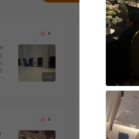
이용주, 김미혜
0
20
하
결혼 준비 시작한 지가
었
벌써 시식 날이 다가왔
지
예식 1개월 전쯤 되니
은
시식 일정 안내 문자가
10장
이
더 보기
는
카톡으로는 예약이 안
라
전화로 총 6명 예약했
요
(양가부모님/예비부부(
여
신
시간은 정해져 있더라
이재훈, 김서현
0
20
을
해당 날짜 오전 10시 
비
에
결혼 준비를 시작하며
이
다른 선택지가 없어서