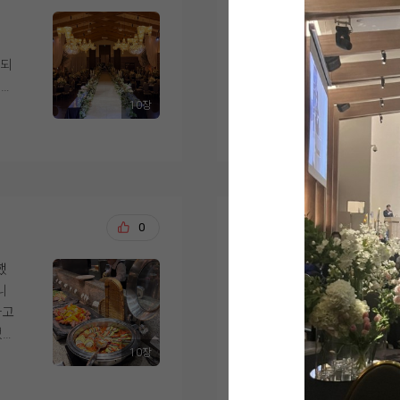
예약 가능했던 것도 결
접시에 담으면서도 기
 종
9월 예식을 앞두고 신
회도 쫄깃하고 신선해서
 같
서 시식을 다녀온 예
위치도 계약 이유 중 
정말 맛있게 먹었습니
게되
하객뿐 아니라 서울 사
방문 전에는 당일 예식
포시장역에서 도보로 
고기 코너
음
10장
낌
아닌지 걱정했는데, 시
더 보기
시엔 외부 영남주차장
뷔페의 꽃은 뭐니 뭐니
됐
고였
해 주셔서 편안한 분위
걱정도 덜었어요.
역시 즉석에서 구워주
 쓰
가서
홀린 듯이 달려갔답니
 수
점
사실 이곳 뷔페는 예전
건물 자체도 마음에 들
비주얼부터 진짜 대박
서
인상 깊게 먹었던 기억
른 용도 시설 없이 웨
스테이크 옆에 구운 야
요!
저희 하객분들이 남녀
이 확실히 다르더라구요.
서창희, 채아린
0
20
다양한 소스(홀그레인 
장
왔는
생각하며 사시미, 초밥
하객용 엘리베이터만 7
알차게 세팅되어 있더
달
까지
다양하게 맛봤습니다.
서 동선도 잘 짜여 있
했
결혼식을 앞두고 위더
취향껏 예쁘게 플레이
하
장이 하나씩 배치되어
니
다. 하객분들께 가장 
레스토랑에서 코스 요
ㅜ
식사 후 네 명이 각자
섞이지 않고 프라이빗하
하고
해서 기대를 많이 하고
니다. 평소 고기를 즐
이라고 느꼈어요.
었습
러운 시간이었습니다.
기타 식사 코너
,
크가 부드럽게 구워져 
10장
식·
메인 메뉴들 외에도
맛
더 보기
님께서는 전복죽이 특
층 구성도 마음에 들었
루
먼저 음식 가짓수가 다
뷔페 메뉴가 정말 끝도
식사
다른 뷔페에서는 본 적
3~5층 연회장, 10층
길
있을 것 같았습니다. 한