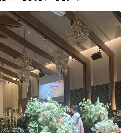
view
기