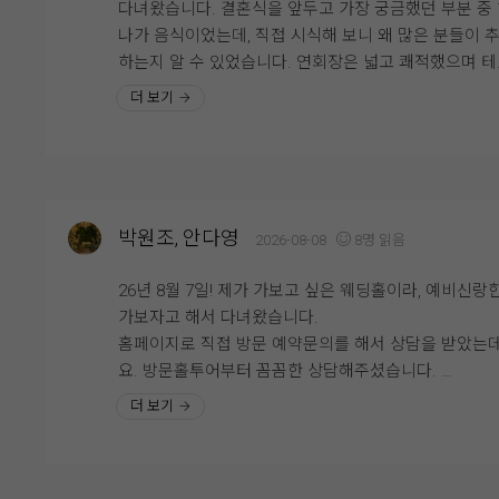
다녀왔습니다. 결혼식을 앞두고 가장 궁금했던 부분 중
유들로웨딩그룹위더스영등포점을선택하게되었고상담
나가 음식이었는데, 직접 시식해 보니 왜 많은 분들이 
주셨던분도너무친절하게저희한테맞춰서잘상담해주셨
하는지 알 수 있었습니다. 연회장은 넓고 쾌적했으며 
요그리고예식준비는오래전부터준비하기때문에일정이
블 간격도 여유로워 편안한 분위기에서 식사를 즐길 수
더 보기
갈리고까먹을때도있는데까먹지않게문자까지넣어주시
었습니다. 직원분들께서도 친절하게 안내해 주셔서 처
준비할때도든든하게준비할수있었어요제후기보시고예
방문한 부모님들께서도 불편함 없이 이용하실 수 있었
장선택할때도움이되었으면좋겠네요
다.
음식은 한식, 중식, 양식 등 다양한 메뉴가 준비되어 있
박원조, 안다영
2026-08-08
8명 읽음
회, 초밥, 해산물, 샐러드, 즉석요리, 양갈비와 같은 인기
뉴들도 퀄리티가 좋았습니다. 특히 회와 초밥은 신선도
26년 8월 7일! 제가 가보고 싶은 웨딩홀이라, 예비신랑
좋았고, 양갈비는 잡내 없이 부드러워 인상적이었습니다
가보자고 해서 다녀왔습니다.
샐러드와 과일 코너도 신선하게 관리되고 있었으며 디
홈페이지로 직접 방문 예약문의를 해서 상담을 받았는
종류도 다양해 식사 후 마무리까지 만족스러웠습니다.
요. 방문홀투어부터 꼼꼼한 상담해주셨습니다.
엘린홀과 메리엘홀 2개를 픽해서 보여주셨는데, 엘린홀
더 보기
무엇보다 부모님들께서 음식 맛이 좋고 종류도 다양하
이미 꽂혀버려서 계속 예쁘다 연발을 했어요...!
만족해하셔서 예비 신랑으로서 마음이 놓였습니다. 하
예랑이도 한번뿐인 웨딩이니 좋은 곳으로 하라고 기꺼
들께서도 충분히 만족하실 것 같다는 생각이 들었고, 결
말해줬고! 바로 당일 계약을 했습니다:)
식 당일 소중한 분들께 좋은 식사를 대접할 수 있을 것 