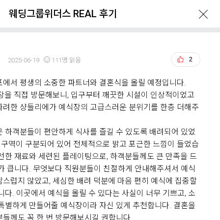
웨딩그룹위더스 REAL 후기
경
2
2025-06-19
111명 읽음
포에서 평생의 소중한 파트너와 결혼식을 올릴 예정입니다.
ERVATION
GUIDE
LOCATION
식장을 직접 방문해보니, 입구부터 깨끗한 시설이 인상적이었고
화려한 샹들리에가 예식장의 고급스러운 분위기를 한층 더해주
은 하객분들이 편안하게 식사를 즐길 수 있도록 배려되어 있었
 별 구역이 구분되어 있어 전체적으로 밝고 포근한 느낌이 들었습
신선한 재료와 세련된 플레이팅으로, 하객분들께도 큰 만족을 드
대가 큽니다. 무엇보다 직원분들이 친절하게 안내해주셔서 예식
담스럽지 않았고, 세심한 배려 덕분에 마음 편히 예식에 집중할
What's New
니다. 이곳에서 예식을 올릴 수 있다는 사실이 너무 기쁘고, 소
 특별하게 만들어줄 예식장이라 자신 있게 추천합니다. 결혼을
분들께도 꼭 한 번 방문해보시길 권합니다.