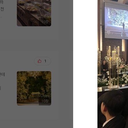
 하
을 말씀드리고, 추천
해
시간 조정을 안해도 되
추천
니다. 평소 여자친구와
어
테이
서 잘어울리는걸 찾아
헷
도착하면 직원분께서 
10장
 있
에서 가장 돋보일 수 
더 보기
니
앞에 두분께서 식권 
음
던 영등포 위더스가 
식
습니
받았습니다.
아직 사람이 없는 시
한산하고 넓어보여요
여자친구가 퍼스널 컬
었고
크쪽 드레스가 잘 어
입구쪽에는 맥주와 와
양승모, 황새미
1
20
 메
제외했고 꽃이많은 밝
무제한 제공이랍니다!
가
있는 채플 느낌이 어
마음 편하게 드실 수 
한테
결혼 준비를 시작하면
.
로 제가 다녀와본 채
업체를 선택하는 과정도
저트
과 같은 높이에 있다
자, 이제 가장 중요한 
데
본 후 상담을 받아보니
것같아서 아쉬울것 같
같았습니다. 처음 상
마자 높은 층고와 다
디저트 코너
10장
에
에서 진행해 주셔서 부
더 보기
다며
단차가 있었고 플라워 
입장하면 바로 보이는 
었고, 제가 잘 몰랐던
객분
장한 느낌도 가지고 갈 
투어 때 '저희 디저트 
이
주셔서 이해하기 쉬웠
혼
들었습니다.
자부심뿜뿜 하셨는데,
는 저희가 원하는 스
같