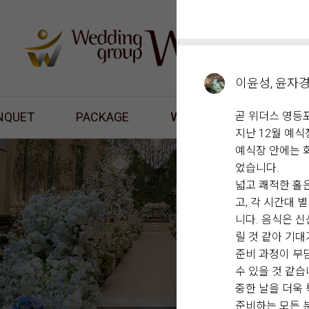
이윤성, 윤자
NQUET
PACKAGE
WHAT'S NEW
곧 위더스 영등
RES
지난 12월 예
예식장 안에는 
었습니다.
넓고 쾌적한 홀
고, 각 시간대
니다. 음식은 
릴 것 같아 기
준비 과정이 부
수 있을 것 같습
중한 날을 더욱
준비하는 모든 