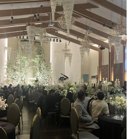
정에 한몫했어요.
분이 좋더라고요!
부와 양가 어머님을 모시고 네 명이
 한 접시 가득 담아와서
비신랑입니다.
하나예요. 영등포라 지방에서 오시는
다.
시는 분들도 찾아오기 편하고, 영등
 하객분들과 섞여 식사하게 되는 건
이동 가능하거든요. 내부주차장 만차
10장
식 팀들을 위한 연회장을 따로 안내
으로 셔틀 운행해주신다고 해서 주차
 해도
기에서 천천히 맛볼 수 있었습니다.
는 스테이크 아니겠어요?
다.
에 친구 결혼식에 하객으로 왔을 때
었어요. 웨딩 전용 단독 빌딩이라 다
이었어요!
이 있어 기대가 컸는데요. 이번에는
딩에만 집중할 수 있는 환경이라는 점
채랑 구운 마늘,
노소 불편함 없이 드실 수 있을지를
 지하 B1~B8, 지상 11층 규모에
0
26-08-02
24명 읽음
머스타드, 스테이크 소스 등)까지
, 구이류, 볶음류, 샐러드까지 최대한
~8대, 신랑신부 혼주용은 따로 있어
라고요.
었고요. 특히 층마다 홀과 전용 연회
스 영등포 웨딩홀 시식에 다녀왔습니
팅해서 가져올 수 있어서
 있어서 다른 예식 하객들과 동선이
중요한 것 중 하나가 음식이라고 생각
리 먹는 기분까지 들었어요
 기억에 남는 메뉴를 하나씩 꼽아봤습
게 진행할 수 있다는 점이 큰 장점
 방문했는데, 기대 이상으로 만족스
겨 드시지 않는 저희 어머니는 스테이
드시기 편했다고 하셨고, 신부 어머
10장
히 맛있었다고 하셨습니다. 신부는
어요. 1층 예약실·미용실·드레스샵,
양해서 누구나 취향에 맞게 즐길 수
 없이 펼쳐져 있더라고요!
 없던 단호박 정과를 처음 먹어봤는
 폐백실·스튜디오, 11층 폐백실·정산실
식, 양식, 중식은 물론 샐러드와 디