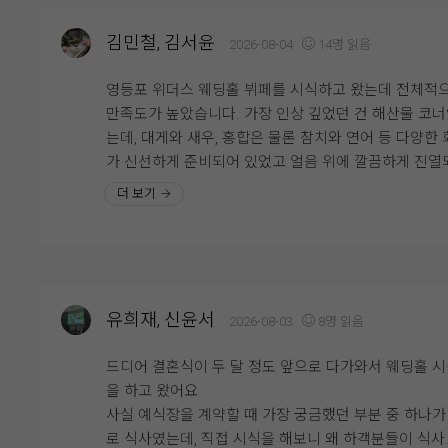
사실 수원에 있는 여러 웨딩홀을 투어하고 계약까지 해
아 더욱 기대가 됩니다. 시식을 통해 위더스웨딩홀을 
았던 상황인데,
하길 잘했다는 생각이 들었고, 예식 당일이 기다려지는 
김민철, 김서윤
2026-08-04
14명 읽음
위더스에 오자마자 후회되고, 그냥 이 곳부터 와볼껄 싶
깊은 시간이었습니다.
습니다. 양가 어른들께서도 일단 위치에 너무 크게 만
영등포 위더스 웨딩홀 뷔페를 시식하고 왔는데 전체적
시고 사진으로나마 보여드린 홀 느낌이 너무 예쁘고 좋
만족도가 높았습니다. 가장 인상 깊었던 건 해산물 코
고 만족스러워 하시네요. 또 양가 어머님들은 10층 한
는데, 대게와 새우, 홍합은 물론 참치와 연어 등 다양한 
여, 1층 헤어&메이크업이 가능해서 동선 상 다른 곳 들
가 신선하게 준비되어 있었고 얼음 위에 깔끔하게 진열
필요없어서 그냥 바로
어 있어 보기에도 좋았습니다. 회도 두툼하게 썰려 있어
더 보기
한복대여 계약도 했습니다. 너무 편하고 좋을 것 같아서
감이 좋았고 비린내 없이 신선해서 여러 번 가져다 먹
듯합니다.
니다.
예랑이와의 둘만의 결혼식이 아닌만큼 홀 로비 분위기
연회장 분위기도 걱정했었는데 전혀 그런 걱정도 안되
한식 코너도 다양하게 구성되어 있었는데 김치와 무침류
요. 정말 잘 계약한 것 같습니다. :ㅇ
쌈채소 등 기본 반찬이 정갈하게 준비되어 있었고, 전체
27년 7월이 예식이지만 얼마안남았는데..! 너무 예쁜 홀
유희재, 신윤서
2026-08-03
8명 읽음
으로 간이 자극적이지 않아 부담 없이 즐길 수 있었습니
뉴를 선택할 수 있어서 참 행복해졌습니다.
음식이 비어 있는 경우도 거의 없었고 직원분들이 계속
드디어 결혼식이 두 달 정도 앞으로 다가와서 웨딩홀 
서 채워주셔서 마지막까지 깔끔한 상태가 유지되는 점
을 하고 왔어요
좋았습니다.
사실 예식장을 계약할 때 가장 궁금했던 부분 중 하나가
로 식사였는데, 직접 시식을 해보니 왜 하객분들이 식사