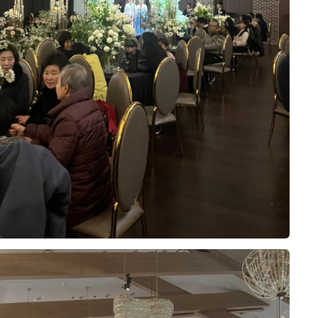
약을 결정하는 데 도움이 됐습니다.
!
10장
산물, 샐러드 등 메뉴 구성이 다양했고,
 있어서 제한이 있는 터라 실망이 크
이 있었는데
 크지 않아 전반적으로 만족스러웠습
했던 부분을 하나씩 설명해 주셨고,
이해하기 쉽게 안내받았습니다. 상담
않았고, 저희가 생각했던 조건과 견
, 떡 등 여러 종류가 준비되어 있어
.
로 계약하게 되었습니다. 실제 예식
제가 가장 눈여겨본 구역인데요!
았습니다. 메인 음식뿐 아니라 후식
잘 진행해서 밝고 화사한 아모르홀에
0
26-08-02
7명 읽음
들이
다는 점도 마음에 들었습니다.
더 투어했지만, 처음 봤던 홀의 웅장
을 올리고 싶습니다.
리시는 곳이
없었고, 미래 아내가 주인공으로 집중
점으로 계약한 이유를 남겨봐요.
아요?
도 빨리빨리 치워주시고, 음식이 부
희는 처음 투어했던 위더스 아모르홀
소라, 굴, 제철 회까지
 확인해 주셔서 편안하게 식사할 수
 ??
이었어요. 플래너님이 전문성도 있으
서
리는 부분들도 이해하기 쉽게 설명해
러워하셨어요.
니다.
10장
요.
많이 썼네' 하시는 말씀에
객분들께 무리 없이 만족스러운 식사
니다
 같아 안심이 되었습니다. 음식 구성
 스드메, 한복, 헤어메이크업까지
체적으로 고르게 잘 준비된 시식이었
 해결 가능하다는 점이었어요. 저희
 곳에서 계약한 상태였지만, 상담 때
어 초밥부터 롤 종류까지
않아서 여기서 했어도 괜찮았겠다 싶
하게 세팅되어 있었어요.
0
26-08-02
11명 읽음
 소개해주셨고, 원하는 날짜·시간에
 있으니까