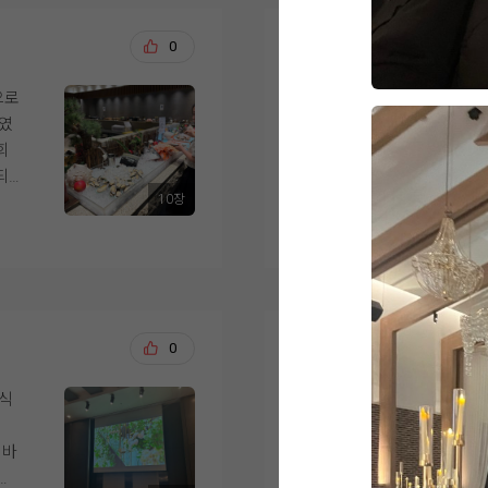
직접 와서 보니 왜 그
놓
을 꼼꼼하게 안내해 주
선택
영등포위더스는 이미지
바로 알겠더라고요!
서 결혼 준비에 대한 
뜻
있고 주차가 아쉬웠다
강문수, 조효정
0
20
디저트 코너에 알록달
었
담당해 주시는 분께서
할수 있도록 체크했었습
케이크랑 타르트를 보
족하
는 믿음이 생겨 계약을
매우 매우 충분할정도록
으로
위더스 영등포점 아모
너무 먹음직스러워서 
다
야 할 과정이 많이 남
첫번째 식이라 주차걱
너였
까지 진행했습니다. 
디저트부터 집어 올 뻔
복대
수 있어서 만족스럽습
요. 그리고 지하철 영
회
하게 생각했던 부분은 
리실
지 좋은 추억으로 남을
앞 이라는 대중교통의 
되
당일의 이동 동선이었
샐러드 코너
준비를 어디서부터 시
10장
 식
디저트뿐만 아니라 샐
더 보기
 뿌
라면 한 번 상담받아보
홀은 이미지보다 훨씬
었습
아모르홀은 전체적으로
정말 완벽했어요!
천장고가 높아서 문을
을 때부터 마음에 들
채소들이 하나같이 다
나
장함이 있더라구요. 신부 등장부터 모든 연출과 빵빵한 사
고 따뜻한 느낌의 예식
색감이 알록달록 알차
구
운드를 실제로 연출해
,
했던 이미지와 잘 맞았
드레싱 종류도 다양해
때 처럼 감동을 느낄 
적
느낌이었고, 사진이나
평소에 샐러드 즐겨 
베
전재영, 서혜연
0
20
역동적이었던것이 마음
다.
화사하게 나올 것 같았
진짜 만족해하실 것 
입장, 행진 시 연출될
해
시식
안녕하세요,
다.
도
신부대기실도 답답하지
과일 코너
결혼식이 얼마 남지 않
예식장으로 이동하는 
과일은 총 5가지로
 바
녀왔습니다.
그리고 아무래도 식사
하객들의 이동과 신랑
계절 메뉴로 바뀌는 
를
아니라 주변 남성 지인