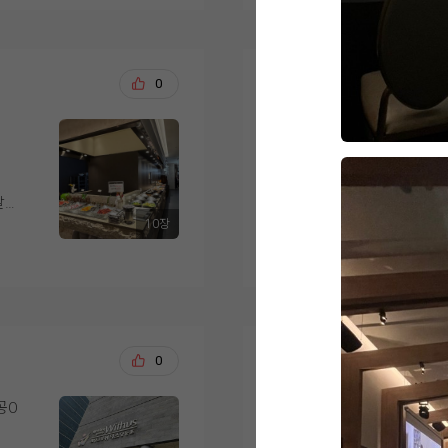
바삭바삭하게 갓 튀겨
회는
데 기대 이상이었다고 
·행정실로 되어 있어서
없
저트까지 골고루 준비
노릇노릇 구워진 피자,
홀
로 우삼겹 샐러드가 가
는 구조였거든요.
지
끔하게 진열되어 있어 
따끈한 국물이 일품인 국
고기를 좋아하지 않는
리는 부드럽고 촉촉했으
셰프님들이 즉석에서 
고, 드레싱이 채소와 
송용석, 석정애
0
20
무엇보다 결정적이었던
이 맛있게 먹을 수 있
음식들이 많아서 골라
더 가져다 먹었을 정
랑 사전 안내로 각 홀
도
은 온도가 잘 유지되어
저희도 드디어 위더스 입
직접 골라볼 수 있었는
시는
아 있어 만족스러웠습
한 가지 아쉬운 점을 
웨딩홀을 보고 여러군
마음을 정했어요. 층고
너에
시식 Best TOP 3 메뉴
세서 어머님들이 조금 
러운 홀컨디션에 섬세
천장이 격자 대들보처럼
 후
디저트 코너도 인상적
명 모두 만족스러운 
달전
더스는 웨딩홀도 기가막힌데
보면 그리너리하고 꽃
무
음료가 준비되어 있어
1. 스테이크
10장
게도
음식이 도레미쳣습니다
끔한 채플식 분위기가 
더 보기
을
으로 음식 간이 과하지
식사 후에는 마침 저
입짧은 제 남편 3접시
진로드 연출 덕분에 사
두 부담 없이 드실 수 
스테이크는 정말 부드
홀도 여유롭게 둘러볼 
원래면 한접시에 휘청
조명·음악까지 실제로
부모님께서 임플란트 
샹들리에와 수많은 꽃
 유
요..?결혼식에 중요한
낌을 미리 그려볼 수 
.
무엇보다 직원분들의 
얼마 안되셔서 치아가
었고, 신부 입장 때 
비되
같이 다녀왓는데 세상
요.
로
비어 있는 곳은 바로 
불구하고 고기가 질기
고 나니 결혼한다는 게
거의 미슐랭 입맛을 
었
리해 주셔서 쾌적하게
박태욱, 정조원
0
잘 씹히고 맛있다고 
20
같은 마음이셨다고 하네
렷어요ㅋㅋㅋㅋㅋㅋ
이런 이유들로 웨딩그
다
친절하게 응대해 주시
로도 남겨 함께 첨부합
저도 이제 나이가 나
로 좋은 선택이었다고 
들을 세심하게 배려해
공O
영등포 위더스 계약 후
다른 결혼식 뷔페가면
웠고, 9월 본식이 더
할
녀봣는데 솔직히 코스
고기가 많이 질기거나
족들
고 뷔페중에서도 고르