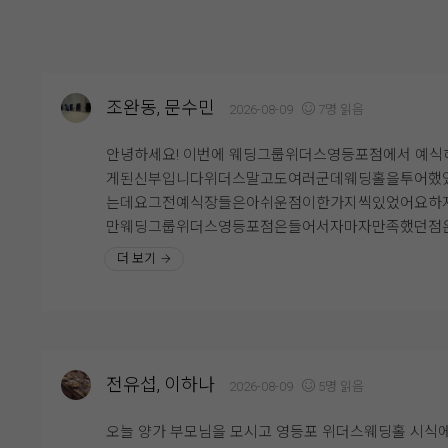
조완동, 문수민
2026-08-09
7명 읽음
안녕하세요! 이번에 웨딩그룹위더스영등포점에서 예식
게된신부입니다위더스말고도여러군데웨딩홀을투어했
는데요그전예식장들은아쉬운점이한가지씩있었어요하
만웨딩그룹위더스영등포점은들어서자마자만족했던점
엘레베이터가많았던점입니다결혼식장가면간혹엘레베
더 보기
터는적고사람은많아서엘레베이터기다리는시간도길었
데여기는엘레베이터가많기때문에기다릴걱정이없겠다
고생각했어요그리고사진에서보다시피층고가엄청높아
그래서그런가엘레베이터내리자마자답답하지않고탁트
보였답니다그리고어두운조명에맞는꽃장식과커튼뒤로
전유섭, 이하나
2026-08-09
5명 읽음
부입장을할수있어서더욱더돋보이고특별하게신부입장
할수있어요홀내부뿐만아니라하객분들이기다리시는로
오늘 양가 부모님을 모시고 영등포 위더스웨딩홀 시식
도 넓고창이있어답답해보이지않았답니다이런여러가지