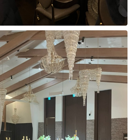
렇게 말씀하셨는지
신 점도 좋았습니다. 상담을 받으면
로 보는것과 실물의 차이가 있을수
막연한 걱정도 많이 줄었고, 무엇보다
는 글도 있었기에 객관적인 판단을
0
26-08-04
11명 읽음
록하게 세팅된
 끝까지 세심하게 챙겨주실 것 같다
니다. 주차장은 7월 말이라 그런지
는데
 결정하게 되었습니다. 아직 준비해
 주차 자리가 많았고 내년 6월에
르홀을 방문한 뒤 상담을 받고 계약
밥 먹기도 전에
아 있지만 시작부터 기분 좋게 준비할
정은 하나도 안해도 되겠다 싶더군
여러 웨딩홀을 알아보면서 가장 중요
했어요 ??
니다. 앞으로 진행될 촬영과 본식까
등포시장역 바로 옆, 버스정류장 바로
홀 분위기와 신부대기실, 실제 예식
 수 있기를 기대하고 있습니다. 결혼
장점도 있었어요.
습니다.
작해야 할지 고민하고 계신 예비부부
10장
러드 코너도
시는 것을 추천드리고 싶어요!
 이쁘다란 생각을 했습니다!
 밝고 화사한 분위기라 처음 들어갔
 열자마자 앞도되는 듯한 느낌의 웅
었습니다. 어두운 홀보다는 자연스럽
 아삭아삭 신선한 데다
을 원했는데, 아모르홀이 제가 생각
게 세팅되어 있더라고요.
주셨는데 마치 뮤지컬을 실제 관람할
습니다. 홀 내부도 깔끔하게 정돈된
서
수 있었습니다.
 영상으로 보았을 때도 신랑 신부가
드시는 분들이라면
0
26-08-02
22명 읽음
에 쏙들었습니다.^^ 특히 신랑신부
습니다.
같아요
 샹들리에의 움직임도 너무 예뻤답니
 않고 깔끔했으며, 신부대기실에서
아 위더스 영등포 웨딩홀 시식에 다
동선도 복잡하지 않아 좋았습니다.
가 제일 중요할텐데 솔직히 저 뿐만
 신부의 동선이 비교적 편리하게 구
부분이 있다고
들은 호텔식 코스 요리면 실컷 먹을