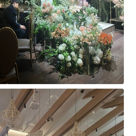
0
26-08-09
9명 읽음
 엊그제 같은데,
지 뭐예요!
까 웨딩홀에서
 딱 오더라고요
10장
된다고 해서
구요
지인)/신랑/신부)
구요
1
26-08-09
7명 읽음
30분 첫 타임만 가능
 플래너님께 밝은 플라워 느낌의 홀