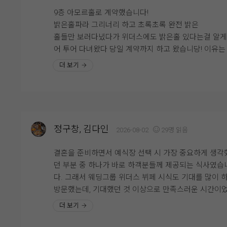
서 편안하게 식사할 수 있었습니다.
것 같았어요. 다른 뷔페 메뉴들도 전체적으로 깔끔하고
9층 아모르홀로 계약했습니다!
류가 다양해서 남녀노소 누구나 맛있게 즐길 수 있을 것
밝은홀파라 그리너리 하고 초록초록 완전 밝은
시식 전엔 걱정이 많았으나 직접 시식을 해보니 그런 걱정
았습니다.
홀들만 보러다녔다가 위더스에도 밝은홀 있다는걸 알
할필요가 없었네요. 다가오는 본식이 기대됩니다!
어 투어 다녀왔다 당일 계약까지 하고 왔습니당! 이유는 홀
특히 부모님과 함께 시식을 진행했는데, 부모님께서도 
이 너무 이뻐서에오! 우드우드한 느낌과 초록초록한 느
더 보기
식 퀄리티가 생각보다 좋다고 말씀하셔서 더욱 안심이 
그리고 계약까지 하게 된 가장큰 이유는 엄청 높은 층
어요. 결혼식을 준비하면서 하객분들 식사가 가장 신경
어요! 진짜 실제로 봐야해요,, 사진이랑 보는거랑 직접 
이는 부분 중 하나였는데, 직접 먹어보니 걱정을 조금 덜
보고 느끼는거랑 다르더라구요! 그리고 또 맘에 들었던 
있었던 것 같습니다.
은 신부 입장 하는곳이 따로 있는거였어요! 저는 문뒤에
기다리는게 싫었더든요ㅠㅠ 그런 저한테 딱인곳이였구
정구창, 김다인
2026-08-02
29명 읽음
예식이 얼마 남지 않은 시점에서 웨딩홀 분위기와 연회
그 전에 본 식장을 해야겠다고 생각하고 큰 기대 없이 
까지 다시 둘러보니 결혼이 정말 실감 나더라고요. 두 
데 넢은 층고와 예쁜홀 납득가능함 금액 때문에 계약 
결혼을 준비하면서 예식장 선택 시 가장 중요하게 생각
뒤 이곳에서 소중한 분들을 모시고 식을 올린다고 생각
하게 되었네요 ㅎㅎ
던 부분 중 하나가 바로 하객분들께 제공되는 식사였습
니 설레기도 하고 긴장도 됐어요.
엘베와 주차가 힘들다는 말이 많아서 조금 걱정이지만 
다. 그래서 웨딩그룹 위더스 뷔페 시식도 기대를 많이 
그래도 아주 합리적으로 계약했다는 생각이들었어여!!
방문했는데, 기대했던 것 이상으로 만족스러운 시간이
웨딩그룹위더스 영등포에서 예식을 준비하고 계신 예신
니다. 전체적으로 음식 가짓수가 정말 다양했고, 한식·중
예랑분들이라면 꼭 시식해보시는 걸 추천드려요. 직접 
더 보기
양식은 물론 샐러드, 초밥, 즉석 코너, 디저트까지 골고
을 보고 나면 훨씬 안심도 되고, 하객분들께 자신 있게 
준비되어 있어 남녀노소 누구나 취향에 맞게 식사를 즐