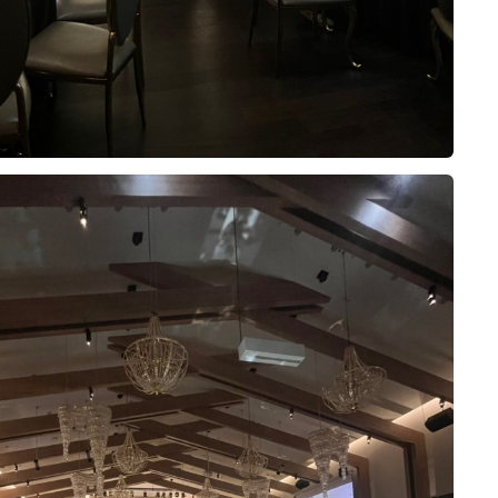
낸 튀김류부터
하네요. 고기를 좋아하는 저는 의외
 스드메를 정말 원큐에 해결할 수 있
되어 있었고, 전체적으로 음식이 깔
장 기억에 남았습니다. 평소 차가운
보기에도 좋았습니다. 특히 고기 요
수 코너까지...?
데도 얇게 준비되어 씹기 부드러웠
며, 해산물도 신선해서 비린 맛 없
정성껏 조리해 주시는
고기를 잘 어우러지게 해줘서 두세 번
0
26-08-02
12명 읽음
 건 홀이었어요. 상담할 때 영상이
었습니다. 따뜻하게 먹어야 하는 음식
 먹는 재미가 엄청났어요
도였습니다.
 이미지를 미리 보고 투어할 홀 2개를
 있었고, 튀김류도 바삭한 식감이 살
성!!!
데, 저희는 9층 아모르홀을 보자마자
니다.
꼽자면 찐 게 요리의 간이 생각보다
데 왜비교하나 싶을만큼 너무만족스
가 높아서 답답한 느낌이 전혀 없고,
놀라셨다는 정도인데, 그 외에는 네
함까지 후회없을거에요ㅜㅜ 근데 위
 되어 있는 게 특이했어요. 실제로
이었습니다. 다양한 케이크와 과일,
식사였습니다.
!!!!!!!
밭에 있는 느낌이라 화려하기보단 깔
 식사를 마무리하기 좋았고, 전체적
10장
 오늘 먹고와서 기절하는줄..
딱 저희 취향이었고, 샹들리에와 버
 않아 어르신부터 젊은 하객까지 모
희가 계약한 펠리체홀에 예식이 없어
 클리어 해버리고
진도 고급스럽게 나올 것 같았어요.
있을 것 같았습니다.
러웠어요
수 있었습니다. 어두운 홀에 웅장한
거릴사람인데 3접시나 먹었다니까
 연출해서 보여주셔서 예식 당일 느
시작한지
 장식이 어우러진 모습이 정말 멋있
 자리를 맡아주는 친구와도
있었던 것도 결정에 확신을 더해줬어
서비스가 정말 좋았습니다. 음식이
 많이 약한데도
샹들리에가 내려오는 연출까지 직접 보
세상 이친구도 만족
채워 주셨고, 사용한 접시도 빠르게 정
지 않아서
 비로소 실감 났습니다. 어머님들도
가진 친군데 만족에 손가락을 치켜올
 식사할 수 있었습니다. 직원분들이
0
하더라구요
26-07-30
18명 읽음
요. 그 순간이 너무 멋져서 사진으
룹위더스와 계약하게 됐어요. 여러모
는 모습에서 결혼식 당일에도 하객분
니다. 시식과 홀 투어 모두 만족스러
이인지라 결혼식 열심히 참석해서 다
생각해요!
 주실 것이라는 믿음이 들었습니다.
기입니다 :)
욱 기대되는 하루였습니다.
요리로 나오는곳보단 뷔페를 선호햇
 힘줄이 있어서
자면 위더스가 일등이랄까요 모든 음