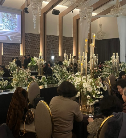
받은 대로 홀을 알아보기 시작했었습
니 오히려 좋았습니다.
 쇼핑을 할때도 여러 옷을 입어보면
주는일을 좋아하던 저로서는 어떤 홀
안내 도와주시고,
10장
있을지 고민하던 찰나에 리스트에 있
받아주십니다.
가장 적합한 곳이겠구나 하는 느낌을
간이라
러가 봄웜톤이라 과한비즈보다는 실
울릴것같아서 어두운 홀의 예식장을
인이 배치 되어있는데
0
26-08-08
8명 읽음
은 홀이나 따뜻한 느낌에 브라운색이
울릴것같다는 생각을 했는데 개인적으
있어서 좋았어요!
서 생각보다 알아봐야 할 것도 많고
플풍의 식장은 버진로드가 하객들좌석
 쉽지 않았는데, 여러 곳을 비교해
보니 주인공인 여자친구가 잘 안보일
건 역시 음식 맛이겠죠?
 왜 많은 분들이 선택하는지 알 것
았습니다. 위더스의 아모르홀은 보자
담할 때부터 친절하고 편안한 분위기
른 예식장처럼 버진로드와 죄석과의
10장
담 없이 궁금한 점들을 물어볼 수 있
장식, 샹들리에가 많아 화려하고 웅
디저트 코너에요.
 부분까지 하나하나 자세하게 설명해
수 있어서 딱 여기다!!! 라는 생각이
맛집이에요~' 하고
습니다. 단순히 계약을 권유하기보다
타일과 예산을 고려해서 필요한 부분