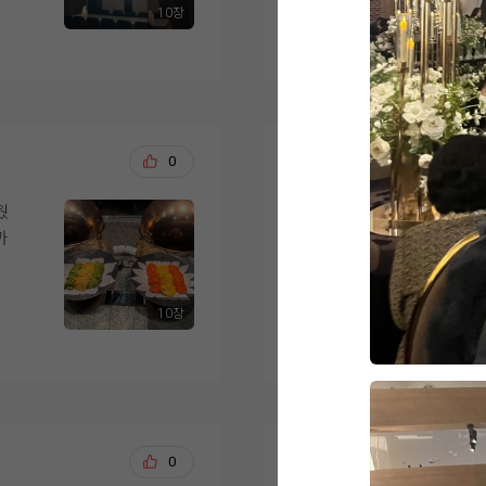
하
성되어 있다는 점도 계
얘기 들었던 것 같아요
10장
한식, 중식, 양식, 해
수가 없고, 메뉴선택에
더 보기
춰져
저희는 여름이라 수박
음식마다 맛의 편차가
기때문에 130가지 이상 메뉴에 스테이크까지 있는 메뉴 확
.
상담 과정에서는 궁금
달고 맛있더라구요!
안
니다.
인하고 ok?? 했습니다. 뷔페 코너 이동동선이 좀 좁다라는
도
견적과 포함 사항도 
느낌은 있었는데. 홀이 이뻐서 이정도는 감안할 수 있겠다
분위기가 부담스럽지 
해산물 코너
간
디저트도 과일, 케이크
라는 생각이들었습니다
적도 잘 맞아 최종적으
평소에 해산물 귀신인 
없을
식사를 마무리하기 좋
는
일까지 남은 준비도 
오상철, 이예림
0
20
뷔페 다닐 때 어르신
까지 선택지가 다양하
위더스홀 이후 3곳을 
고
서 만족스러운 결혼식
제일 먼저 발길을 돌
함과 감탄을 잊을 수 
해산
웠
웨딩그룹위더스 영등포
바로 이 해산물 코너잖
억
직원분들께서 빈 접시
받았으면 좋겠어서 저
의
위더스는 홍게, 문어, 
보다
족하지 않도록 수시로
로 계약을 진행했답니다
가장 큰 이유는 상담
알차게 구성되어 있어
도
있었습니다.
시고, 처음이라 헷갈
부모님도 정말 만족스
 먹
긴글읽어주셔서 감사합
10장
주셔서 믿음이 갔거든
'음식 신선하고 신경 
더 보기
직접 시식해 보니 하
인
내심 속으로 뿌듯했답
 레
를 대접할 수 있을 것
객분
두 번째는 웨딩그룹이라
과 맛, 서비스까지 전
필요하면 한 곳에서 다
초밥코너
습니다.
는 스드메를 이미 다른
광어, 연어, 새우, 장
린
메
들은 금액도 나쁘지 
색감까지 맞춰서 깔끔
요.
백승덕, 이새별
0
20
셔
었어요. 웨딩링 업체도
알록달록 예쁘게 놓여
실